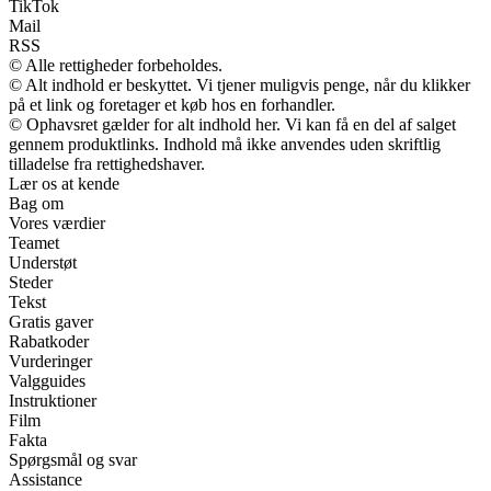
TikTok
Mail
RSS
© Alle rettigheder forbeholdes.
© Alt indhold er beskyttet. Vi tjener muligvis penge, når du klikker
på et link og foretager et køb hos en forhandler.
© Ophavsret gælder for alt indhold her. Vi kan få en del af salget
gennem produktlinks. Indhold må ikke anvendes uden skriftlig
tilladelse fra rettighedshaver.
Lær os at kende
Bag om
Vores værdier
Teamet
Understøt
Steder
Tekst
Gratis gaver
Rabatkoder
Vurderinger
Valgguides
Instruktioner
Film
Fakta
Spørgsmål og svar
Assistance