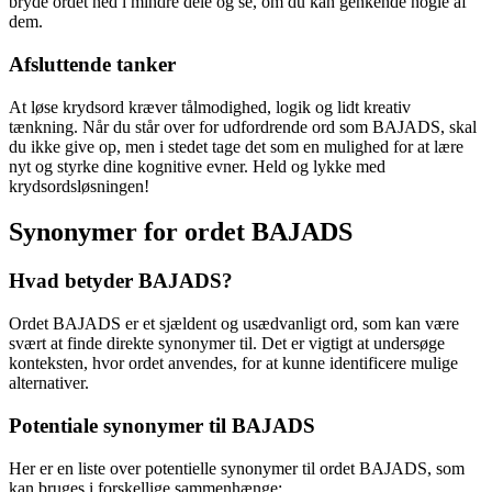
bryde ordet ned i mindre dele og se, om du kan genkende nogle af
dem.
Afsluttende tanker
At løse krydsord kræver tålmodighed, logik og lidt kreativ
tænkning. Når du står over for udfordrende ord som BAJADS, skal
du ikke give op, men i stedet tage det som en mulighed for at lære
nyt og styrke dine kognitive evner. Held og lykke med
krydsordsløsningen!
Synonymer for ordet BAJADS
Hvad betyder BAJADS?
Ordet BAJADS er et sjældent og usædvanligt ord, som kan være
svært at finde direkte synonymer til. Det er vigtigt at undersøge
konteksten, hvor ordet anvendes, for at kunne identificere mulige
alternativer.
Potentiale synonymer til BAJADS
Her er en liste over potentielle synonymer til ordet BAJADS, som
kan bruges i forskellige sammenhænge: