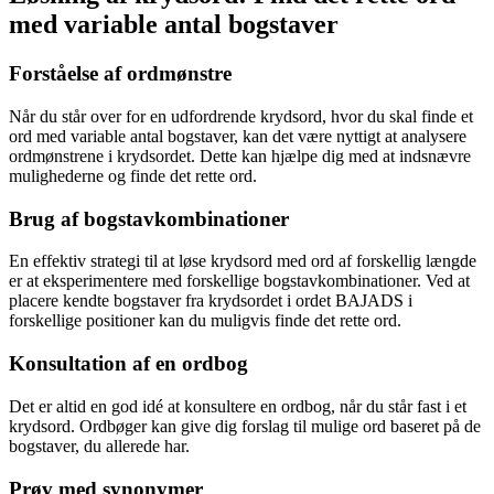
med variable antal bogstaver
Forståelse af ordmønstre
Når du står over for en udfordrende krydsord, hvor du skal finde et
ord med variable antal bogstaver, kan det være nyttigt at analysere
ordmønstrene i krydsordet. Dette kan hjælpe dig med at indsnævre
mulighederne og finde det rette ord.
Brug af bogstavkombinationer
En effektiv strategi til at løse krydsord med ord af forskellig længde
er at eksperimentere med forskellige bogstavkombinationer. Ved at
placere kendte bogstaver fra krydsordet i ordet BAJADS i
forskellige positioner kan du muligvis finde det rette ord.
Konsultation af en ordbog
Det er altid en god idé at konsultere en ordbog, når du står fast i et
krydsord. Ordbøger kan give dig forslag til mulige ord baseret på de
bogstaver, du allerede har.
Prøv med synonymer