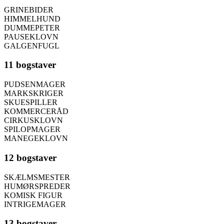
GRINEBIDER
HIMMELHUND
DUMMEPETER
PAUSEKLOVN
GALGENFUGL
11 bogstaver
PUDSENMAGER
MARKSKRIGER
SKUESPILLER
KOMMERCERÅD
CIRKUSKLOVN
SPILOPMAGER
MANEGEKLOVN
12 bogstaver
SKÆLMSMESTER
HUMØRSPREDER
KOMISK FIGUR
INTRIGEMAGER
13 bogstaver