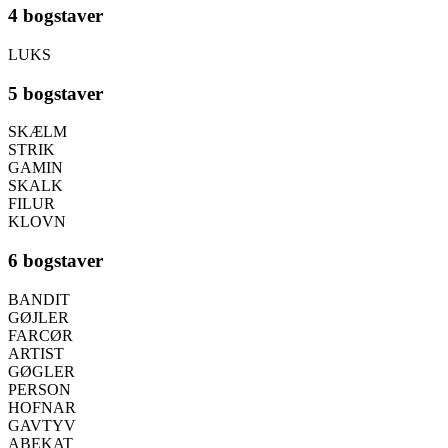
4 bogstaver
LUKS
5 bogstaver
SKÆLM
STRIK
GAMIN
SKALK
FILUR
KLOVN
6 bogstaver
BANDIT
GØJLER
FARCØR
ARTIST
GØGLER
PERSON
HOFNAR
GAVTYV
ABEKAT