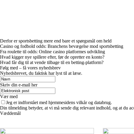
Derfor er sportsbetting mere end bare et spørgsmål om held
Casino og fodbold odds: Branchens bevægelse mod sportsbetting
Fra roulette til odds: Online casino platformes udvikling
Hvad kigger nye spillere efter, før de opretter en konto?
Hvad får dig til at vende tilbage til en betting‑platform?
Følg med – få vores nyhedsbrev
Nyhedsbrevet, du faktisk har lyst til at læse.
Skriv din e-mail her
Vær med
Jeg er indforstået med hjemmesidens vilkår og databrug.
Din tilmelding betyder, at vi må sende dig relevant indhold, og at du ac
Væddemål