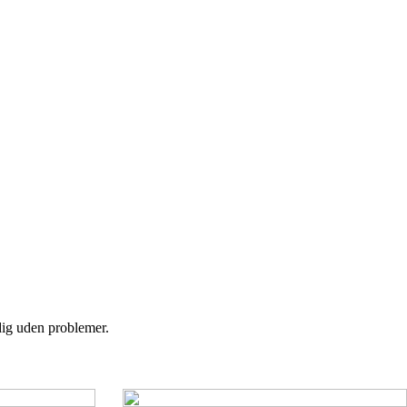
 dig uden problemer.