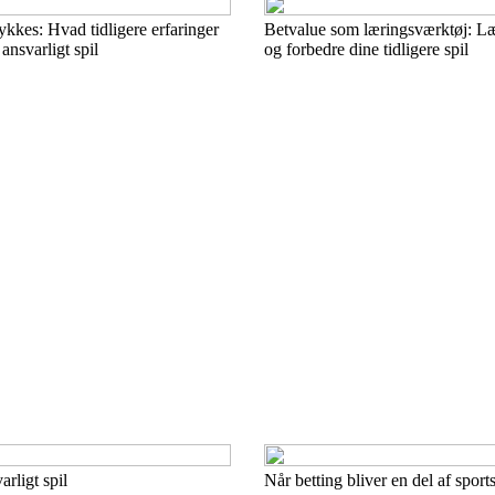
kkes: Hvad tidligere erfaringer
Betvalue som læringsværktøj: Læ
ansvarligt spil
og forbedre dine tidligere spil
rligt spil
Når betting bliver en del af sport