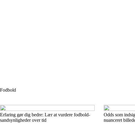
Fodbold
Erfaring gør dig bedre: Lær at vurdere fodbold-
Odds som indsig
sandsynligheder over tid
nuanceret billed