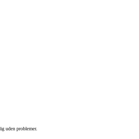
 dig uden problemer.