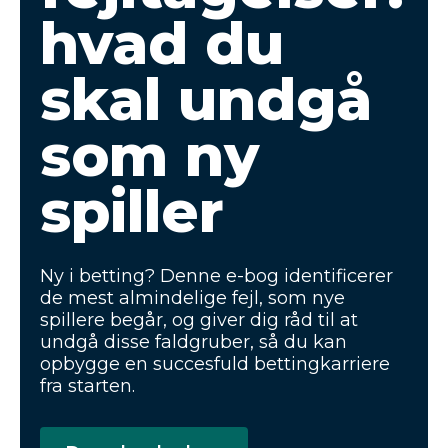
hvad du
skal undgå
som ny
spiller
Ny i betting? Denne e-bog identificerer
de mest almindelige fejl, som nye
spillere begår, og giver dig råd til at
undgå disse faldgruber, så du kan
opbygge en succesfuld bettingkarriere
fra starten.