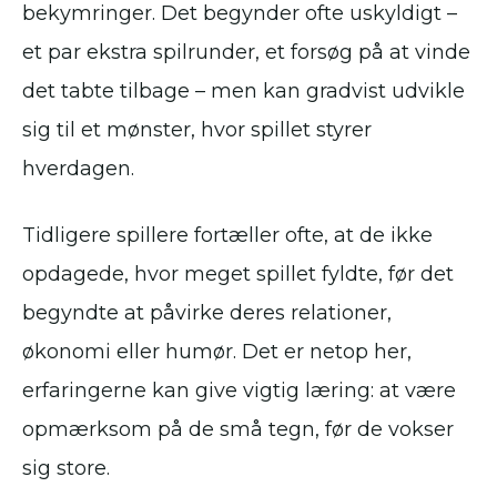
bekymringer. Det begynder ofte uskyldigt –
et par ekstra spilrunder, et forsøg på at vinde
det tabte tilbage – men kan gradvist udvikle
sig til et mønster, hvor spillet styrer
hverdagen.
Tidligere spillere fortæller ofte, at de ikke
opdagede, hvor meget spillet fyldte, før det
begyndte at påvirke deres relationer,
økonomi eller humør. Det er netop her,
erfaringerne kan give vigtig læring: at være
opmærksom på de små tegn, før de vokser
sig store.