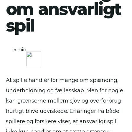
om ansvarligt
spil
3 min
At spille handler for mange om spænding,
underholdning og fællesskab. Men for nogle
kan grænserne mellem sjov og overforbrug
hurtigt blive udviskede. Erfaringer fra både
spillere og forskere viser, at ansvarligt spil
ikke kun handler om at sætte grænser –