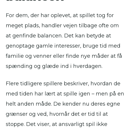
For dem, der har oplevet, at spillet tog for
meget plads, handler vejen tilbage ofte om
at genfinde balancen. Det kan betyde at
genoptage gamle interesser, bruge tid med
familie og venner eller finde nye måder at få
spænding og glæde ind i hverdagen.
Flere tidligere spillere beskriver, hvordan de
med tiden har lært at spille igen – men på en
helt anden måde. De kender nu deres egne
grænser og ved, hvornår det er tid til at
stoppe. Det viser, at ansvarligt spil ikke