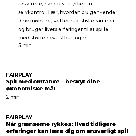
ressource, når du vil styrke din
selvkontrol. Lær, hvordan du genkender
dine mønstre, sætter realistiske rammer
og bruger livets erfaringer til at spille
med større bevidsthed og ro.
3 min
FAIRPLAY
Spil med omtanke – beskyt dine
økonomiske mål
2 min
FAIRPLAY
Når grænserne rykkes: Hvad tidligere
erfaringer kan lære dig om ansvarligt spil