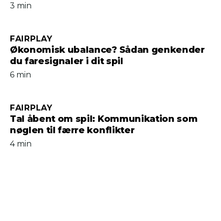
3 min
FAIRPLAY
Økonomisk ubalance? Sådan genkender
du faresignaler i dit spil
6 min
FAIRPLAY
Tal åbent om spil: Kommunikation som
nøglen til færre konflikter
4 min