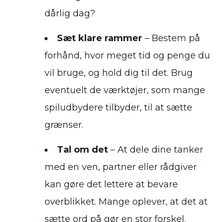
dårlig dag?
Sæt klare rammer
– Bestem på
forhånd, hvor meget tid og penge du
vil bruge, og hold dig til det. Brug
eventuelt de værktøjer, som mange
spiludbydere tilbyder, til at sætte
grænser.
Tal om det
– At dele dine tanker
med en ven, partner eller rådgiver
kan gøre det lettere at bevare
overblikket. Mange oplever, at det at
sætte ord på gør en stor forskel.