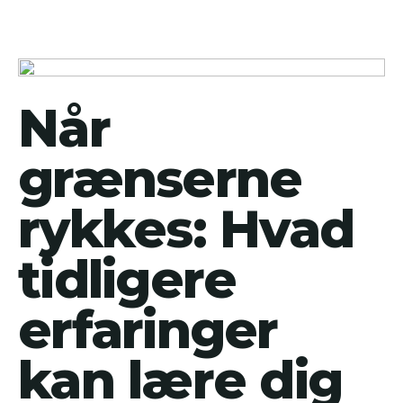
Når
grænserne
rykkes: Hvad
tidligere
erfaringer
kan lære dig