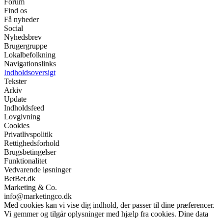
Forum
Find os
Få nyheder
Social
Nyhedsbrev
Brugergruppe
Lokalbefolkning
Navigationslinks
Indholdsoversigt
Tekster
Arkiv
Update
Indholdsfeed
Lovgivning
Cookies
Privatlivspolitik
Rettighedsforhold
Brugsbetingelser
Funktionalitet
Vedvarende løsninger
BetBet.dk
Marketing & Co.
info@marketingco.dk
Med cookies kan vi vise dig indhold, der passer til dine præferencer.
Vi gemmer og tilgår oplysninger med hjælp fra cookies. Dine data