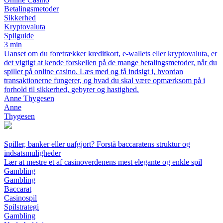
Betalingsmetoder
Sikkerhed
Kryptovaluta
Spilguide
3 min
Uanset om du foretrækker kreditkort, e-wallets eller kryptovaluta, er
det vigtigt at kende forskellen på de mange betalingsmetoder, når du
spiller på online casino. Læs med og få indsigt i, hvordan
transaktionerne fungerer, og hvad du skal være opmærksom på i
forhold til sikkerhed, gebyrer og hastighed.
Anne Thygesen
Anne
Thygesen
Spiller, banker eller uafgjort? Forstå baccaratens struktur og
indsatsmuligheder
Lær at mestre et af casinoverdenens mest elegante og enkle spil
Gambling
Gambling
Baccarat
Casinospil
Spilstrategi
Gambling