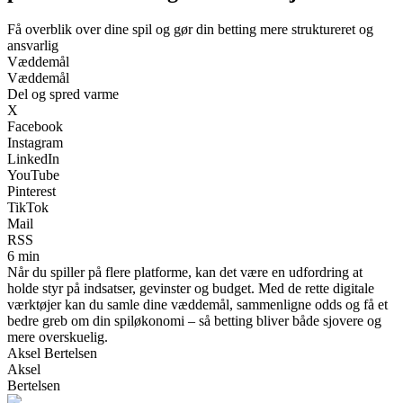
Få overblik over dine spil og gør din betting mere struktureret og
ansvarlig
Væddemål
Væddemål
Del og spred varme
X
Facebook
Instagram
LinkedIn
YouTube
Pinterest
TikTok
Mail
RSS
6 min
Når du spiller på flere platforme, kan det være en udfordring at
holde styr på indsatser, gevinster og budget. Med de rette digitale
værktøjer kan du samle dine væddemål, sammenligne odds og få et
bedre greb om din spiløkonomi – så betting bliver både sjovere og
mere overskuelig.
Aksel Bertelsen
Aksel
Bertelsen