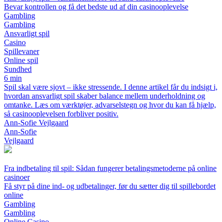
Bevar kontrollen og få det bedste ud af din casinooplevelse
Gambling
Gambling
Ansvarligt spil
Casino
Spillevaner
Online spil
Sundhed
6 min
Spil skal være sjovt – ikke stressende. I denne artikel får du indsigt i,
hvordan ansvarligt spil skaber balance mellem underholdning og
omtanke. Læs om værktøjer, advarselstegn og hvor du kan få hjælp,
så casinooplevelsen forbliver positiv.
Ann-Sofie Vejlgaard
Ann-Sofie
Vejlgaard
Fra indbetaling til spil: Sådan fungerer betalingsmetoderne på online
casinoer
Få styr på dine ind- og udbetalinger, før du sætter dig til spillebordet
online
Gambling
Gambling
Online Casino