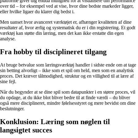
platforme giver dig endda mulighed for at visualisere din performance
over tid – for eksempel ved at vise, hvor dine bedste markeder ligger,
eller hvilke ligaer du klarer dig bedst i.
Men uanset hvor avanceret værktøjet er, afhænger kvaliteten af dine
resultater af, hvor ærlig og systematisk du er i din registrering. Et godt
værktøj kan støtte din læring, men det kan ikke erstatte din egen
analyse.
Fra hobby til disciplineret tilgang
At bruge betvalue som læringsværktøj handler i sidste ende om at tage
sin betting alvorligt – ikke som et spil om held, men som en analytisk
proces. Det kræver tålmodighed, struktur og en villighed til at lære af
sine fejl.
Når du begynder at se dine spil som datapunkter i en større proces, vil
du opdage, at du ikke blot bliver bedre til at finde værdi – du bliver
også mere disciplineret, mindre følelsesstyret og mere bevidst om dine
beslutninger.
Konklusion: Læring som nøglen til
langsigtet succes