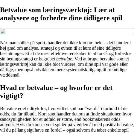
Betvalue som læringsværktøj: Lær at
analysere og forbedre dine tidligere spil
Når man spiller på sport, handler det ikke kun om held – det handler i
høj grad om analyse, strategi og evnen til at lære af sine tidligere
beslutninger. Et af de mest effektive redskaber til at forstå og forbedre
sin bettingstrategi er begrebet
betvalue
. Ved at bruge betvalue som et
læringsværktøj kan du ikke blot vurdere, om dine spil var gode eller
dårlige, men også udvikle en mere systematisk tilgang til fremtidige
væddemål.
Hvad er betvalue – og hvorfor er det
vigtigt?
Betvalue er et udtryk for, hvorvidt et spil har “værdi” i forhold til de
odds, du får tilbudt. Kort sagt handler det om at finde situationer, hvor
sandsynligheden for et udfald er større, end bookmakerens odds
antyder. Hvis du konsekvent spiller på væddemål med positiv betvalue,
vil du på lang sigt have en fordel – også selvom du taber enkelte spil