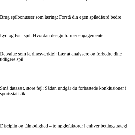
Brug spilbonusser som læring: Forstå din egen spiladfærd bedre
Lyd og lys i spil: Hvordan design former engagementet
Betvalue som læringsværktøj: Lær at analysere og forbedre dine
tidligere spil
Små datasæt, store fejl: Sådan undgår du forhastede konklusioner i
sportsstatistik
Disciplin og tålmodighed – to nøglefaktorer i enhver bettingstrategi