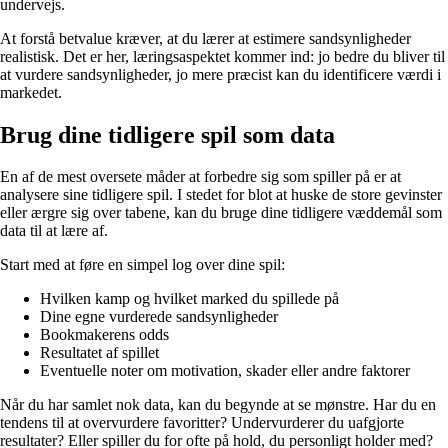
undervejs.
At forstå betvalue kræver, at du lærer at estimere sandsynligheder
realistisk. Det er her, læringsaspektet kommer ind: jo bedre du bliver til
at vurdere sandsynligheder, jo mere præcist kan du identificere værdi i
markedet.
Brug dine tidligere spil som data
En af de mest oversete måder at forbedre sig som spiller på er at
analysere sine tidligere spil. I stedet for blot at huske de store gevinster
eller ærgre sig over tabene, kan du bruge dine tidligere væddemål som
data til at lære af.
Start med at føre en simpel log over dine spil:
Hvilken kamp og hvilket marked du spillede på
Dine egne vurderede sandsynligheder
Bookmakerens odds
Resultatet af spillet
Eventuelle noter om motivation, skader eller andre faktorer
Når du har samlet nok data, kan du begynde at se mønstre. Har du en
tendens til at overvurdere favoritter? Undervurderer du uafgjorte
resultater? Eller spiller du for ofte på hold, du personligt holder med?