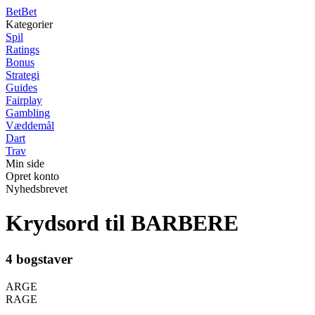
Bet
Bet
Kategorier
Spil
Ratings
Bonus
Strategi
Guides
Fairplay
Gambling
Væddemål
Dart
Trav
Min side
Opret konto
Nyhedsbrevet
Krydsord til BARBERE
4 bogstaver
ARGE
RAGE