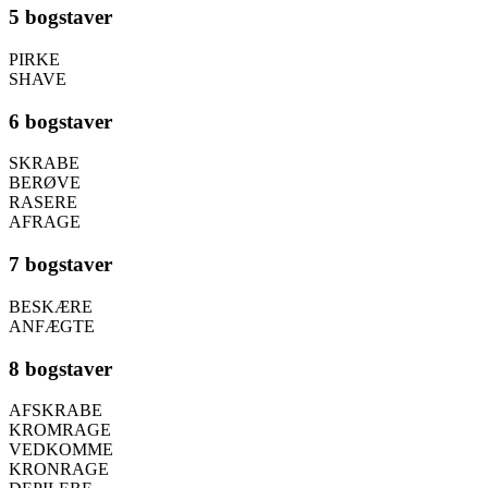
5 bogstaver
PIRKE
SHAVE
6 bogstaver
SKRABE
BERØVE
RASERE
AFRAGE
7 bogstaver
BESKÆRE
ANFÆGTE
8 bogstaver
AFSKRABE
KROMRAGE
VEDKOMME
KRONRAGE