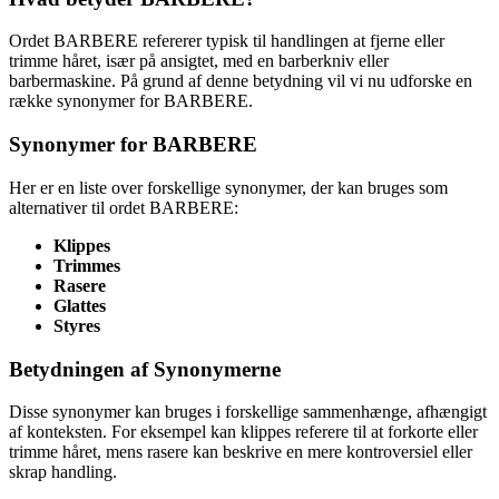
Ordet BARBERE refererer typisk til handlingen at fjerne eller
trimme håret, især på ansigtet, med en barberkniv eller
barbermaskine. På grund af denne betydning vil vi nu udforske en
række synonymer for BARBERE.
Synonymer for BARBERE
Her er en liste over forskellige synonymer, der kan bruges som
alternativer til ordet BARBERE:
Klippes
Trimmes
Rasere
Glattes
Styres
Betydningen af Synonymerne
Disse synonymer kan bruges i forskellige sammenhænge, afhængigt
af konteksten. For eksempel kan klippes referere til at forkorte eller
trimme håret, mens rasere kan beskrive en mere kontroversiel eller
skrap handling.