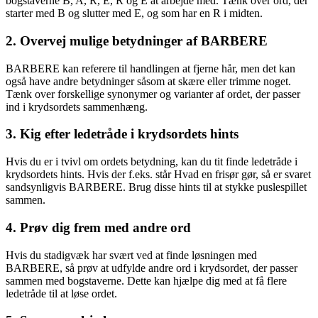
bogstaverne B, A, R, E, R og E at arbejde med. Tænk over ord, der
starter med B og slutter med E, og som har en R i midten.
2. Overvej mulige betydninger af BARBERE
BARBERE kan referere til handlingen at fjerne hår, men det kan
også have andre betydninger såsom at skære eller trimme noget.
Tænk over forskellige synonymer og varianter af ordet, der passer
ind i krydsordets sammenhæng.
3. Kig efter ledetråde i krydsordets hints
Hvis du er i tvivl om ordets betydning, kan du tit finde ledetråde i
krydsordets hints. Hvis der f.eks. står Hvad en frisør gør, så er svaret
sandsynligvis BARBERE. Brug disse hints til at stykke puslespillet
sammen.
4. Prøv dig frem med andre ord
Hvis du stadigvæk har svært ved at finde løsningen med
BARBERE, så prøv at udfylde andre ord i krydsordet, der passer
sammen med bogstaverne. Dette kan hjælpe dig med at få flere
ledetråde til at løse ordet.