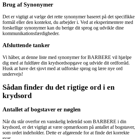
Brug af Synonymer
Det er vigtigt at vælge det rette synonymer baseret på det specifikke
formål eller den kontekst, du arbejder i. Ved at eksperimentere med
forskellige synonymer kan du berige dit sprog og udvikle dine
kommunikationsfærdigheder.
Afsluttende tanker
Vi håber, at denne liste med synonymer for BARBERE vil hjælpe
dig med at fuldføre din krydsordsopgave og udvide dit ordforråd.
Husk at have det sjovt med at udforske sprog og lære nye ord
undervejs!
Sådan finder du det rigtige ord i en
krydsord
Antallet af bogstaver er nøglen
Når du står overfor en vanskelig ledetråd som BARBERE i din
krydsord, er det vigtigt at være opmærksom på antallet af bogstaver,
som ordet indeholder. Dette er afgørende for at finde det korrekte
svar.