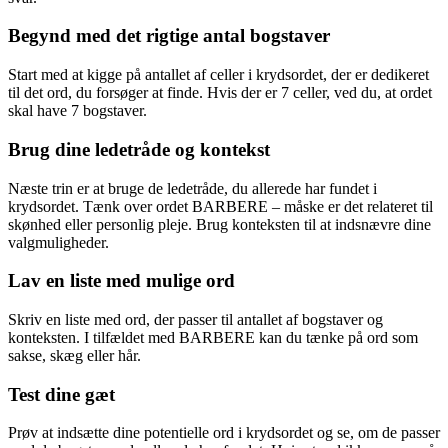
Begynd med det rigtige antal bogstaver
Start med at kigge på antallet af celler i krydsordet, der er dedikeret
til det ord, du forsøger at finde. Hvis der er 7 celler, ved du, at ordet
skal have 7 bogstaver.
Brug dine ledetråde og kontekst
Næste trin er at bruge de ledetråde, du allerede har fundet i
krydsordet. Tænk over ordet BARBERE – måske er det relateret til
skønhed eller personlig pleje. Brug konteksten til at indsnævre dine
valgmuligheder.
Lav en liste med mulige ord
Skriv en liste med ord, der passer til antallet af bogstaver og
konteksten. I tilfældet med BARBERE kan du tænke på ord som
sakse, skæg eller hår.
Test dine gæt
Prøv at indsætte dine potentielle ord i krydsordet og se, om de passer