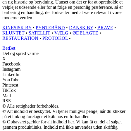
en rig historie og betydning. Uanset om det er for at opretholde et
velplejet udseende eller for at følge en personlig præference, så er
barbering en handling, der fortsætter med at være relevant i vores
moderne verden.
KINESISK BY
•
PYNTEBÅND
•
DANSK BY
•
BRAVE
•
KLUNTET
•
SATELLIT
•
VÆLG
•
ØDELAGTE
•
RESTAURATION
•
PROTOKOL
•
Bet
Bet
Del og spred varme
X
Facebook
Instagram
LinkedIn
YouTube
Pinterest
TikTok
Mail
RSS
© Alle rettigheder forbeholdes.
© Alt indhold er beskyttet. Vi tjener muligvis penge, når du klikker
på et link og foretager et køb hos en forhandler.
© Ophavsret gælder for alt indhold her. Vi kan få en del af salget
gennem produktlinks. Indhold må ikke anvendes uden skriftlig