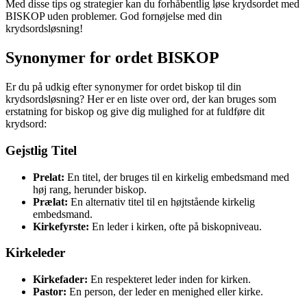
Med disse tips og strategier kan du forhåbentlig løse krydsordet med
BISKOP uden problemer. God fornøjelse med din
krydsordsløsning!
Synonymer for ordet BISKOP
Er du på udkig efter synonymer for ordet biskop til din
krydsordsløsning? Her er en liste over ord, der kan bruges som
erstatning for biskop og give dig mulighed for at fuldføre dit
krydsord:
Gejstlig Titel
Prelat:
En titel, der bruges til en kirkelig embedsmand med
høj rang, herunder biskop.
Prælat:
En alternativ titel til en højtstående kirkelig
embedsmand.
Kirkefyrste:
En leder i kirken, ofte på biskopniveau.
Kirkeleder
Kirkefader:
En respekteret leder inden for kirken.
Pastor:
En person, der leder en menighed eller kirke.