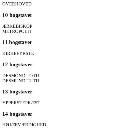
OVERHOVED
10 bogstaver
ÆRKEBISKOP
METROPOLIT
11 bogstaver
KIRKEFYRSTE
12 bogstaver
DESMOND TOTU
DESMUND TUTU
13 bogstaver
YPPERSTEPRÆST
14 bogstaver
HØJÆRVÆRDIGHED