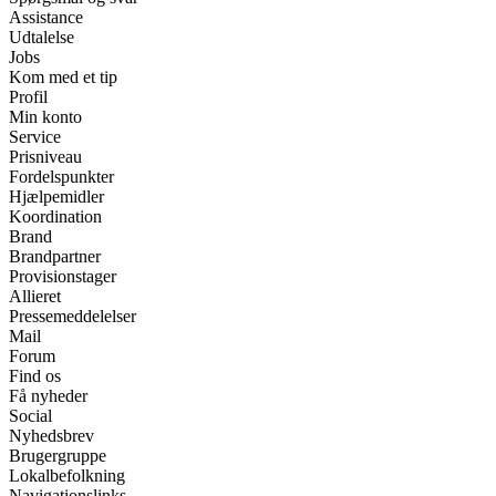
Assistance
Udtalelse
Jobs
Kom med et tip
Profil
Min konto
Service
Prisniveau
Fordelspunkter
Hjælpemidler
Koordination
Brand
Brandpartner
Provisionstager
Allieret
Pressemeddelelser
Mail
Forum
Find os
Få nyheder
Social
Nyhedsbrev
Brugergruppe
Lokalbefolkning
Navigationslinks