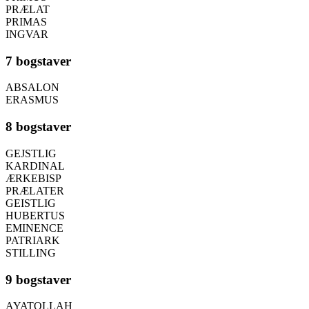
PRÆLAT
PRIMAS
INGVAR
7 bogstaver
ABSALON
ERASMUS
8 bogstaver
GEJSTLIG
KARDINAL
ÆRKEBISP
PRÆLATER
GEISTLIG
HUBERTUS
EMINENCE
PATRIARK
STILLING
9 bogstaver
AYATOLLAH