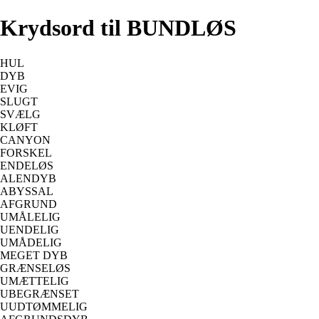
Krydsord til BUNDLØS
HUL
DYB
EVIG
SLUGT
SVÆLG
KLØFT
CANYON
FORSKEL
ENDELØS
ALENDYB
ABYSSAL
AFGRUND
UMÅLELIG
UENDELIG
UMÅDELIG
MEGET DYB
GRÆNSELØS
UMÆTTELIG
UBEGRÆNSET
UUDTØMMELIG