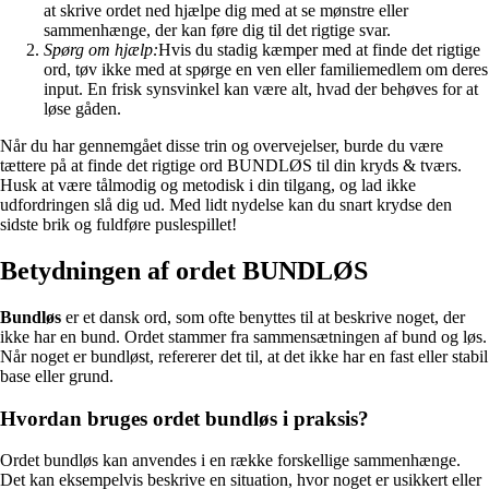
at skrive ordet ned hjælpe dig med at se mønstre eller
sammenhænge, der kan føre dig til det rigtige svar.
Spørg om hjælp:
Hvis du stadig kæmper med at finde det rigtige
ord, tøv ikke med at spørge en ven eller familiemedlem om deres
input. En frisk synsvinkel kan være alt, hvad der behøves for at
løse gåden.
Når du har gennemgået disse trin og overvejelser, burde du være
tættere på at finde det rigtige ord BUNDLØS til din kryds & tværs.
Husk at være tålmodig og metodisk i din tilgang, og lad ikke
udfordringen slå dig ud. Med lidt nydelse kan du snart krydse den
sidste brik og fuldføre puslespillet!
Betydningen af ordet BUNDLØS
Bundløs
er et dansk ord, som ofte benyttes til at beskrive noget, der
ikke har en bund. Ordet stammer fra sammensætningen af bund og løs.
Når noget er bundløst, refererer det til, at det ikke har en fast eller stabil
base eller grund.
Hvordan bruges ordet bundløs i praksis?
Ordet bundløs kan anvendes i en række forskellige sammenhænge.
Det kan eksempelvis beskrive en situation, hvor noget er usikkert eller