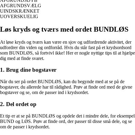
AFGRUNDSDYB
AFGRUNDSVÆLG
UINDSKRÆNKET
UOVERSKUELIG
Løs kryds og tværs med ordet BUNDLØS
At løse kryds og tværs kan være en sjov og udfordrende aktivitet, der
udfordrer din viden og ordforråd. Hvis du står fast på et krydsordsord
som BUNDLØS, så fortvivl ikke! Her er nogle nyttige tips til at hjælpe
dig med at finde svaret.
1. Brug dine bogstaver
Når du ser på ordet BUNDLØS, kan du begynde med at se på de
bogstaver, du allerede har til rådighed. Prøv at finde ord med de givne
bogstaver og se, om de passer ind i krydsordet.
2. Del ordet op
Et tip er at se på BUNDLØS og opdele det i mindre dele, for eksempel
BUND og LØS. Prøv at finde ord, der passer til disse små dele, og se
om de passer i krydsordet.