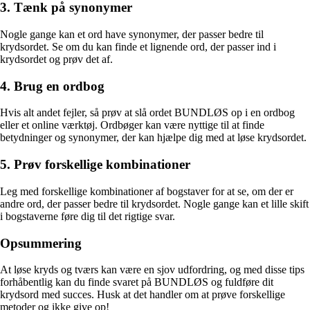
3. Tænk på synonymer
Nogle gange kan et ord have synonymer, der passer bedre til
krydsordet. Se om du kan finde et lignende ord, der passer ind i
krydsordet og prøv det af.
4. Brug en ordbog
Hvis alt andet fejler, så prøv at slå ordet BUNDLØS op i en ordbog
eller et online værktøj. Ordbøger kan være nyttige til at finde
betydninger og synonymer, der kan hjælpe dig med at løse krydsordet.
5. Prøv forskellige kombinationer
Leg med forskellige kombinationer af bogstaver for at se, om der er
andre ord, der passer bedre til krydsordet. Nogle gange kan et lille skift
i bogstaverne føre dig til det rigtige svar.
Opsummering
At løse kryds og tværs kan være en sjov udfordring, og med disse tips
forhåbentlig kan du finde svaret på BUNDLØS og fuldføre dit
krydsord med succes. Husk at det handler om at prøve forskellige
metoder og ikke give op!