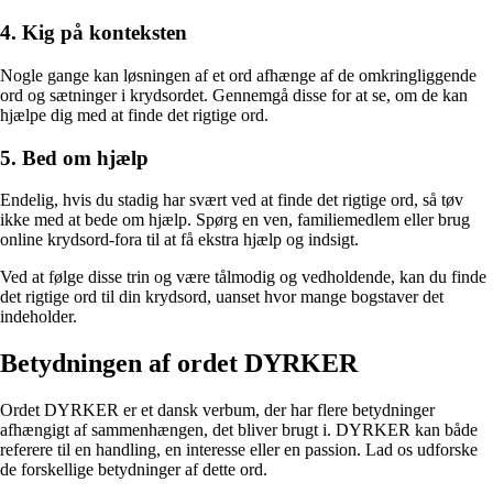
4. Kig på konteksten
Nogle gange kan løsningen af et ord afhænge af de omkringliggende
ord og sætninger i krydsordet. Gennemgå disse for at se, om de kan
hjælpe dig med at finde det rigtige ord.
5. Bed om hjælp
Endelig, hvis du stadig har svært ved at finde det rigtige ord, så tøv
ikke med at bede om hjælp. Spørg en ven, familiemedlem eller brug
online krydsord-fora til at få ekstra hjælp og indsigt.
Ved at følge disse trin og være tålmodig og vedholdende, kan du finde
det rigtige ord til din krydsord, uanset hvor mange bogstaver det
indeholder.
Betydningen af ordet DYRKER
Ordet DYRKER er et dansk verbum, der har flere betydninger
afhængigt af sammenhængen, det bliver brugt i. DYRKER kan både
referere til en handling, en interesse eller en passion. Lad os udforske
de forskellige betydninger af dette ord.