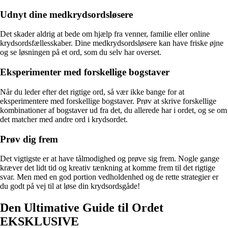
Udnyt dine medkrydsordsløsere
Det skader aldrig at bede om hjælp fra venner, familie eller online
krydsordsfællesskaber. Dine medkrydsordsløsere kan have friske øjne
og se løsningen på et ord, som du selv har overset.
Eksperimenter med forskellige bogstaver
Når du leder efter det rigtige ord, så vær ikke bange for at
eksperimentere med forskellige bogstaver. Prøv at skrive forskellige
kombinationer af bogstaver ud fra det, du allerede har i ordet, og se om
det matcher med andre ord i krydsordet.
Prøv dig frem
Det vigtigste er at have tålmodighed og prøve sig frem. Nogle gange
kræver det lidt tid og kreativ tænkning at komme frem til det rigtige
svar. Men med en god portion vedholdenhed og de rette strategier er
du godt på vej til at løse din krydsordsgåde!
Den Ultimative Guide til Ordet
EKSKLUSIVE