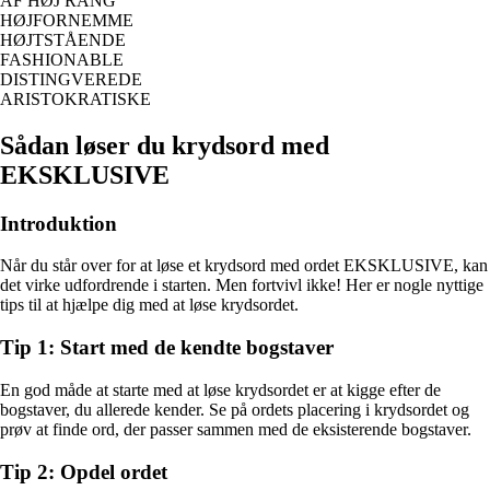
AF HØJ RANG
HØJFORNEMME
HØJTSTÅENDE
FASHIONABLE
DISTINGVEREDE
ARISTOKRATISKE
Sådan løser du krydsord med
EKSKLUSIVE
Introduktion
Når du står over for at løse et krydsord med ordet EKSKLUSIVE, kan
det virke udfordrende i starten. Men fortvivl ikke! Her er nogle nyttige
tips til at hjælpe dig med at løse krydsordet.
Tip 1: Start med de kendte bogstaver
En god måde at starte med at løse krydsordet er at kigge efter de
bogstaver, du allerede kender. Se på ordets placering i krydsordet og
prøv at finde ord, der passer sammen med de eksisterende bogstaver.
Tip 2: Opdel ordet