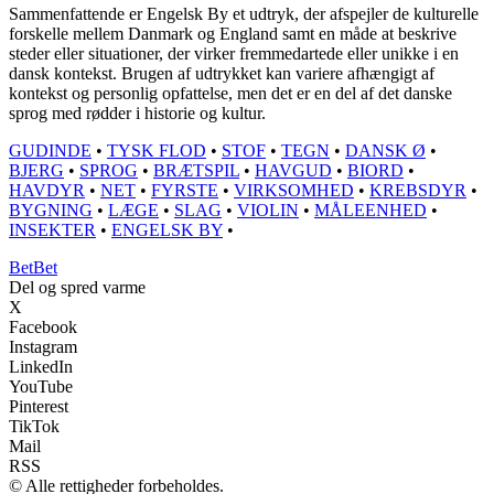
Sammenfattende er Engelsk By et udtryk, der afspejler de kulturelle
forskelle mellem Danmark og England samt en måde at beskrive
steder eller situationer, der virker fremmedartede eller unikke i en
dansk kontekst. Brugen af udtrykket kan variere afhængigt af
kontekst og personlig opfattelse, men det er en del af det danske
sprog med rødder i historie og kultur.
GUDINDE
•
TYSK FLOD
•
STOF
•
TEGN
•
DANSK Ø
•
BJERG
•
SPROG
•
BRÆTSPIL
•
HAVGUD
•
BIORD
•
HAVDYR
•
NET
•
FYRSTE
•
VIRKSOMHED
•
KREBSDYR
•
BYGNING
•
LÆGE
•
SLAG
•
VIOLIN
•
MÅLEENHED
•
INSEKTER
•
ENGELSK BY
•
Bet
Bet
Del og spred varme
X
Facebook
Instagram
LinkedIn
YouTube
Pinterest
TikTok
Mail
RSS
© Alle rettigheder forbeholdes.