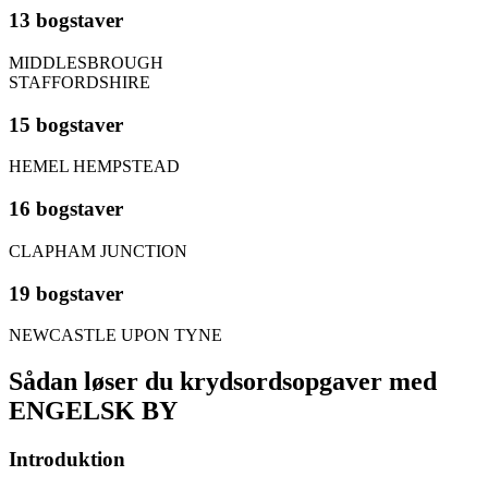
13 bogstaver
MIDDLESBROUGH
STAFFORDSHIRE
15 bogstaver
HEMEL HEMPSTEAD
16 bogstaver
CLAPHAM JUNCTION
19 bogstaver
NEWCASTLE UPON TYNE
Sådan løser du krydsordsopgaver med
ENGELSK BY
Introduktion