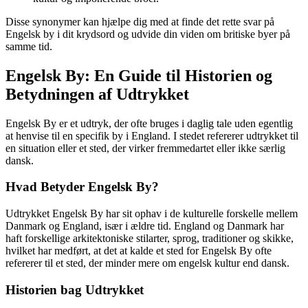
Disse synonymer kan hjælpe dig med at finde det rette svar på
Engelsk by i dit krydsord og udvide din viden om britiske byer på
samme tid.
Engelsk By: En Guide til Historien og
Betydningen af Udtrykket
Engelsk By er et udtryk, der ofte bruges i daglig tale uden egentlig
at henvise til en specifik by i England. I stedet refererer udtrykket til
en situation eller et sted, der virker fremmedartet eller ikke særlig
dansk.
Hvad Betyder Engelsk By?
Udtrykket Engelsk By har sit ophav i de kulturelle forskelle mellem
Danmark og England, især i ældre tid. England og Danmark har
haft forskellige arkitektoniske stilarter, sprog, traditioner og skikke,
hvilket har medført, at det at kalde et sted for Engelsk By ofte
refererer til et sted, der minder mere om engelsk kultur end dansk.
Historien bag Udtrykket