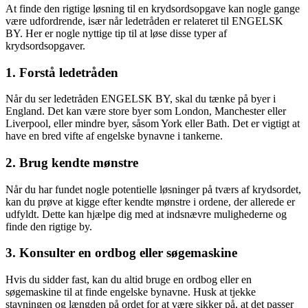
At finde den rigtige løsning til en krydsordsopgave kan nogle gange
være udfordrende, især når ledetråden er relateret til ENGELSK
BY. Her er nogle nyttige tip til at løse disse typer af
krydsordsopgaver.
1. Forstå ledetråden
Når du ser ledetråden ENGELSK BY, skal du tænke på byer i
England. Det kan være store byer som London, Manchester eller
Liverpool, eller mindre byer, såsom York eller Bath. Det er vigtigt at
have en bred vifte af engelske bynavne i tankerne.
2. Brug kendte mønstre
Når du har fundet nogle potentielle løsninger på tværs af krydsordet,
kan du prøve at kigge efter kendte mønstre i ordene, der allerede er
udfyldt. Dette kan hjælpe dig med at indsnævre mulighederne og
finde den rigtige by.
3. Konsulter en ordbog eller søgemaskine
Hvis du sidder fast, kan du altid bruge en ordbog eller en
søgemaskine til at finde engelske bynavne. Husk at tjekke
stavningen og længden på ordet for at være sikker på, at det passer