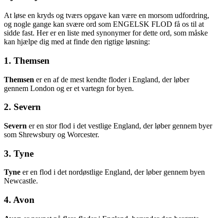
At løse en kryds og tværs opgave kan være en morsom udfordring,
og nogle gange kan svære ord som ENGELSK FLOD få os til at
sidde fast. Her er en liste med synonymer for dette ord, som måske
kan hjælpe dig med at finde den rigtige løsning:
1. Themsen
Themsen
er en af de mest kendte floder i England, der løber
gennem London og er et vartegn for byen.
2. Severn
Severn
er en stor flod i det vestlige England, der løber gennem byer
som Shrewsbury og Worcester.
3. Tyne
Tyne
er en flod i det nordøstlige England, der løber gennem byen
Newcastle.
4. Avon