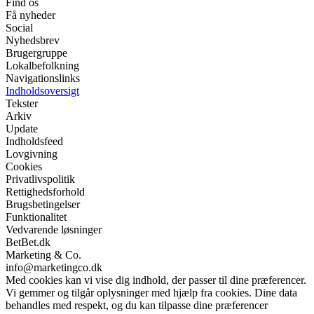
Find os
Få nyheder
Social
Nyhedsbrev
Brugergruppe
Lokalbefolkning
Navigationslinks
Indholdsoversigt
Tekster
Arkiv
Update
Indholdsfeed
Lovgivning
Cookies
Privatlivspolitik
Rettighedsforhold
Brugsbetingelser
Funktionalitet
Vedvarende løsninger
BetBet.dk
Marketing & Co.
info@marketingco.dk
Med cookies kan vi vise dig indhold, der passer til dine præferencer.
Vi gemmer og tilgår oplysninger med hjælp fra cookies. Dine data
behandles med respekt, og du kan tilpasse dine præferencer