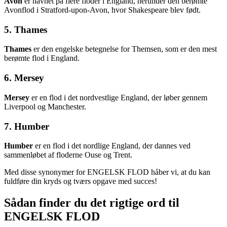
Avon
er navnet på flere floder i England, herunder den berømte
Avonflod i Stratford-upon-Avon, hvor Shakespeare blev født.
5. Thames
Thames
er den engelske betegnelse for Themsen, som er den mest
berømte flod i England.
6. Mersey
Mersey
er en flod i det nordvestlige England, der løber gennem
Liverpool og Manchester.
7. Humber
Humber
er en flod i det nordlige England, der dannes ved
sammenløbet af floderne Ouse og Trent.
Med disse synonymer for ENGELSK FLOD håber vi, at du kan
fuldføre din kryds og tværs opgave med succes!
Sådan finder du det rigtige ord til
ENGELSK FLOD