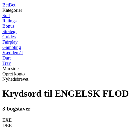
Bet
Bet
Kategorier
Spil
Ratings
Bonus
Strategi
Guides
Fairplay
Gambling
Væddemål
Dart
Trav
Min side
Opret konto
Nyhedsbrevet
Krydsord til ENGELSK FLOD
3 bogstaver
EXE
DEE