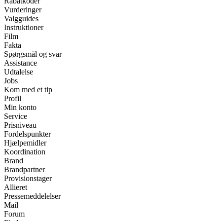
Rabatkoder
Vurderinger
Valgguides
Instruktioner
Film
Fakta
Spørgsmål og svar
Assistance
Udtalelse
Jobs
Kom med et tip
Profil
Min konto
Service
Prisniveau
Fordelspunkter
Hjælpemidler
Koordination
Brand
Brandpartner
Provisionstager
Allieret
Pressemeddelelser
Mail
Forum