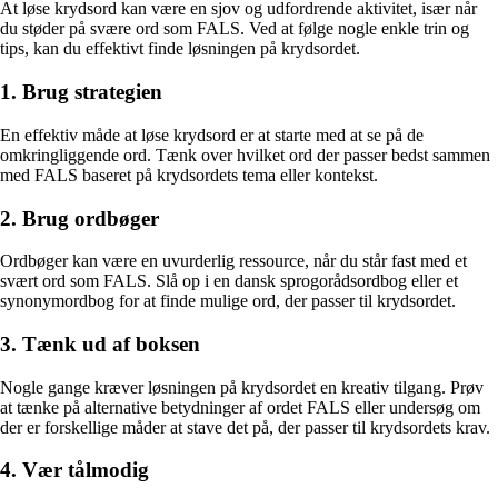
At løse krydsord kan være en sjov og udfordrende aktivitet, især når
du støder på svære ord som FALS. Ved at følge nogle enkle trin og
tips, kan du effektivt finde løsningen på krydsordet.
1. Brug strategien
En effektiv måde at løse krydsord er at starte med at se på de
omkringliggende ord. Tænk over hvilket ord der passer bedst sammen
med FALS baseret på krydsordets tema eller kontekst.
2. Brug ordbøger
Ordbøger kan være en uvurderlig ressource, når du står fast med et
svært ord som FALS. Slå op i en dansk sprogorådsordbog eller et
synonymordbog for at finde mulige ord, der passer til krydsordet.
3. Tænk ud af boksen
Nogle gange kræver løsningen på krydsordet en kreativ tilgang. Prøv
at tænke på alternative betydninger af ordet FALS eller undersøg om
der er forskellige måder at stave det på, der passer til krydsordets krav.
4. Vær tålmodig