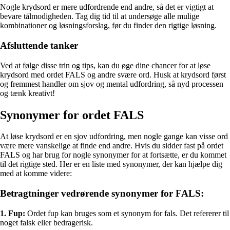
Nogle krydsord er mere udfordrende end andre, så det er vigtigt at
bevare tålmodigheden. Tag dig tid til at undersøge alle mulige
kombinationer og løsningsforslag, før du finder den rigtige løsning.
Afsluttende tanker
Ved at følge disse trin og tips, kan du øge dine chancer for at løse
krydsord med ordet FALS og andre svære ord. Husk at krydsord først
og fremmest handler om sjov og mental udfordring, så nyd processen
og tænk kreativt!
Synonymer for ordet FALS
At løse krydsord er en sjov udfordring, men nogle gange kan visse ord
være mere vanskelige at finde end andre. Hvis du sidder fast på ordet
FALS og har brug for nogle synonymer for at fortsætte, er du kommet
til det rigtige sted. Her er en liste med synonymer, der kan hjælpe dig
med at komme videre:
Betragtninger vedrørende synonymer for FALS:
1. Fup:
Ordet fup kan bruges som et synonym for fals. Det refererer til
noget falsk eller bedragerisk.