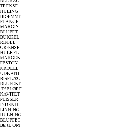
BEDRAG
TRENSE
HULING
BRÆMME
FLANGE
MARGIN
BLUFET
BUKKEL
RIFFEL
GRÆNSE
HULKEL
MARGEN
FESTON
KRØLLE
UDKANT
BISELÆG
BLUFENE
ÆSELØRE
KAVITET
PLISSER
INDSNIT
LINNING
HULNING
BLUFFET
BØJE OM