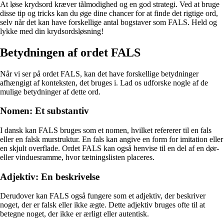
At løse krydsord kræver tålmodighed og en god strategi. Ved at bruge
disse tip og tricks kan du øge dine chancer for at finde det rigtige ord,
selv når det kan have forskellige antal bogstaver som FALS. Held og
lykke med din krydsordsløsning!
Betydningen af ordet FALS
Når vi ser på ordet FALS, kan det have forskellige betydninger
afhængigt af konteksten, det bruges i. Lad os udforske nogle af de
mulige betydninger af dette ord.
Nomen: Et substantiv
I dansk kan FALS bruges som et nomen, hvilket refererer til en fals
eller en falsk murstruktur. En fals kan angive en form for imitation eller
en skjult overflade. Ordet FALS kan også henvise til en del af en dør-
eller vinduesramme, hvor tætningslisten placeres.
Adjektiv: En beskrivelse
Derudover kan FALS også fungere som et adjektiv, der beskriver
noget, der er falsk eller ikke ægte. Dette adjektiv bruges ofte til at
betegne noget, der ikke er ærligt eller autentisk.