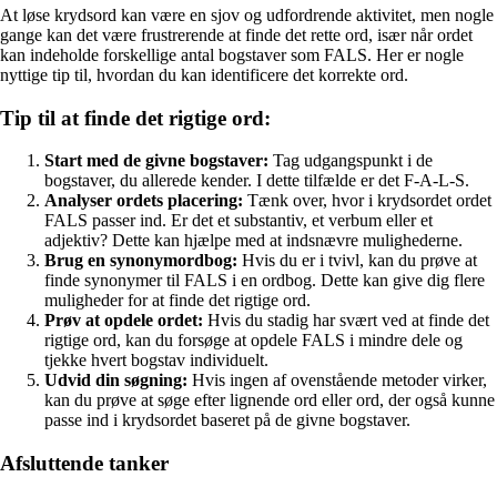
At løse krydsord kan være en sjov og udfordrende aktivitet, men nogle
gange kan det være frustrerende at finde det rette ord, især når ordet
kan indeholde forskellige antal bogstaver som FALS. Her er nogle
nyttige tip til, hvordan du kan identificere det korrekte ord.
Tip til at finde det rigtige ord:
Start med de givne bogstaver:
Tag udgangspunkt i de
bogstaver, du allerede kender. I dette tilfælde er det F-A-L-S.
Analyser ordets placering:
Tænk over, hvor i krydsordet ordet
FALS passer ind. Er det et substantiv, et verbum eller et
adjektiv? Dette kan hjælpe med at indsnævre mulighederne.
Brug en synonymordbog:
Hvis du er i tvivl, kan du prøve at
finde synonymer til FALS i en ordbog. Dette kan give dig flere
muligheder for at finde det rigtige ord.
Prøv at opdele ordet:
Hvis du stadig har svært ved at finde det
rigtige ord, kan du forsøge at opdele FALS i mindre dele og
tjekke hvert bogstav individuelt.
Udvid din søgning:
Hvis ingen af ovenstående metoder virker,
kan du prøve at søge efter lignende ord eller ord, der også kunne
passe ind i krydsordet baseret på de givne bogstaver.
Afsluttende tanker