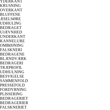
YDERKANT
KRUSNING
OVERKANT
BLUFFENE
ÆSELSØRE
UDHULING
BEDRAGET
UJÆVNHED
UNDERKANT
KANNELURE
OMBØJNING
FALSKNERI
BEDRAGENE
BLÆNDVÆRK
BEDRAGERI
TRÆPROFIL
UDHULNING
BESVIGELSE
SAMMENFOLD
PRESSEFOLD
FORDYBNING
PLISSERING
BEDRAGERIET
BEDRAGERIER
FALSKNERIET