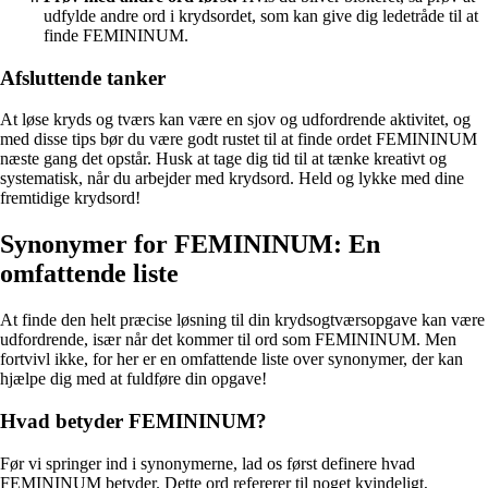
udfylde andre ord i krydsordet, som kan give dig ledetråde til at
finde FEMININUM.
Afsluttende tanker
At løse kryds og tværs kan være en sjov og udfordrende aktivitet, og
med disse tips bør du være godt rustet til at finde ordet FEMININUM
næste gang det opstår. Husk at tage dig tid til at tænke kreativt og
systematisk, når du arbejder med krydsord. Held og lykke med dine
fremtidige krydsord!
Synonymer for FEMININUM: En
omfattende liste
At finde den helt præcise løsning til din krydsogtværsopgave kan være
udfordrende, især når det kommer til ord som FEMININUM. Men
fortvivl ikke, for her er en omfattende liste over synonymer, der kan
hjælpe dig med at fuldføre din opgave!
Hvad betyder FEMININUM?
Før vi springer ind i synonymerne, lad os først definere hvad
FEMININUM betyder. Dette ord refererer til noget kvindeligt,