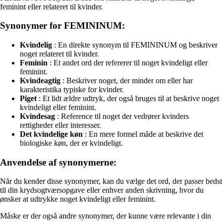
feminint eller relateret til kvinder.
Synonymer for FEMININUM:
Kvindelig
: En direkte synonym til FEMININUM og beskriver
noget relateret til kvinder.
Feminin
: Et andet ord der refererer til noget kvindeligt eller
feminint.
Kvindeagtig
: Beskriver noget, der minder om eller har
karakteristika typiske for kvinder.
Piget
: Et lidt ældre udtryk, der også bruges til at beskrive noget
kvindeligt eller feminint.
Kvindesag
: Reference til noget der vedrører kvinders
rettigheder eller interesser.
Det kvindelige køn
: En mere formel måde at beskrive det
biologiske køn, der er kvindeligt.
Anvendelse af synonymerne:
Når du kender disse synonymer, kan du vælge det ord, der passer bedst
til din krydsogtværsopgave eller enhver anden skrivning, hvor du
ønsker at udtrykke noget kvindeligt eller feminint.
Måske er der også andre synonymer, der kunne være relevante i din