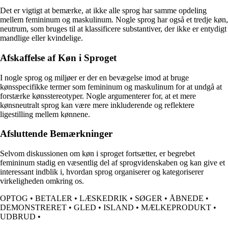
Det er vigtigt at bemærke, at ikke alle sprog har samme opdeling
mellem femininum og maskulinum. Nogle sprog har også et tredje køn,
neutrum, som bruges til at klassificere substantiver, der ikke er entydigt
mandlige eller kvindelige.
Afskaffelse af Køn i Sproget
I nogle sprog og miljøer er der en bevægelse imod at bruge
kønsspecifikke termer som femininum og maskulinum for at undgå at
forstærke kønsstereotyper. Nogle argumenterer for, at et mere
kønsneutralt sprog kan være mere inkluderende og reflektere
ligestilling mellem kønnene.
Afsluttende Bemærkninger
Selvom diskussionen om køn i sproget fortsætter, er begrebet
femininum stadig en væsentlig del af sprogvidenskaben og kan give et
interessant indblik i, hvordan sprog organiserer og kategoriserer
virkeligheden omkring os.
OPTOG
•
BETALER
•
LÆSKEDRIK
•
SØGER
•
ÅBNEDE
•
DEMONSTRERET
•
GLED
•
ISLAND
•
MÆLKEPRODUKT
•
UDBRUD
•