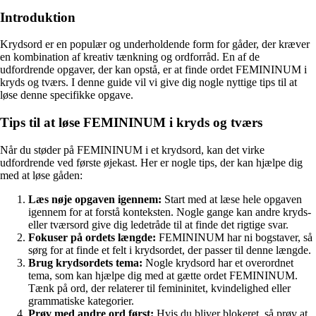
Introduktion
Krydsord er en populær og underholdende form for gåder, der kræver
en kombination af kreativ tænkning og ordforråd. En af de
udfordrende opgaver, der kan opstå, er at finde ordet FEMININUM i
kryds og tværs. I denne guide vil vi give dig nogle nyttige tips til at
løse denne specifikke opgave.
Tips til at løse FEMININUM i kryds og tværs
Når du støder på FEMININUM i et krydsord, kan det virke
udfordrende ved første øjekast. Her er nogle tips, der kan hjælpe dig
med at løse gåden:
Læs nøje opgaven igennem:
Start med at læse hele opgaven
igennem for at forstå konteksten. Nogle gange kan andre kryds-
eller tværsord give dig ledetråde til at finde det rigtige svar.
Fokuser på ordets længde:
FEMININUM har ni bogstaver, så
sørg for at finde et felt i krydsordet, der passer til denne længde.
Brug krydsordets tema:
Nogle krydsord har et overordnet
tema, som kan hjælpe dig med at gætte ordet FEMININUM.
Tænk på ord, der relaterer til femininitet, kvindelighed eller
grammatiske kategorier.
Prøv med andre ord først:
Hvis du bliver blokeret, så prøv at