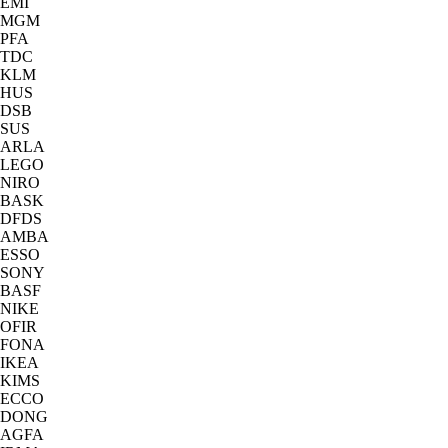
EMI
MGM
PFA
TDC
KLM
HUS
DSB
SUS
ARLA
LEGO
NIRO
BASK
DFDS
AMBA
ESSO
SONY
BASF
NIKE
OFIR
FONA
IKEA
KIMS
ECCO
DONG
AGFA