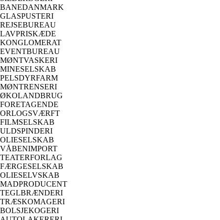
BANEDANMARK
GLASPUSTERI
REJSEBUREAU
LAVPRISKÆDE
KONGLOMERAT
EVENTBUREAU
MØNTVASKERI
MINESELSKAB
PELSDYRFARM
MØNTRENSERI
ØKOLANDBRUG
FORETAGENDE
ORLOGSVÆRFT
FILMSELSKAB
ULDSPINDERI
OLIESELSKAB
VÅBENIMPORT
TEATERFORLAG
FÆRGESELSKAB
OLIESELVSKAB
MADPRODUCENT
TEGLBRÆNDERI
TRÆSKOMAGERI
BOLSJEKOGERI
AUTOLAKERERI