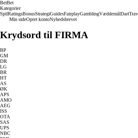
Bet
Bet
Kategorier
Spil
Ratings
Bonus
Strategi
Guides
Fairplay
Gambling
Væddemål
Dart
Trav
Min side
Opret konto
Nyhedsbrevet
Krydsord til FIRMA
BP
GM
DR
LG
BR
HT
AS
ØK
APS
AMO
AEG
ISS
OTA
SAS
UPS
NBC