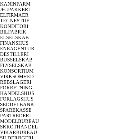
KANINFARM
ÆGPAKKERI
ELFIRMAER
TEGNESTUE
KONDITORI
BILFABRIK
ELSELSKAB
FINANSHUS
ENEAGENTUR
DESTILLERI
BUSSELSKAB
FLYSELSKAB
KONSORTIUM
VIRKSOMHED
REBSLAGERI
FORRETNING
HANDELSHUS
FORLAGSHUS
SEDDELBANK
SPAREKASSE
PARTREDERI
MODELBUREAU
SKROTHANDEL
VIKARBUREAU
SILDERØGERI