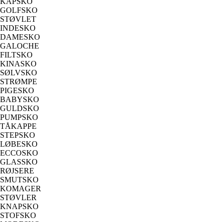
KAPSKO
GOLFSKO
STØVLET
INDESKO
DAMESKO
GALOCHE
FILTSKO
KINASKO
SØLVSKO
STRØMPE
PIGESKO
BABYSKO
GULDSKO
PUMPSKO
TÅKAPPE
STEPSKO
LØBESKO
ECCOSKO
GLASSKO
RØJSERE
SMUTSKO
KOMAGER
STØVLER
KNAPSKO
STOFSKO