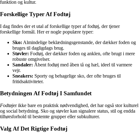
funktion og kultur.
Forskellige Typer Af Fodtøj
I dag findes der et utal af forskellige typer af fodtøj, der tjener
forskellige formål. Her er nogle populære typer:
Sko:
Almindelige beklædningsgenstande, der dækker foden og
bruges til dagligdags brug.
Støvler:
Fodtøj, der dækker foden og anklen, ofte brugt i mere
robuste omgivelser.
Sandaler:
Åbent fodtøj med åben tå og hæl, ideel til varmere
vejr.
Sneakers:
Sporty og behagelige sko, der ofte bruges til
fritidsaktiviteter.
Betydningen Af Fodtøj I Samfundet
Fodtøj
er ikke bare en praktisk nødvendighed, det har også stor kulturel
og social betydning. Sko og støvler kan signalere status, stil og endda
tilhørsforhold til bestemte grupper eller subkulturer.
Valg Af Det Rigtige Fodtøj