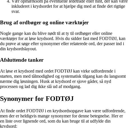
Vær opmærksom på eventuelle ledetråde eller hint, der kan være
inkluderet i krydsordet for at hjælpe dig med at finde det rigtige
svar.
Brug af ordbøger og online værktøjer
Nogle gange kan du blive nødt til at ty til ordbøger eller online
værktøjer for at løse krydsord. Hvis du sidder fast med FODTØJ, kan
du prøve at søge efter synonymer eller relaterede ord, der passer ind i
din krydsordslayout.
Afsluttende tanker
At løse et krydsord med ordet FODTØJ kan virke udfordrende i
starten, men med tålmodighed og systematisk tilgang kan du langsomt
nærme dig løsningen. Husk at krydsord er sjove gåder, så nyd
processen og lad dig ikke slå ud af modgang.
Synonymer for FODTØJ
At finde ordet FODTØJ i en krydsordsopgave kan være udfordrende,
men der er heldigvis mange synonymer for denne betegnelse. Her er
en liste over lignende ord, som du kan bruge til at udfylde din
krydsord: