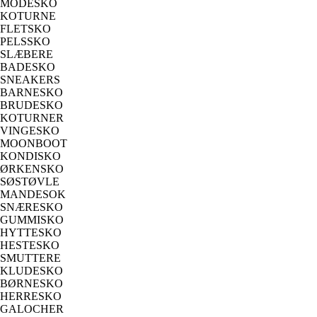
MODESKO
KOTURNE
FLETSKO
PELSSKO
SLÆBERE
BADESKO
SNEAKERS
BARNESKO
BRUDESKO
KOTURNER
VINGESKO
MOONBOOT
KONDISKO
ØRKENSKO
SØSTØVLE
MANDESOK
SNÆRESKO
GUMMISKO
HYTTESKO
HESTESKO
SMUTTERE
KLUDESKO
BØRNESKO
HERRESKO
GALOCHER