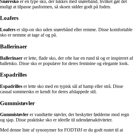
Snøresko
er en type sko, der lukkes med snørebånd, hvilket gør det
muligt at tilpasse pasformen, så skoen sidder godt på foden.
Loafers
Loafers
er slip-on sko uden snørebånd eller remme. Disse komfortable
sko er nemme at tage af og på.
Ballerinaer
Ballerinaer
er lette, flade sko, der ofte har en rund tå og er inspireret af
balletsko. Disse sko er populære for deres feminine og elegante look.
Espadrilles
Espadrilles
er lette sko med en typisk sål af hamp eller strå. Disse
casual sommersko er kendt for deres afslappede stil.
Gummistøvler
Gummistøvler
er vandtætte støvler, der beskytter fødderne mod regn
og sjap. Disse praktiske sko er ideelle til udendørsaktiviteter.
Med denne liste af synonymer for FODTØJ er du godt rustet til at