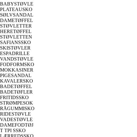
BABYSTØVLE
PLATEAUSKO
SØLVSANDAL
DAMETØFFEL
STØVLETTER
HERETØFFEL
STØVLETTEN
SAFIANSSKO
SKISTØVLER
ESPADRILLE
VANDSTØVLE
FODFORMSKO
MOKKASINER
PIGESANDAL
KAVALERSKO
BADETØFFEL
BADETØFLER
FRITIDSSKO
STRØMPESOK
RÅGUMMISKO
RIDESTØVLE
VADESTØVLE
DAMEFODTØJ
T TPI SSKO
LÆRREDSSKO