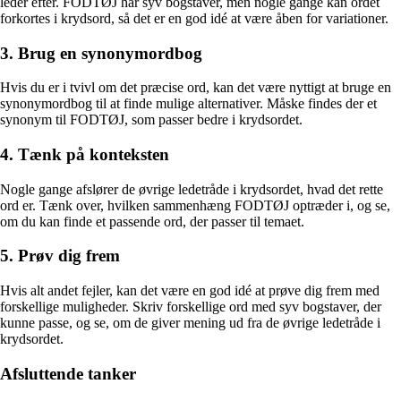
leder efter. FODTØJ har syv bogstaver, men nogle gange kan ordet
forkortes i krydsord, så det er en god idé at være åben for variationer.
3. Brug en synonymordbog
Hvis du er i tvivl om det præcise ord, kan det være nyttigt at bruge en
synonymordbog til at finde mulige alternativer. Måske findes der et
synonym til FODTØJ, som passer bedre i krydsordet.
4. Tænk på konteksten
Nogle gange afslører de øvrige ledetråde i krydsordet, hvad det rette
ord er. Tænk over, hvilken sammenhæng FODTØJ optræder i, og se,
om du kan finde et passende ord, der passer til temaet.
5. Prøv dig frem
Hvis alt andet fejler, kan det være en god idé at prøve dig frem med
forskellige muligheder. Skriv forskellige ord med syv bogstaver, der
kunne passe, og se, om de giver mening ud fra de øvrige ledetråde i
krydsordet.
Afsluttende tanker