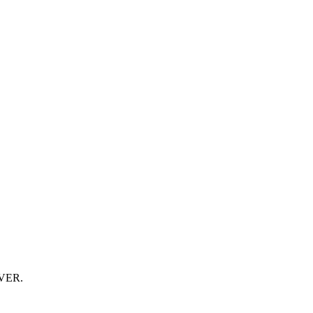
GIVER.