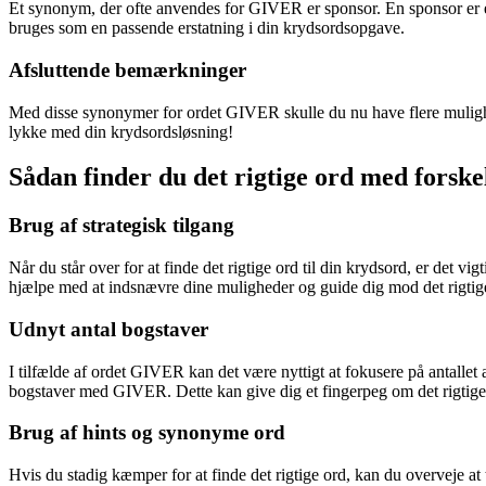
Et synonym, der ofte anvendes for GIVER er sponsor. En sponsor er en 
bruges som en passende erstatning i din krydsordsopgave.
Afsluttende bemærkninger
Med disse synonymer for ordet GIVER skulle du nu have flere mulighed
lykke med din krydsordsløsning!
Sådan finder du det rigtige ord med forskel
Brug af strategisk tilgang
Når du står over for at finde det rigtige ord til din krydsord, er det vi
hjælpe med at indsnævre dine muligheder og guide dig mod det rigtige
Udnyt antal bogstaver
I tilfælde af ordet GIVER kan det være nyttigt at fokusere på antalle
bogstaver med GIVER. Dette kan give dig et fingerpeg om det rigtige
Brug af hints og synonyme ord
Hvis du stadig kæmper for at finde det rigtige ord, kan du overveje a