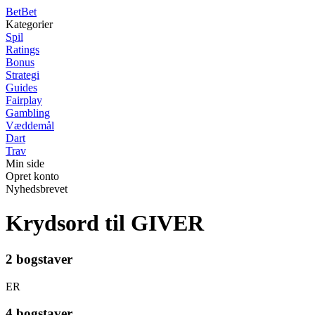
Bet
Bet
Kategorier
Spil
Ratings
Bonus
Strategi
Guides
Fairplay
Gambling
Væddemål
Dart
Trav
Min side
Opret konto
Nyhedsbrevet
Krydsord til GIVER
2 bogstaver
ER
4 bogstaver