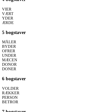
VIER
VÆRT
YDER
ÆRDE
5 bogstaver
MÅLER
BYDER
OFRER
UNDER
MÆCEN
DONOR
DONER
6 bogstaver
VOLDER
RÆKKER
PERSON
BETROR
7 bogstaver