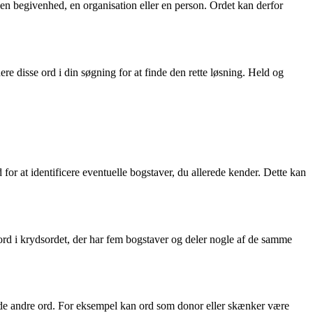
en begivenhed, en organisation eller en person. Ordet kan derfor
 disse ord i din søgning for at finde den rette løsning. Held og
d for at identificere eventuelle bogstaver, du allerede kender. Dette kan
ord i krydsordet, der har fem bogstaver og deler nogle af de samme
af de andre ord. For eksempel kan ord som donor eller skænker være