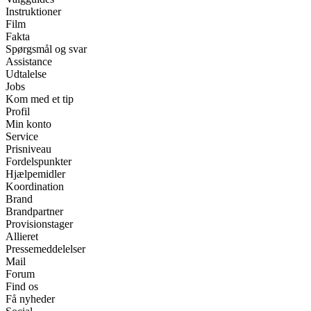
Instruktioner
Film
Fakta
Spørgsmål og svar
Assistance
Udtalelse
Jobs
Kom med et tip
Profil
Min konto
Service
Prisniveau
Fordelspunkter
Hjælpemidler
Koordination
Brand
Brandpartner
Provisionstager
Allieret
Pressemeddelelser
Mail
Forum
Find os
Få nyheder