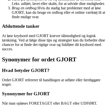
f.eks. udført, lavet eller skabt, for at udvide dine muligheder.
Brug en ordbog:
Hvis du stadig har problemer med at løse
GJORT, kan du bruge en ordbog eller et online værktøj til at
finde mulige svar.
Afsluttende tanker
At løse krydsord med GJORT kræver tålmodighed og logisk
tænkning. Ved at følge disse tips og strategier kan du forbedre dine
chancer for at finde det rigtige svar og fuldføre dit krydsord med
succes.
Synonymer for ordet GJORT
Hvad betyder GJORT?
Ordet GJORT refererer til handlingen at udføre eller færdiggøre
noget.
Synonymer for GJORT
Når man opløses FORETAGET eller BAGT eller UDFØRT.