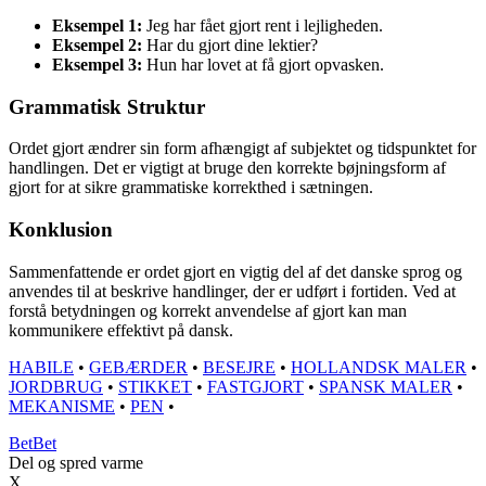
Eksempel 1:
Jeg har fået gjort rent i lejligheden.
Eksempel 2:
Har du gjort dine lektier?
Eksempel 3:
Hun har lovet at få gjort opvasken.
Grammatisk Struktur
Ordet gjort ændrer sin form afhængigt af subjektet og tidspunktet for
handlingen. Det er vigtigt at bruge den korrekte bøjningsform af
gjort for at sikre grammatiske korrekthed i sætningen.
Konklusion
Sammenfattende er ordet gjort en vigtig del af det danske sprog og
anvendes til at beskrive handlinger, der er udført i fortiden. Ved at
forstå betydningen og korrekt anvendelse af gjort kan man
kommunikere effektivt på dansk.
HABILE
•
GEBÆRDER
•
BESEJRE
•
HOLLANDSK MALER
•
JORDBRUG
•
STIKKET
•
FASTGJORT
•
SPANSK MALER
•
MEKANISME
•
PEN
•
Bet
Bet
Del og spred varme
X