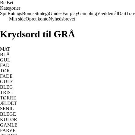
Bet
Bet
Kategorier
Spil
Ratings
Bonus
Strategi
Guides
Fairplay
Gambling
Væddemål
Dart
Trav
Min side
Opret konto
Nyhedsbrevet
Krydsord til GRÅ
MAT
BLÅ
GUL
FAD
TØR
FADE
GULE
BLEG
TRIST
TØRRE
ÆLDET
SENIL
BLEGE
KULØR
GAMLE
FARVE