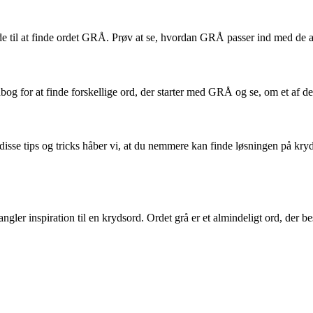
 til at finde ordet GRÅ. Prøv at se, hvordan GRÅ passer ind med de and
dbog for at finde forskellige ord, der starter med GRÅ og se, om et af d
 disse tips og tricks håber vi, at du nemmere kan finde løsningen på k
gler inspiration til en krydsord. Ordet grå er et almindeligt ord, der be