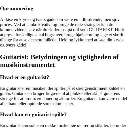
Opsummering
At løse en kryds og tværs gåde kan være en udfordrende, men sjov
proces. Ved at tænke kreativt og bruge de rette strategier kan du
komme videre, selv når du sidder fast på ord som GUITARIST. Husk
at prøve forskellige antal bogstaver, bruge hjælpeord og tage et skridt
tilbage for at se det store billede. Held og lykke med at løse din kryds
og tværs gåde!
Guitarist: Betydningen og vigtigheden af
musikinstrumentet
Hvad er en guitarist?
En guitarist er en musiker, der spiller på et strengeinstrument kaldet en
guitar. Guitaristen bruger fingrene til at plukke eller slå på guitarens
strenge for at producere toner og akkorder. En guitarist kan være en del
af et band eller optræde som solomusiker.
Hvad kan en guitarist spille?
En guitarist kan spille en række forskellige genrer og stilarter, herunder