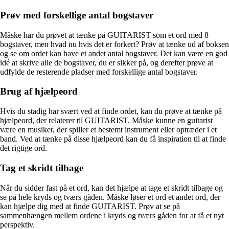
Prøv med forskellige antal bogstaver
Måske har du prøvet at tænke på GUITARIST som et ord med 8
bogstaver, men hvad nu hvis det er forkert? Prøv at tænke ud af boksen
og se om ordet kan have et andet antal bogstaver. Det kan være en god
idé at skrive alle de bogstaver, du er sikker på, og derefter prøve at
udfylde de resterende pladser med forskellige antal bogstaver.
Brug af hjælpeord
Hvis du stadig har svært ved at finde ordet, kan du prøve at tænke på
hjælpeord, der relaterer til GUITARIST. Måske kunne en guitarist
være en musiker, der spiller et bestemt instrument eller optræder i et
band. Ved at tænke på disse hjælpeord kan du få inspiration til at finde
det rigtige ord.
Tag et skridt tilbage
Når du sidder fast på et ord, kan det hjælpe at tage et skridt tilbage og
se på hele kryds og tværs gåden. Måske løser et ord et andet ord, der
kan hjælpe dig med at finde GUITARIST. Prøv at se på
sammenhængen mellem ordene i kryds og tværs gåden for at få et nyt
perspektiv.