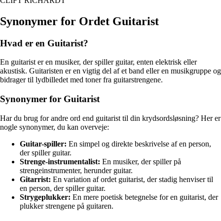
CLIFT RICHARDT
Synonymer for Ordet Guitarist
Hvad er en Guitarist?
En guitarist er en musiker, der spiller guitar, enten elektrisk eller
akustisk. Guitaristen er en vigtig del af et band eller en musikgruppe og
bidrager til lydbilledet med toner fra guitarstrengene.
Synonymer for Guitarist
Har du brug for andre ord end guitarist til din krydsordsløsning? Her er
nogle synonymer, du kan overveje:
Guitar-spiller:
En simpel og direkte beskrivelse af en person,
der spiller guitar.
Strenge-instrumentalist:
En musiker, der spiller på
strengeinstrumenter, herunder guitar.
Gitarrist:
En variation af ordet guitarist, der stadig henviser til
en person, der spiller guitar.
Strygeplukker:
En mere poetisk betegnelse for en guitarist, der
plukker strengene på guitaren.