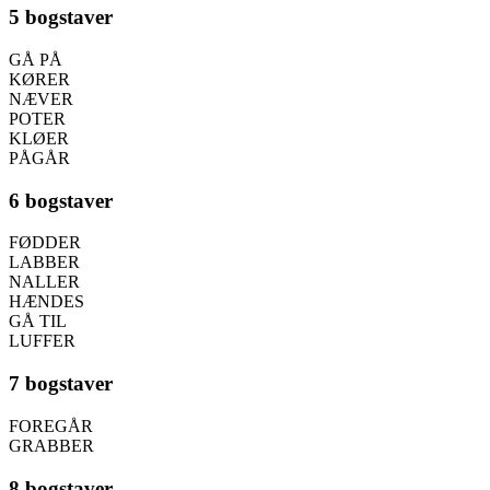
5 bogstaver
GÅ PÅ
KØRER
NÆVER
POTER
KLØER
PÅGÅR
6 bogstaver
FØDDER
LABBER
NALLER
HÆNDES
GÅ TIL
LUFFER
7 bogstaver
FOREGÅR
GRABBER
8 bogstaver