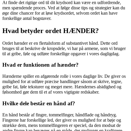
At finde det rigtige ord til dit krydsord kan være en udfordrende,
men spændende proces. Ved at følge disse tips og strategier kan du
øge dine chancer for at løse krydsordet, selvom ordet kan have
forskellige antal bogstaver.
Hvad betyder ordet HÆNDER?
Ordet hænder er en flertalsform af substantivet hånd. Dette ord
bruges til at beskrive de kropsdele, vi har på armene, som vi bruger
til at gribe, føle og udføre forskellige opgaver i vores dagligdag.
Hvad er funktionen af hænder?
Hænderne spiller en afgørende rolle i vores daglige liv. De giver os
mulighed for at udføre præcise handlinger såsom at skrive, tegne,
gribe fat, føle teksturer og meget mere. Hændernes alsidighed og
følsomhed gør dem til et af vores vigtigste redskaber.
Hvilke dele består en hånd af?
En hånd består af fingre, tommelfinger, håndflade og håndryg.
Fingrene har forskellige led, der giver os mulighed for at bøje og
strække dem, mens tommelfingeren er speciel, da den modsat de
andre fingre kan bevæges på en måde, der muliggør en kraftigere