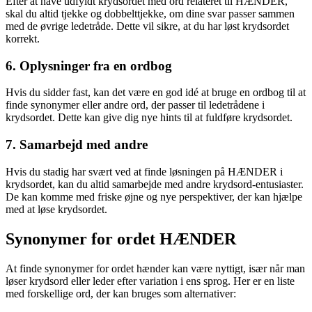
Efter at have udfyldt krydsordet med ord relateret til HÆNDER,
skal du altid tjekke og dobbelttjekke, om dine svar passer sammen
med de øvrige ledetråde. Dette vil sikre, at du har løst krydsordet
korrekt.
6. Oplysninger fra en ordbog
Hvis du sidder fast, kan det være en god idé at bruge en ordbog til at
finde synonymer eller andre ord, der passer til ledetrådene i
krydsordet. Dette kan give dig nye hints til at fuldføre krydsordet.
7. Samarbejd med andre
Hvis du stadig har svært ved at finde løsningen på HÆNDER i
krydsordet, kan du altid samarbejde med andre krydsord-entusiaster.
De kan komme med friske øjne og nye perspektiver, der kan hjælpe
med at løse krydsordet.
Synonymer for ordet HÆNDER
At finde synonymer for ordet hænder kan være nyttigt, især når man
løser krydsord eller leder efter variation i ens sprog. Her er en liste
med forskellige ord, der kan bruges som alternativer: