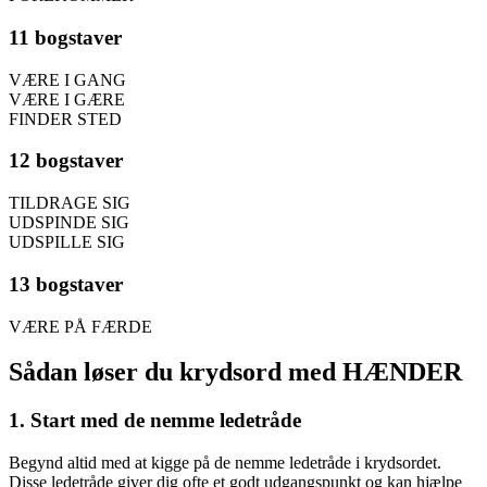
11 bogstaver
VÆRE I GANG
VÆRE I GÆRE
FINDER STED
12 bogstaver
TILDRAGE SIG
UDSPINDE SIG
UDSPILLE SIG
13 bogstaver
VÆRE PÅ FÆRDE
Sådan løser du krydsord med HÆNDER
1. Start med de nemme ledetråde
Begynd altid med at kigge på de nemme ledetråde i krydsordet.
Disse ledetråde giver dig ofte et godt udgangspunkt og kan hjælpe