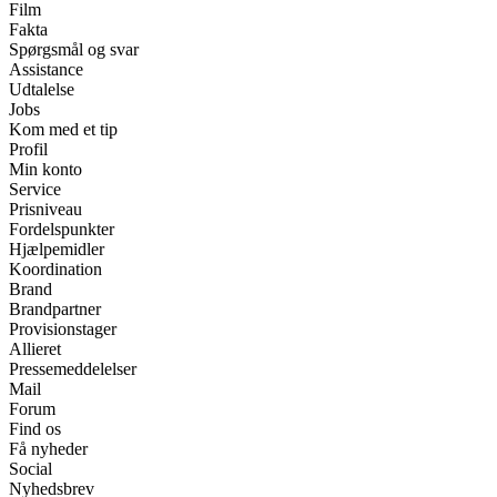
Film
Fakta
Spørgsmål og svar
Assistance
Udtalelse
Jobs
Kom med et tip
Profil
Min konto
Service
Prisniveau
Fordelspunkter
Hjælpemidler
Koordination
Brand
Brandpartner
Provisionstager
Allieret
Pressemeddelelser
Mail
Forum
Find os
Få nyheder
Social
Nyhedsbrev