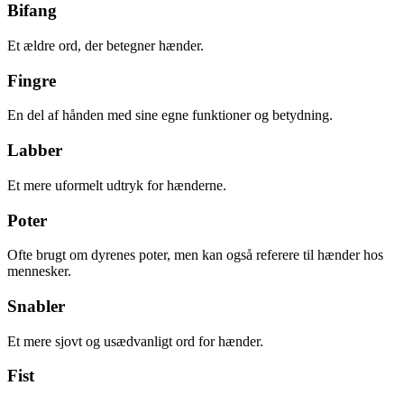
Bifang
Et ældre ord, der betegner hænder.
Fingre
En del af hånden med sine egne funktioner og betydning.
Labber
Et mere uformelt udtryk for hænderne.
Poter
Ofte brugt om dyrenes poter, men kan også referere til hænder hos
mennesker.
Snabler
Et mere sjovt og usædvanligt ord for hænder.
Fist