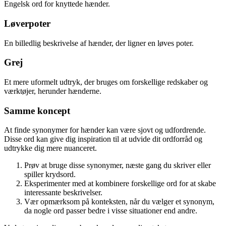
Engelsk ord for knyttede hænder.
Løverpoter
En billedlig beskrivelse af hænder, der ligner en løves poter.
Grej
Et mere uformelt udtryk, der bruges om forskellige redskaber og
værktøjer, herunder hænderne.
Samme koncept
At finde synonymer for hænder kan være sjovt og udfordrende.
Disse ord kan give dig inspiration til at udvide dit ordforråd og
udtrykke dig mere nuanceret.
Prøv at bruge disse synonymer, næste gang du skriver eller
spiller krydsord.
Eksperimenter med at kombinere forskellige ord for at skabe
interessante beskrivelser.
Vær opmærksom på konteksten, når du vælger et synonym,
da nogle ord passer bedre i visse situationer end andre.