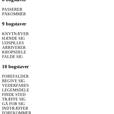
PASSERER
PÅKOMMER
9 bogstaver
KNYTNÆVER
HÆNDE SIG
UDSPILLES
ARRIVERER
KROPSDELE
FALDE SIG
10 bogstaver
FOREFALDER
BEGIVE SIG
VEDERFARES
LEGEMSDELE
FINDE STED
TRÆFFE SIG
GÅ FOR SIG
INDTRÆFFER
FOREKOMMER