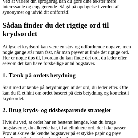
Ved at variere din sprogbrug kan du gøre dine tekster mere
interessante og engagerende. Så gå på opdagelse i verden af
synonymer og udvid dit ordforråd!
Sådan finder du det rigtige ord til
krydsordet
At løse et krydsord kan være en sjov og udfordrende opgave, men
nogle gange står man fast, når man prøver at finde det rigtige ord.
Her er nogle tips til, hvordan du kan finde det ord, du leder efter,
selvom det kan have forskellige antal bogstaver.
1. Tænk på ordets betydning
Start med at tænke på betydningen af det ord, du leder efter. Ofte
kan du få et hint om ordet baseret på dets betydning og kontekst i
krydsordet.
2. Brug kryds- og tidsbesparende strategier
Hvis du ved, at ordet har en bestemt længde, kan du bruge
bogstaverne, du allerede har, til at eliminere ord, der ikke passer.
Prøv at skrive de kendte bogstaver på et stykke papir og prøv