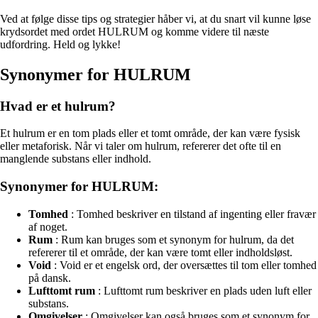
Ved at følge disse tips og strategier håber vi, at du snart vil kunne løse
krydsordet med ordet HULRUM og komme videre til næste
udfordring. Held og lykke!
Synonymer for HULRUM
Hvad er et hulrum?
Et hulrum er en tom plads eller et tomt område, der kan være fysisk
eller metaforisk. Når vi taler om hulrum, refererer det ofte til en
manglende substans eller indhold.
Synonymer for HULRUM:
Tomhed
: Tomhed beskriver en tilstand af ingenting eller fravær
af noget.
Rum
: Rum kan bruges som et synonym for hulrum, da det
refererer til et område, der kan være tomt eller indholdsløst.
Void
: Void er et engelsk ord, der oversættes til tom eller tomhed
på dansk.
Lufttomt rum
: Lufttomt rum beskriver en plads uden luft eller
substans.
Omgivelser
: Omgivelser kan også bruges som et synonym for