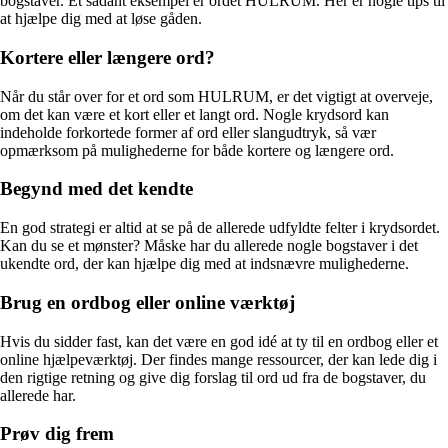
bogstaver. Et sådant eksempel er ordet HULRUM. Her er nogle tips til
at hjælpe dig med at løse gåden.
Kortere eller længere ord?
Når du står over for et ord som HULRUM, er det vigtigt at overveje,
om det kan være et kort eller et langt ord. Nogle krydsord kan
indeholde forkortede former af ord eller slangudtryk, så vær
opmærksom på mulighederne for både kortere og længere ord.
Begynd med det kendte
En god strategi er altid at se på de allerede udfyldte felter i krydsordet.
Kan du se et mønster? Måske har du allerede nogle bogstaver i det
ukendte ord, der kan hjælpe dig med at indsnævre mulighederne.
Brug en ordbog eller online værktøj
Hvis du sidder fast, kan det være en god idé at ty til en ordbog eller et
online hjælpeværktøj. Der findes mange ressourcer, der kan lede dig i
den rigtige retning og give dig forslag til ord ud fra de bogstaver, du
allerede har.
Prøv dig frem