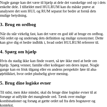
Nogle gange kan det være til hjælp at dele det vanskelige ord op i dets
enkelte dele. I tilfældet med HULRUM kan du måske prøve at
analysere det som HUL og RUM separat for bedre at forstå dets
mulige betydning.
3. Brug en ordbog
Når du står virkelig fast, kan det være en god idé at bruge en ordbog.
Slå ordet op og undersøg dets definition og mulige synonymer. Dette
kan give dig et bedre indblik i, hvad ordet HULRUM refererer til.
4. Spørg om hjælp
Hvis du stadig ikke kan finde svaret, så tøv ikke med at bede om
hjælp. Spørg venner, familie eller kollegaer om deres input. Nogle
gange kan en frisk tilgang eller en andens perspektiv føre til aha-
øjeblikket, hvor ordet pludselig giver mening.
5. Brug dine logiske evner
Til sidst, men ikke mindst, skal du bruge dine logiske evner til at
forsøge at udfylde det manglende ord. Tænk over mulige
kombinationer og forsøg at gætte ordet ud fra dets bogstaver og
kontekst.