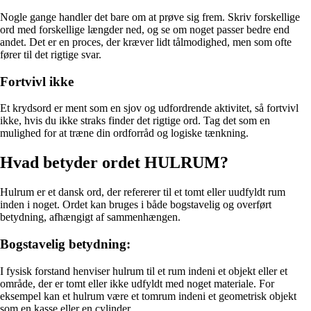
Nogle gange handler det bare om at prøve sig frem. Skriv forskellige
ord med forskellige længder ned, og se om noget passer bedre end
andet. Det er en proces, der kræver lidt tålmodighed, men som ofte
fører til det rigtige svar.
Fortvivl ikke
Et krydsord er ment som en sjov og udfordrende aktivitet, så fortvivl
ikke, hvis du ikke straks finder det rigtige ord. Tag det som en
mulighed for at træne din ordforråd og logiske tænkning.
Hvad betyder ordet HULRUM?
Hulrum er et dansk ord, der refererer til et tomt eller uudfyldt rum
inden i noget. Ordet kan bruges i både bogstavelig og overført
betydning, afhængigt af sammenhængen.
Bogstavelig betydning:
I fysisk forstand henviser hulrum til et rum indeni et objekt eller et
område, der er tomt eller ikke udfyldt med noget materiale. For
eksempel kan et hulrum være et tomrum indeni et geometrisk objekt
som en kasse eller en cylinder.