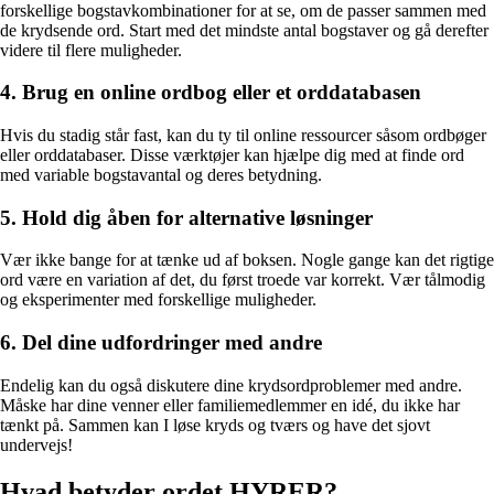
forskellige bogstavkombinationer for at se, om de passer sammen med
de krydsende ord. Start med det mindste antal bogstaver og gå derefter
videre til flere muligheder.
4. Brug en online ordbog eller et orddatabasen
Hvis du stadig står fast, kan du ty til online ressourcer såsom ordbøger
eller orddatabaser. Disse værktøjer kan hjælpe dig med at finde ord
med variable bogstavantal og deres betydning.
5. Hold dig åben for alternative løsninger
Vær ikke bange for at tænke ud af boksen. Nogle gange kan det rigtige
ord være en variation af det, du først troede var korrekt. Vær tålmodig
og eksperimenter med forskellige muligheder.
6. Del dine udfordringer med andre
Endelig kan du også diskutere dine krydsordproblemer med andre.
Måske har dine venner eller familiemedlemmer en idé, du ikke har
tænkt på. Sammen kan I løse kryds og tværs og have det sjovt
undervejs!
Hvad betyder ordet HYRER?