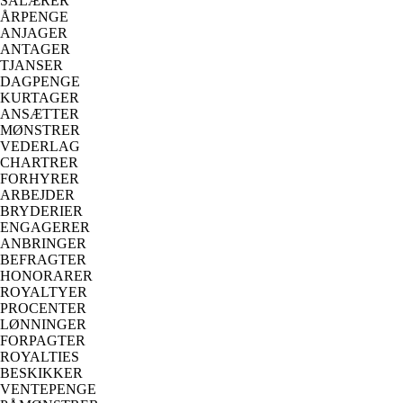
SALÆRER
ÅRPENGE
ANJAGER
ANTAGER
TJANSER
DAGPENGE
KURTAGER
ANSÆTTER
MØNSTRER
VEDERLAG
CHARTRER
FORHYRER
ARBEJDER
BRYDERIER
ENGAGERER
ANBRINGER
BEFRAGTER
HONORARER
ROYALTYER
PROCENTER
LØNNINGER
FORPAGTER
ROYALTIES
BESKIKKER
VENTEPENGE