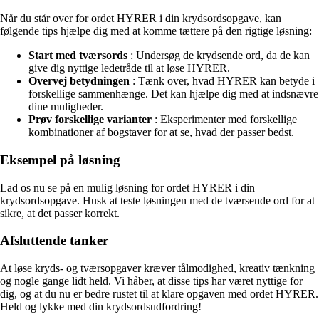
Når du står over for ordet HYRER i din krydsordsopgave, kan
følgende tips hjælpe dig med at komme tættere på den rigtige løsning:
Start med tværsords
: Undersøg de krydsende ord, da de kan
give dig nyttige ledetråde til at løse HYRER.
Overvej betydningen
: Tænk over, hvad HYRER kan betyde i
forskellige sammenhænge. Det kan hjælpe dig med at indsnævre
dine muligheder.
Prøv forskellige varianter
: Eksperimenter med forskellige
kombinationer af bogstaver for at se, hvad der passer bedst.
Eksempel på løsning
Lad os nu se på en mulig løsning for ordet HYRER i din
krydsordsopgave. Husk at teste løsningen med de tværsende ord for at
sikre, at det passer korrekt.
Afsluttende tanker
At løse kryds- og tværsopgaver kræver tålmodighed, kreativ tænkning
og nogle gange lidt held. Vi håber, at disse tips har været nyttige for
dig, og at du nu er bedre rustet til at klare opgaven med ordet HYRER.
Held og lykke med din krydsordsudfordring!