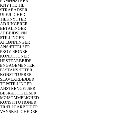
PÅMØNSTRER
KNYTTE TIL
STRABADSER
ULEJLIGHED
TILKNYTTER
ADJUNGERER
BETALINGER
ARBEJDSLØN
STILLINGER
AFLØNNINGER
ANSÆTTELSER
PROVISIONER
KONDITIONER
HESTEARBEJDE
ENGAGEMENTER
FASTANSÆTTER
KONSTITUERER
SLAVEARBEJDER
TOPSTILLINGER
ANSTRENGELSER
BESKÆFTIGELSER
MØJSOMMELIGHED
KONSTITUTIONER
TRÆLLEARBEJDER
VANSKELIGHEDER