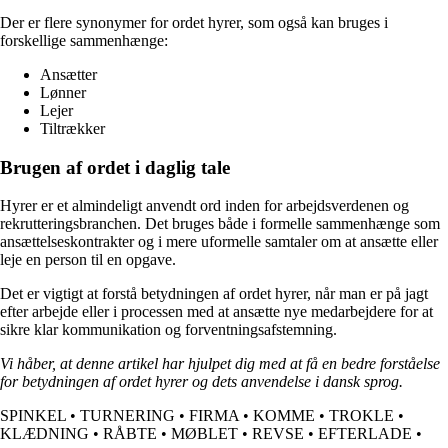
Der er flere synonymer for ordet hyrer, som også kan bruges i
forskellige sammenhænge:
Ansætter
Lønner
Lejer
Tiltrækker
Brugen af ordet i daglig tale
Hyrer er et almindeligt anvendt ord inden for arbejdsverdenen og
rekrutteringsbranchen. Det bruges både i formelle sammenhænge som
ansættelseskontrakter og i mere uformelle samtaler om at ansætte eller
leje en person til en opgave.
Det er vigtigt at forstå betydningen af ordet hyrer, når man er på jagt
efter arbejde eller i processen med at ansætte nye medarbejdere for at
sikre klar kommunikation og forventningsafstemning.
Vi håber, at denne artikel har hjulpet dig med at få en bedre forståelse
for betydningen af ordet hyrer og dets anvendelse i dansk sprog.
SPINKEL
•
TURNERING
•
FIRMA
•
KOMME
•
TROKLE
•
KLÆDNING
•
RÅBTE
•
MØBLET
•
REVSE
•
EFTERLADE
•