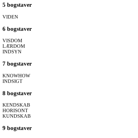
5 bogstaver
VIDEN
6 bogstaver
VISDOM
LÆRDOM
INDSYN
7 bogstaver
KNOWHOW
INDSIGT
8 bogstaver
KENDSKAB
HORISONT
KUNDSKAB
9 bogstaver