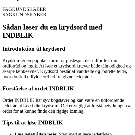
FAGKUNDSKABER
SAGKUNDSKABER
Sådan løser du en krydsord med
INDBLIK
Introduktion til krydsord
Krydsord er en populær form for puslespil, der udfordrer din
ordforråd og logik. At løse et krydsord kræver både tålmodighed og
skarpe tænkeevner. Krydsord består af vandrette og lodrette felter,
hvor du skal udfylde ord ud fra givne ledetråde.
Forståelse af ordet INDBLIK
Ordet INDBLIK har syv bogstaver og kan være en udfordrende
ledetråd at løse i din krydsord. Det er vigtigt at forstå betydningen af
ordet for at kunne finde den rigtige løsning.
Tips til at løse INDBLIK
Læs ledetråden nøje:
Start med at læse ledetråden