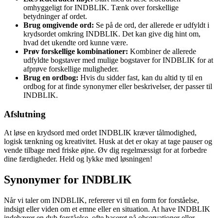
omhyggeligt for INDBLIK. Tænk over forskellige
betydninger af ordet.
Brug omgivende ord:
Se på de ord, der allerede er udfyldt i
krydsordet omkring INDBLIK. Det kan give dig hint om,
hvad det ukendte ord kunne være.
Prøv forskellige kombinationer:
Kombiner de allerede
udfyldte bogstaver med mulige bogstaver for INDBLIK for at
afprøve forskellige muligheder.
Brug en ordbog:
Hvis du sidder fast, kan du altid ty til en
ordbog for at finde synonymer eller beskrivelser, der passer til
INDBLIK.
Afslutning
At løse en krydsord med ordet INDBLIK kræver tålmodighed,
logisk tænkning og kreativitet. Husk at det er okay at tage pauser og
vende tilbage med friske øjne. Øv dig regelmæssigt for at forbedre
dine færdigheder. Held og lykke med løsningen!
Synonymer for INDBLIK
Når vi taler om INDBLIK, refererer vi til en form for forståelse,
indsigt eller viden om et emne eller en situation. At have INDBLIK
indebærer en dyb forståelse, ofte baseret på observationer eller