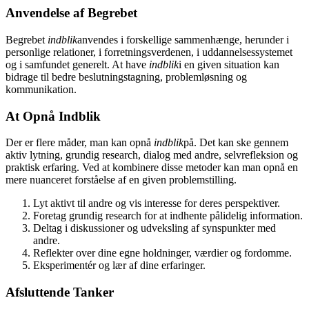
Anvendelse af Begrebet
Begrebet
indblik
anvendes i forskellige sammenhænge, herunder i
personlige relationer, i forretningsverdenen, i uddannelsessystemet
og i samfundet generelt. At have
indblik
i en given situation kan
bidrage til bedre beslutningstagning, problemløsning og
kommunikation.
At Opnå Indblik
Der er flere måder, man kan opnå
indblik
på. Det kan ske gennem
aktiv lytning, grundig research, dialog med andre, selvrefleksion og
praktisk erfaring. Ved at kombinere disse metoder kan man opnå en
mere nuanceret forståelse af en given problemstilling.
Lyt aktivt til andre og vis interesse for deres perspektiver.
Foretag grundig research for at indhente pålidelig information.
Deltag i diskussioner og udveksling af synspunkter med
andre.
Reflekter over dine egne holdninger, værdier og fordomme.
Eksperimentér og lær af dine erfaringer.
Afsluttende Tanker