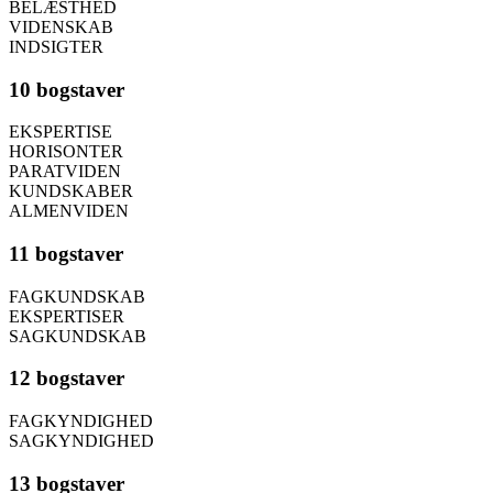
BELÆSTHED
VIDENSKAB
INDSIGTER
10 bogstaver
EKSPERTISE
HORISONTER
PARATVIDEN
KUNDSKABER
ALMENVIDEN
11 bogstaver
FAGKUNDSKAB
EKSPERTISER
SAGKUNDSKAB
12 bogstaver
FAGKYNDIGHED
SAGKYNDIGHED
13 bogstaver