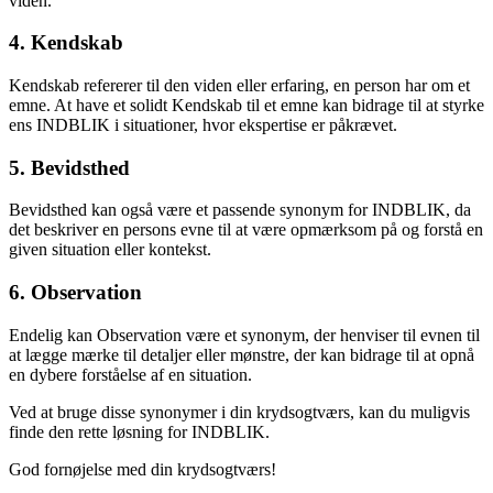
viden.
4. Kendskab
Kendskab refererer til den viden eller erfaring, en person har om et
emne. At have et solidt Kendskab til et emne kan bidrage til at styrke
ens INDBLIK i situationer, hvor ekspertise er påkrævet.
5. Bevidsthed
Bevidsthed kan også være et passende synonym for INDBLIK, da
det beskriver en persons evne til at være opmærksom på og forstå en
given situation eller kontekst.
6. Observation
Endelig kan Observation være et synonym, der henviser til evnen til
at lægge mærke til detaljer eller mønstre, der kan bidrage til at opnå
en dybere forståelse af en situation.
Ved at bruge disse synonymer i din krydsogtværs, kan du muligvis
finde den rette løsning for INDBLIK.
God fornøjelse med din krydsogtværs!