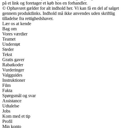
på et link og foretager et køb hos en forhandler.
© Ophavsret gælder for alt indhold her. Vi kan få en del af salget
gennem produktlinks. Indhold må ikke anvendes uden skriftlig
tilladelse fra rettighedshaver.
Lær os at kende
Bag om
Vores værdier
Teamet
Understøt
Steder
Tekst
Gratis gaver
Rabatkoder
Vurderinger
Valgguides
Instruktioner
Film
Fakta
Spørgsmål og svar
Assistance
Udtalelse
Jobs
Kom med et tip
Profil
Min konto