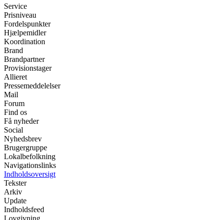
Service
Prisniveau
Fordelspunkter
Hjælpemidler
Koordination
Brand
Brandpartner
Provisionstager
Allieret
Pressemeddelelser
Mail
Forum
Find os
Få nyheder
Social
Nyhedsbrev
Brugergruppe
Lokalbefolkning
Navigationslinks
Indholdsoversigt
Tekster
Arkiv
Update
Indholdsfeed
Lovgivning