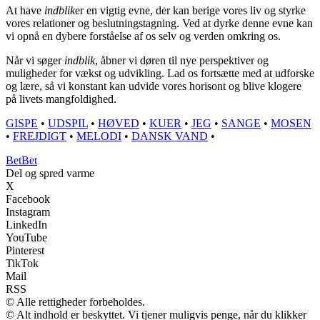
At have
indblik
er en vigtig evne, der kan berige vores liv og styrke
vores relationer og beslutningstagning. Ved at dyrke denne evne kan
vi opnå en dybere forståelse af os selv og verden omkring os.
Når vi søger
indblik
, åbner vi døren til nye perspektiver og
muligheder for vækst og udvikling. Lad os fortsætte med at udforske
og lære, så vi konstant kan udvide vores horisont og blive klogere
på livets mangfoldighed.
GISPE
•
UDSPIL
•
HØVED
•
KUER
•
JEG
•
SANGE
•
MOSEN
•
FREJDIGT
•
MELODI
•
DANSK VAND
•
Bet
Bet
Del og spred varme
X
Facebook
Instagram
LinkedIn
YouTube
Pinterest
TikTok
Mail
RSS
© Alle rettigheder forbeholdes.
© Alt indhold er beskyttet. Vi tjener muligvis penge, når du klikker