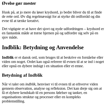
Øvelse gør mester
Husk på, at jo mere du løser krydsord, jo bedre bliver du til at finde
de rette ord. Øv dig regelmæssigt for at styrke dit ordforråd og din
evne til at tænke kreativt.
Det vigtigste er at have det sjovt og nyde udfordringen – krydsord er
en fantastisk måde at træne hjernen på og udfordre sig selv på en
sjov måde.
Indblik: Betydning og Anvendelse
Indblik
er et dansk ord, som bruges til at beskrive en forståelse eller
viden om noget. Ordet kan også referere til evnen til at se ind i noget
eller opnå en dybere indsigt i en situation eller et emne.
Betydning af Indblik
Når vi taler om
indblik
, henviser vi til evnen til at erhverve viden
gennem observation, analyse og refleksion. Det kan dreje sig om at
få et dybere kendskab til en persons følelser og tanker, en
organisations struktur og processer eller en kompleks
problemstilling.