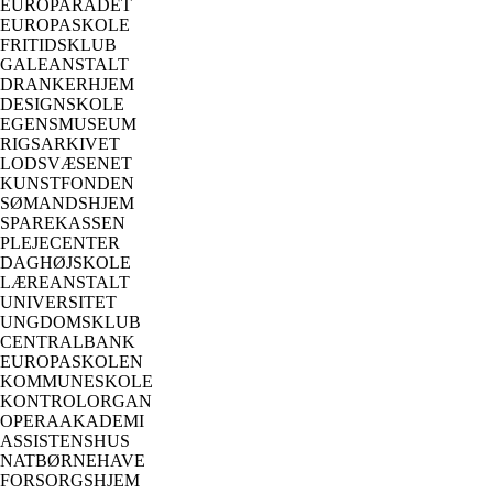
EUROPARÅDET
EUROPASKOLE
FRITIDSKLUB
GALEANSTALT
DRANKERHJEM
DESIGNSKOLE
EGENSMUSEUM
RIGSARKIVET
LODSVÆSENET
KUNSTFONDEN
SØMANDSHJEM
SPAREKASSEN
PLEJECENTER
DAGHØJSKOLE
LÆREANSTALT
UNIVERSITET
UNGDOMSKLUB
CENTRALBANK
EUROPASKOLEN
KOMMUNESKOLE
KONTROLORGAN
OPERAAKADEMI
ASSISTENSHUS
NATBØRNEHAVE
FORSORGSHJEM