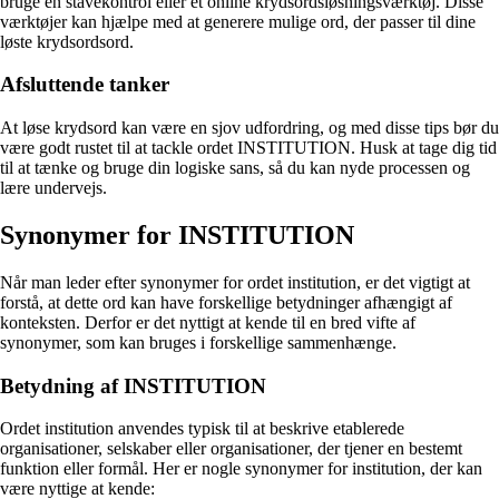
bruge en stavekontrol eller et online krydsordsløsningsværktøj. Disse
værktøjer kan hjælpe med at generere mulige ord, der passer til dine
løste krydsordsord.
Afsluttende tanker
At løse krydsord kan være en sjov udfordring, og med disse tips bør du
være godt rustet til at tackle ordet INSTITUTION. Husk at tage dig tid
til at tænke og bruge din logiske sans, så du kan nyde processen og
lære undervejs.
Synonymer for INSTITUTION
Når man leder efter synonymer for ordet institution, er det vigtigt at
forstå, at dette ord kan have forskellige betydninger afhængigt af
konteksten. Derfor er det nyttigt at kende til en bred vifte af
synonymer, som kan bruges i forskellige sammenhænge.
Betydning af INSTITUTION
Ordet institution anvendes typisk til at beskrive etablerede
organisationer, selskaber eller organisationer, der tjener en bestemt
funktion eller formål. Her er nogle synonymer for institution, der kan
være nyttige at kende: