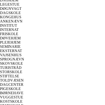
DAGHJEM
LEGESTUE
DØGNVAGT
DAGSKOLE
KONGEHUS
ANKENÆVN
INSTITUT
INTERNAT
FRISKOLE
DØVEHJEM
PLEJEHJEM
SEMINARIE
EKSTERNAT
VAJSENHUS
SPROGNÆVN
SKOVSKOLE
TURISTRÅD
STORSKOLE
STIFTELSE
TOLDVÆSEN
DAGCENTER
PIGESKOLE
BØRNEHAVE
VUGGESTUE
KOSTSKOLE