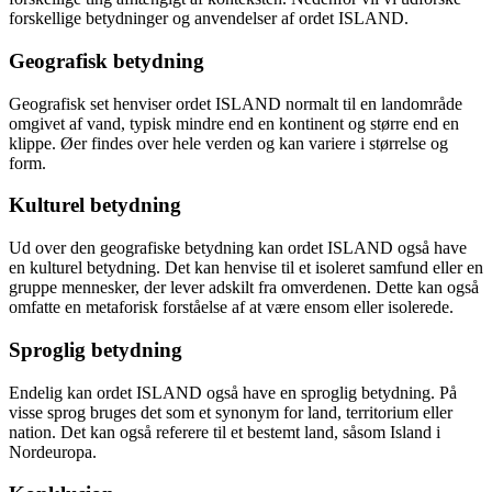
forskellige betydninger og anvendelser af ordet ISLAND.
Geografisk betydning
Geografisk set henviser ordet ISLAND normalt til en landområde
omgivet af vand, typisk mindre end en kontinent og større end en
klippe. Øer findes over hele verden og kan variere i størrelse og
form.
Kulturel betydning
Ud over den geografiske betydning kan ordet ISLAND også have
en kulturel betydning. Det kan henvise til et isoleret samfund eller en
gruppe mennesker, der lever adskilt fra omverdenen. Dette kan også
omfatte en metaforisk forståelse af at være ensom eller isolerede.
Sproglig betydning
Endelig kan ordet ISLAND også have en sproglig betydning. På
visse sprog bruges det som et synonym for land, territorium eller
nation. Det kan også referere til et bestemt land, såsom Island i
Nordeuropa.