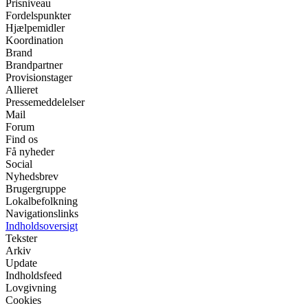
Prisniveau
Fordelspunkter
Hjælpemidler
Koordination
Brand
Brandpartner
Provisionstager
Allieret
Pressemeddelelser
Mail
Forum
Find os
Få nyheder
Social
Nyhedsbrev
Brugergruppe
Lokalbefolkning
Navigationslinks
Indholdsoversigt
Tekster
Arkiv
Update
Indholdsfeed
Lovgivning
Cookies