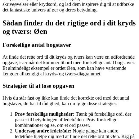
skriveøvelser eller krydsord, og lad dem inspirere dig til at udforske
det fantastiske univers af øer og deres betydning.
Sådan finder du det rigtige ord i dit kryds
og tværs: Øen
Forskellige antal bogstaver
At finde det rette ord til dit kryds og tværs kan være en udfordrende
opgave, især når det kommer til ord med forskellige antal bogstaver.
Et almindeligt eksempel er ordet Øen, som kan have varierende
længder afhængigt af kryds- og tværs-diagrammet.
Strategier til at løse opgaven
Hvis du står fast og ikke kan finde det korrekte ord med det antal
bogstaver, du har til rådighed, kan du følge disse strategier:
Prøv forskellige muligheder:
Tænk på forskellige ord, der
passer til betydningen af ledetråden. Prøv forskellige
kombinationer og se, om et ord passer.
Undersøg andre ledetråde:
Nogle gange kan andre
ledetråde hjælpe dig med at finde det rette ord til Øen. Kig på