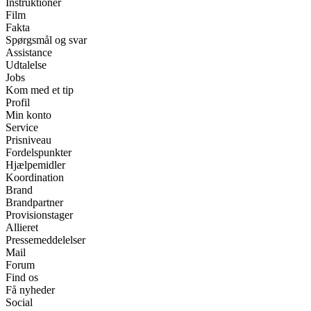
Instruktioner
Film
Fakta
Spørgsmål og svar
Assistance
Udtalelse
Jobs
Kom med et tip
Profil
Min konto
Service
Prisniveau
Fordelspunkter
Hjælpemidler
Koordination
Brand
Brandpartner
Provisionstager
Allieret
Pressemeddelelser
Mail
Forum
Find os
Få nyheder
Social