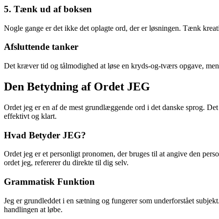
5. Tænk ud af boksen
Nogle gange er det ikke det oplagte ord, der er løsningen. Tænk kreativ
Afsluttende tanker
Det kræver tid og tålmodighed at løse en kryds-og-tværs opgave, men me
Den Betydning af Ordet JEG
Ordet jeg er en af de mest grundlæggende ord i det danske sprog. Det r
effektivt og klart.
Hvad Betyder JEG?
Ordet jeg er et personligt pronomen, der bruges til at angive den perso
ordet jeg, refererer du direkte til dig selv.
Grammatisk Funktion
Jeg er grundleddet i en sætning og fungerer som underforstået subjekt
handlingen at løbe.