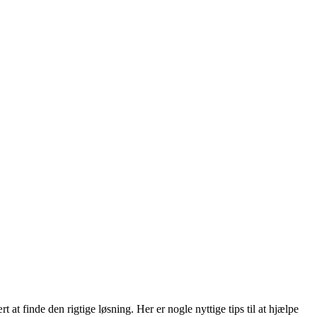
t finde den rigtige løsning. Her er nogle nyttige tips til at hjælpe