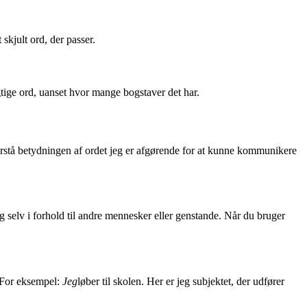
skjult ord, der passer.
gtige ord, uanset hvor mange bogstaver det har.
 forstå betydningen af ordet jeg er afgørende for at kunne kommunikere
ig selv i forhold til andre mennesker eller genstande. Når du bruger
. For eksempel:
Jeg
løber til skolen. Her er jeg subjektet, der udfører