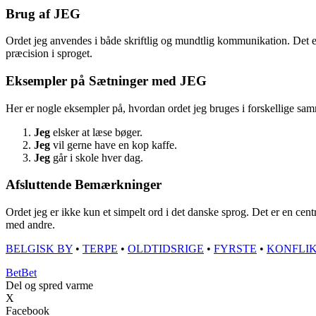
Brug af JEG
Ordet jeg anvendes i både skriftlig og mundtlig kommunikation. Det er 
præcision i sproget.
Eksempler på Sætninger med JEG
Her er nogle eksempler på, hvordan ordet jeg bruges i forskellige s
Jeg
elsker at læse bøger.
Jeg
vil gerne have en kop kaffe.
Jeg
går i skole hver dag.
Afsluttende Bemærkninger
Ordet jeg er ikke kun et simpelt ord i det danske sprog. Det er en cen
med andre.
BELGISK BY
•
TERPE
•
OLDTIDSRIGE
•
FYRSTE
•
KONFLI
Bet
Bet
Del og spred varme
X
Facebook