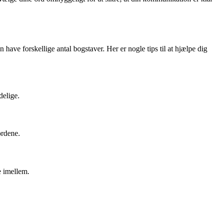
ave forskellige antal bogstaver. Her er nogle tips til at hjælpe dig
delige.
ordene.
e imellem.