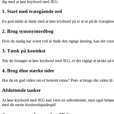
dig med at løse krydsord med JEG.
1. Start med tværgående ord
En god måde at starte med at løse krydsord på er at se på de tværgåend
2. Brug synonymordbog
Hvis du stadig har svært ved at finde den rigtige løsning, kan det vær
3. Tænk på kontekst
Når du forsøger at løse krydsord med JEG, er det vigtigt at tænke på 
4. Brug dine stærke sider
Har du en god viden om et bestemt emne? Prøv at bruge din viden til 
Afsluttende tanker
At løse krydsord med JEG kan være en udfordrende, men også belønnende
med dit næste krydsordspuslespil!