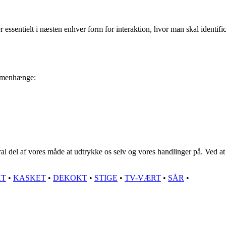
essentielt i næsten enhver form for interaktion, hvor man skal identifi
ammenhænge:
tral del af vores måde at udtrykke os selv og vores handlinger på. Ved 
KT
•
KASKET
•
DEKOKT
•
STIGE
•
TV-VÆRT
•
SÅR
•