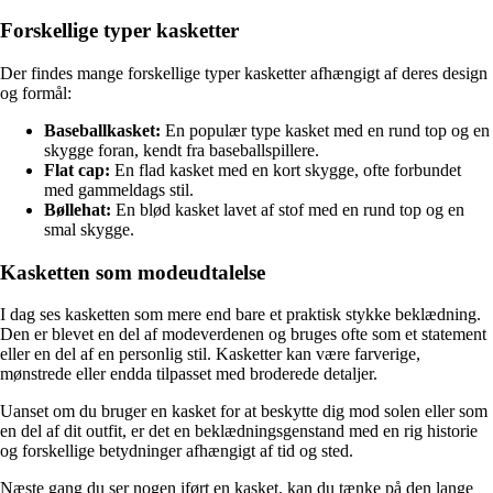
Forskellige typer kasketter
Der findes mange forskellige typer kasketter afhængigt af deres design
og formål:
Baseballkasket:
En populær type kasket med en rund top og en
skygge foran, kendt fra baseballspillere.
Flat cap:
En flad kasket med en kort skygge, ofte forbundet
med gammeldags stil.
Bøllehat:
En blød kasket lavet af stof med en rund top og en
smal skygge.
Kasketten som modeudtalelse
I dag ses kasketten som mere end bare et praktisk stykke beklædning.
Den er blevet en del af modeverdenen og bruges ofte som et statement
eller en del af en personlig stil. Kasketter kan være farverige,
mønstrede eller endda tilpasset med broderede detaljer.
Uanset om du bruger en kasket for at beskytte dig mod solen eller som
en del af dit outfit, er det en beklædningsgenstand med en rig historie
og forskellige betydninger afhængigt af tid og sted.
Næste gang du ser nogen iført en kasket, kan du tænke på den lange