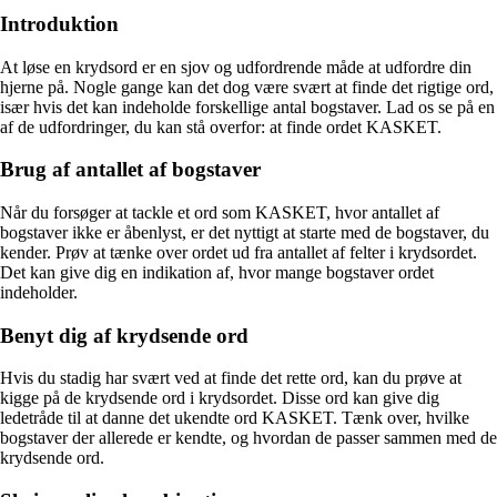
Introduktion
At løse en krydsord er en sjov og udfordrende måde at udfordre din
hjerne på. Nogle gange kan det dog være svært at finde det rigtige ord,
især hvis det kan indeholde forskellige antal bogstaver. Lad os se på en
af de udfordringer, du kan stå overfor: at finde ordet KASKET.
Brug af antallet af bogstaver
Når du forsøger at tackle et ord som KASKET, hvor antallet af
bogstaver ikke er åbenlyst, er det nyttigt at starte med de bogstaver, du
kender. Prøv at tænke over ordet ud fra antallet af felter i krydsordet.
Det kan give dig en indikation af, hvor mange bogstaver ordet
indeholder.
Benyt dig af krydsende ord
Hvis du stadig har svært ved at finde det rette ord, kan du prøve at
kigge på de krydsende ord i krydsordet. Disse ord kan give dig
ledetråde til at danne det ukendte ord KASKET. Tænk over, hvilke
bogstaver der allerede er kendte, og hvordan de passer sammen med de
krydsende ord.