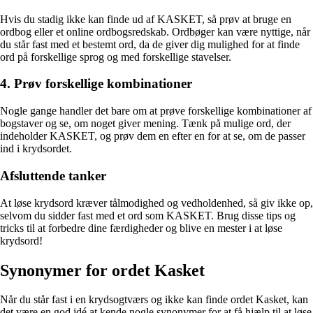
Hvis du stadig ikke kan finde ud af KASKET, så prøv at bruge en
ordbog eller et online ordbogsredskab. Ordbøger kan være nyttige, når
du står fast med et bestemt ord, da de giver dig mulighed for at finde
ord på forskellige sprog og med forskellige stavelser.
4. Prøv forskellige kombinationer
Nogle gange handler det bare om at prøve forskellige kombinationer af
bogstaver og se, om noget giver mening. Tænk på mulige ord, der
indeholder KASKET, og prøv dem en efter en for at se, om de passer
ind i krydsordet.
Afsluttende tanker
At løse krydsord kræver tålmodighed og vedholdenhed, så giv ikke op,
selvom du sidder fast med et ord som KASKET. Brug disse tips og
tricks til at forbedre dine færdigheder og blive en mester i at løse
krydsord!
Synonymer for ordet Kasket
Når du står fast i en krydsogtværs og ikke kan finde ordet Kasket, kan
det være en god idé at kende nogle synonymer for at få hjælp til at løse