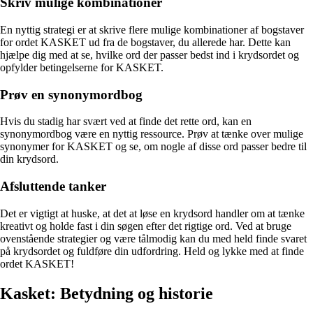
Skriv mulige kombinationer
En nyttig strategi er at skrive flere mulige kombinationer af bogstaver
for ordet KASKET ud fra de bogstaver, du allerede har. Dette kan
hjælpe dig med at se, hvilke ord der passer bedst ind i krydsordet og
opfylder betingelserne for KASKET.
Prøv en synonymordbog
Hvis du stadig har svært ved at finde det rette ord, kan en
synonymordbog være en nyttig ressource. Prøv at tænke over mulige
synonymer for KASKET og se, om nogle af disse ord passer bedre til
din krydsord.
Afsluttende tanker
Det er vigtigt at huske, at det at løse en krydsord handler om at tænke
kreativt og holde fast i din søgen efter det rigtige ord. Ved at bruge
ovenstående strategier og være tålmodig kan du med held finde svaret
på krydsordet og fuldføre din udfordring. Held og lykke med at finde
ordet KASKET!
Kasket: Betydning og historie