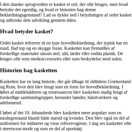
I den danske sprogverden er kasket et ord, der ofte bruges, men hvad
betyder det egentlig, og hvad er historien bag denne
beklædningsgenstand? Lad os dykke ned i betydningen af ordet kasket
og udforske dets udvikling gennem tiden.
Hvad betyder kasket?
Ordet kasket refererer til en type hovedbeklædning, der typisk har en
rund, flad top og en skygge foran. Kasketter kan fremstilles af
forskellige materialer såsom stof, uld, læder eller endda plastik. De
bruges ofte som modeaccessories eller som beskyttelse mod solen.
Historien bag kasketten
Kasketten har en lang historie, der går tilbage til oldtidens Grækenland
og Rom, hvor den blev brugt som en form for hovedbeklædning. I
løbet af middelalderen og renæssancen blev kasketten stadig brugt af
forskellige samfundsgrupper, herunder bønder, håndværkere og
adelsmænd.
I løbet af det 19. århundrede blev kasketten mere populær som en
modegenstand blandt både mænd og kvinder. Den blev også en del af
uniformen for militæret og visse erhvervsgrene. I dag ses kasketter ofte
i streetwear-mode og som en del af sportstøj.