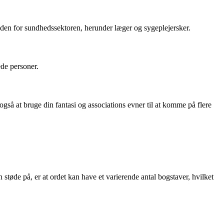
nden for sundhedssektoren, herunder læger og sygeplejersker.
ede personer.
gså at bruge din fantasi og associations evner til at komme på flere
støde på, er at ordet kan have et varierende antal bogstaver, hvilket