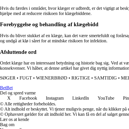
Hvis du færdes i områder, hvor klæger er udbredt, er det vigtigt at bes
hjælpe med at reducere risikoen for klægebiddene.
Forebyggelse og behandling af klægebidd
Hvis du bliver stukket af en klæge, kan det være smertefuldt og forårs
og undgå at klø i såret for at mindske risikoen for infektion.
Afsluttende ord
Ordet klæge har en interessant betydning og historie bag sig. Ved at 
konsekvenser. Vi håber, at denne artikel har givet dig nyttig informati
SØGER
•
FUGT
•
WIENERBRØD
•
RIGTIGE
•
SAMTIDIG
•
ME
Bet
Bet
Del og spred varme
X
Facebook
Instagram
LinkedIn
YouTube
Pin
© Alle rettigheder forbeholdes.
© Alt indhold er beskyttet. Vi tjener muligvis penge, når du klikker på e
© Ophavsret gælder for alt indhold her. Vi kan få en del af salget genne
Lær os at kende
Bag om