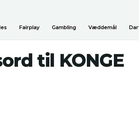
des
Fairplay
Gambling
Væddemål
Dar
ord til KONGE