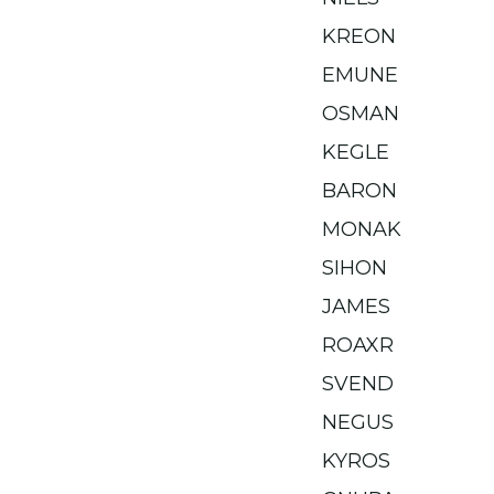
KREON
EMUNE
OSMAN
KEGLE
BARON
MONAK
SIHON
JAMES
ROAXR
SVEND
NEGUS
KYROS