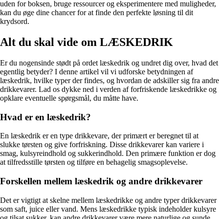
uden for boksen, bruge ressourcer og eksperimentere med muligheder,
kan du øge dine chancer for at finde den perfekte løsning til dit
krydsord.
Alt du skal vide om LÆSKEDRIK
Er du nogensinde stødt på ordet læskedrik og undret dig over, hvad det
egentlig betyder? I denne artikel vil vi udforske betydningen af
læskedrik, hvilke typer der findes, og hvordan de adskiller sig fra andre
drikkevarer. Lad os dykke ned i verden af forfriskende læskedrikke og
opklare eventuelle spørgsmål, du måtte have.
Hvad er en læskedrik?
En læskedrik er en type drikkevare, der primært er beregnet til at
slukke tørsten og give forfriskning. Disse drikkevarer kan variere i
smag, kulsyreindhold og sukkerindhold. Den primære funktion er dog
at tilfredsstille tørsten og tilføre en behagelig smagsoplevelse.
Forskellen mellem læskedrik og andre drikkevarer
Det er vigtigt at skelne mellem læskedrikke og andre typer drikkevarer
som saft, juice eller vand. Mens læskedrikke typisk indeholder kulsyre
og tilsat sukker, kan andre drikkevarer være mere naturlige og sunde