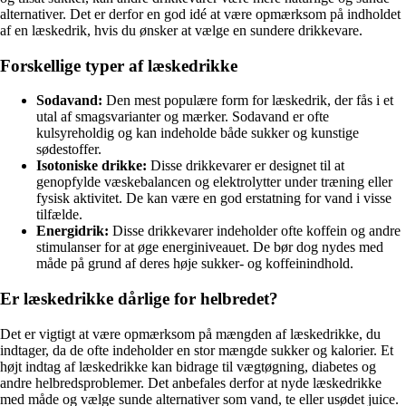
alternativer. Det er derfor en god idé at være opmærksom på indholdet
af en læskedrik, hvis du ønsker at vælge en sundere drikkevare.
Forskellige typer af læskedrikke
Sodavand:
Den mest populære form for læskedrik, der fås i et
utal af smagsvarianter og mærker. Sodavand er ofte
kulsyreholdig og kan indeholde både sukker og kunstige
sødestoffer.
Isotoniske drikke:
Disse drikkevarer er designet til at
genopfylde væskebalancen og elektrolytter under træning eller
fysisk aktivitet. De kan være en god erstatning for vand i visse
tilfælde.
Energidrik:
Disse drikkevarer indeholder ofte koffein og andre
stimulanser for at øge energiniveauet. De bør dog nydes med
måde på grund af deres høje sukker- og koffeinindhold.
Er læskedrikke dårlige for helbredet?
Det er vigtigt at være opmærksom på mængden af læskedrikke, du
indtager, da de ofte indeholder en stor mængde sukker og kalorier. Et
højt indtag af læskedrikke kan bidrage til vægtøgning, diabetes og
andre helbredsproblemer. Det anbefales derfor at nyde læskedrikke
med måde og vælge sunde alternativer som vand, te eller usødet juice.