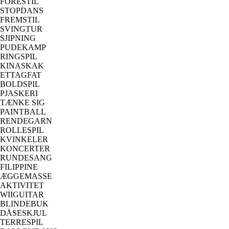
FORESTIL
STOPDANS
FREMSTIL
SVINGTUR
SJIPNING
PUDEKAMP
RINGSPIL
KINASKAK
ETTAGFAT
BOLDSPIL
PJASKERI
TÆNKE SIG
PAINTBALL
RENDEGARN
ROLLESPIL
KVINKELER
KONCERTER
RUNDESANG
FILIPPINE
ÆGGEMASSE
AKTIVITET
WIIGUITAR
BLINDEBUK
DÅSESKJUL
TERRESPIL