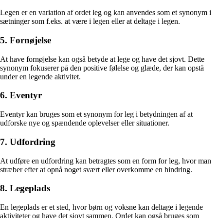
Legen er en variation af ordet leg og kan anvendes som et synonym i
sætninger som f.eks. at være i legen eller at deltage i legen.
5. Fornøjelse
At have fornøjelse kan også betyde at lege og have det sjovt. Dette
synonym fokuserer på den positive følelse og glæde, der kan opstå
under en legende aktivitet.
6. Eventyr
Eventyr kan bruges som et synonym for leg i betydningen af at
udforske nye og spændende oplevelser eller situationer.
7. Udfordring
At udføre en udfordring kan betragtes som en form for leg, hvor man
stræber efter at opnå noget svært eller overkomme en hindring.
8. Legeplads
En legeplads er et sted, hvor børn og voksne kan deltage i legende
aktiviteter og have det sjovt sammen. Ordet kan også bruges som