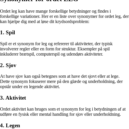
Ordet leg kan have mange forskellige betydninger og findes i
forskellige variationer. Her er en liste over synonymer for ordet leg, der
kan hjælpe dig med at løse dit krydsordsproblem:
1. Spil
Spil er et synonym for leg og refererer til aktiviteter, der typisk
involverer regler eller en form for struktur. Eksempler på spil
inkluderer brætspil, computerspil og udendørs aktiviteter.
2. Sjov
At have sjov kan også betegnes som at have det sjovt eller at lege.
Dette synonym fokuserer mere på den glæde og underholdning, der
opstår under en legende aktivitet.
3. Aktivitet
Ordet aktivitet kan bruges som et synonym for leg i betydningen af at
udføre en fysisk eller mental handling for sjov eller underholdning.
4. Legen