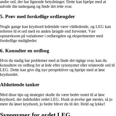
andre ord, der har lignende betydninger. Dette kan hjælpe med at
udvide din tankegang og finde det rette svar.
5. Prøv med forskellige ordlængder
Nogle gange kan krydsord ledetråde være vildledende, og LEG kan
referere til et ord med en anden længde end forventet. Vær
opmærksom på variationer i ordlængden og eksperimenter med
forskellige muligheder.
6. Konsulter en ordbog
Hvis du stadig har problemer med at finde det rigtige svar, kan du
konsultere en ordbog for at lede efter synonymer eller relaterede ord til
LEG. Dette kan give dig nye perspektiver og hjælpe med at løse
krydsordet.
Afsluttende tanker
Med disse tips og strategier skulle du være bedre rustet til at løse
krydsord, der indeholder ordet LEG. Husk at øvelse gør mester, så jo
mere du løser krydsord, jo bedre bliver du til det. Held og lykke!
Synonymer for ordet LEG