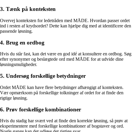
3. Tænk på konteksten
Overvej konteksten for ledetråden med MÅDE. Hvordan passer ordet
ind i resten af krydsordet? Dette kan hjælpe dig med at identificere den
passende løsning.
4. Brug en ordbog
Hvis du står fast, kan det være en god idé at konsultere en ordbog. Søg
efter synonymer og beslægtede ord med MÅDE for at udvide dine
løsningsmuligheder.
5. Undersøg forskellige betydninger
Ordet MÅDE kan have flere betydninger afhængigt af konteksten.
Vær opmærksom på forskellige tolkninger af ordet for at finde den
rigtige løsning.
6. Prøv forskellige kombinationer
Hvis du stadig har svært ved at finde den korrekte løsning, så prøv at
eksperimentere med forskellige kombinationer af bogstaver og ord.
Nogle gange kan det udløse det rigtige svar.