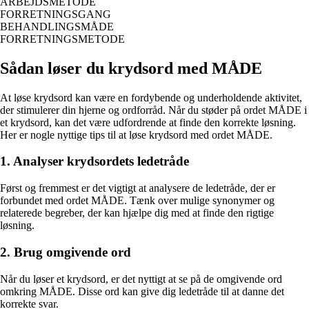
ARBEJDSMETODE
FORRETNINGSGANG
BEHANDLINGSMÅDE
FORRETNINGSMETODE
Sådan løser du krydsord med MÅDE
At løse krydsord kan være en fordybende og underholdende aktivitet,
der stimulerer din hjerne og ordforråd. Når du støder på ordet MÅDE i
et krydsord, kan det være udfordrende at finde den korrekte løsning.
Her er nogle nyttige tips til at løse krydsord med ordet MÅDE.
1. Analyser krydsordets ledetråde
Først og fremmest er det vigtigt at analysere de ledetråde, der er
forbundet med ordet MÅDE. Tænk over mulige synonymer og
relaterede begreber, der kan hjælpe dig med at finde den rigtige
løsning.
2. Brug omgivende ord
Når du løser et krydsord, er det nyttigt at se på de omgivende ord
omkring MÅDE. Disse ord kan give dig ledetråde til at danne det
korrekte svar.