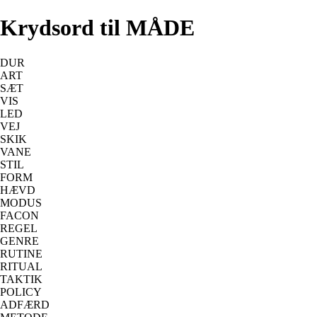
Krydsord til MÅDE
DUR
ART
SÆT
VIS
LED
VEJ
SKIK
VANE
STIL
FORM
HÆVD
MODUS
FACON
REGEL
GENRE
RUTINE
RITUAL
TAKTIK
POLICY
ADFÆRD