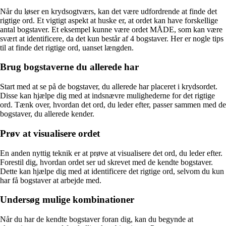
Når du løser en krydsogtværs, kan det være udfordrende at finde det
rigtige ord. Et vigtigt aspekt at huske er, at ordet kan have forskellige
antal bogstaver. Et eksempel kunne være ordet MÅDE, som kan være
svært at identificere, da det kun består af 4 bogstaver. Her er nogle tips
til at finde det rigtige ord, uanset længden.
Brug bogstaverne du allerede har
Start med at se på de bogstaver, du allerede har placeret i krydsordet.
Disse kan hjælpe dig med at indsnævre mulighederne for det rigtige
ord. Tænk over, hvordan det ord, du leder efter, passer sammen med de
bogstaver, du allerede kender.
Prøv at visualisere ordet
En anden nyttig teknik er at prøve at visualisere det ord, du leder efter.
Forestil dig, hvordan ordet ser ud skrevet med de kendte bogstaver.
Dette kan hjælpe dig med at identificere det rigtige ord, selvom du kun
har få bogstaver at arbejde med.
Undersøg mulige kombinationer
Når du har de kendte bogstaver foran dig, kan du begynde at