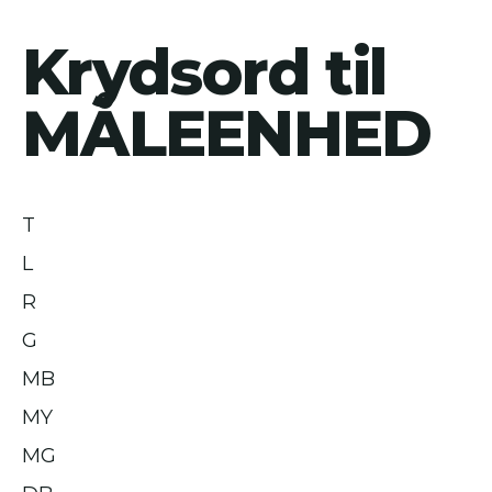
Krydsord til
MÅLEENHED
T
L
R
G
MB
MY
MG