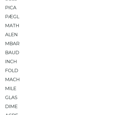
PICA
PÆGL
MATH
ALEN
MBAR
BAUD
INCH
FOLD
MACH
MILE
GLAS
DIME