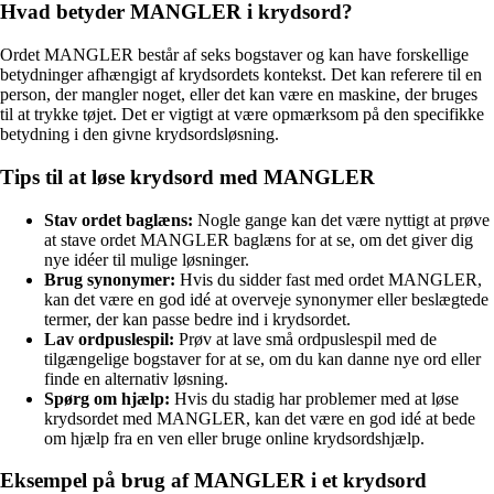
Hvad betyder MANGLER i krydsord?
Ordet MANGLER består af seks bogstaver og kan have forskellige
betydninger afhængigt af krydsordets kontekst. Det kan referere til en
person, der mangler noget, eller det kan være en maskine, der bruges
til at trykke tøjet. Det er vigtigt at være opmærksom på den specifikke
betydning i den givne krydsordsløsning.
Tips til at løse krydsord med MANGLER
Stav ordet baglæns:
Nogle gange kan det være nyttigt at prøve
at stave ordet MANGLER baglæns for at se, om det giver dig
nye idéer til mulige løsninger.
Brug synonymer:
Hvis du sidder fast med ordet MANGLER,
kan det være en god idé at overveje synonymer eller beslægtede
termer, der kan passe bedre ind i krydsordet.
Lav ordpuslespil:
Prøv at lave små ordpuslespil med de
tilgængelige bogstaver for at se, om du kan danne nye ord eller
finde en alternativ løsning.
Spørg om hjælp:
Hvis du stadig har problemer med at løse
krydsordet med MANGLER, kan det være en god idé at bede
om hjælp fra en ven eller bruge online krydsordshjælp.
Eksempel på brug af MANGLER i et krydsord