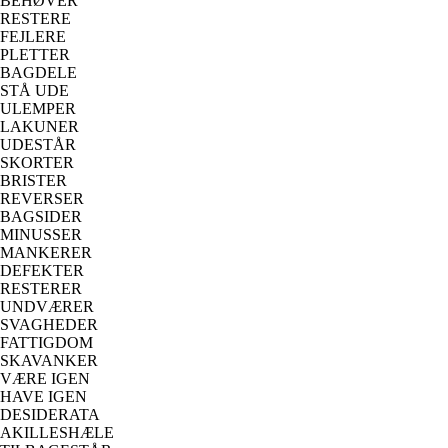
BEHØVER
RESTERE
FEJLERE
PLETTER
BAGDELE
STÅ UDE
ULEMPER
LAKUNER
UDESTÅR
SKORTER
BRISTER
REVERSER
BAGSIDER
MINUSSER
MANKERER
DEFEKTER
RESTERER
UNDVÆRER
SVAGHEDER
FATTIGDOM
SKAVANKER
VÆRE IGEN
HAVE IGEN
DESIDERATA
AKILLESHÆLE