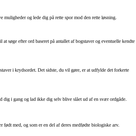
ye muligheder og lede dig på rette spor mod den rette løsning.
 at søge efter ord baseret på antallet af bogstaver og eventuelle kendte
ver i krydsordet. Det sidste, du vil gøre, er at udfylde det forkerte
d dig i gang og lad ikke dig selv blive slået ud af en svær ordgåde.
n er født med, og som er en del af deres medfødte biologiske arv.