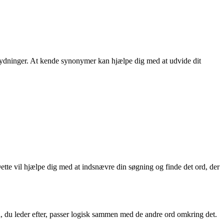
tydninger. At kende synonymer kan hjælpe dig med at udvide dit
. Dette vil hjælpe dig med at indsnævre din søgning og finde det ord, der
, du leder efter, passer logisk sammen med de andre ord omkring det.