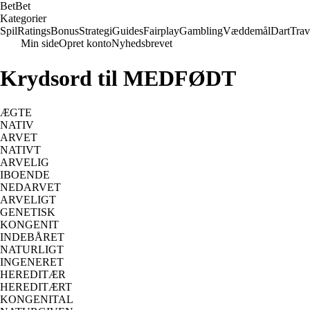
Bet
Bet
Kategorier
Spil
Ratings
Bonus
Strategi
Guides
Fairplay
Gambling
Væddemål
Dart
Trav
Min side
Opret konto
Nyhedsbrevet
Krydsord til MEDFØDT
ÆGTE
NATIV
ARVET
NATIVT
ARVELIG
IBOENDE
NEDARVET
ARVELIGT
GENETISK
KONGENIT
INDEBÅRET
NATURLIGT
INGENERET
HEREDITÆR
HEREDITÆRT
KONGENITAL