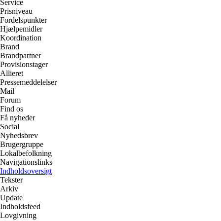
Service
Prisniveau
Fordelspunkter
Hjælpemidler
Koordination
Brand
Brandpartner
Provisionstager
Allieret
Pressemeddelelser
Mail
Forum
Find os
Få nyheder
Social
Nyhedsbrev
Brugergruppe
Lokalbefolkning
Navigationslinks
Indholdsoversigt
Tekster
Arkiv
Update
Indholdsfeed
Lovgivning