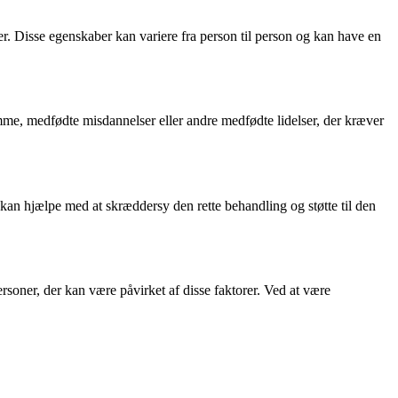
r. Disse egenskaber kan variere fra person til person og kan have en
mme, medfødte misdannelser eller andre medfødte lidelser, der kræver
 kan hjælpe med at skræddersy den rette behandling og støtte til den
rsoner, der kan være påvirket af disse faktorer. Ved at være