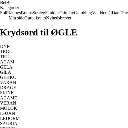
Bet
Bet
Kategorier
Spil
Ratings
Bonus
Strategi
Guides
Fairplay
Gambling
Væddemål
Dart
Trav
Min side
Opret konto
Nyhedsbrevet
Krydsord til ØGLE
DYR
TEGU
TEJU
AGAM
GELA
GILA
GEKKO
VARAN
DRAGE
SKINK
AGAME
VERAN
MOLOK
IGUAN
LEDORM
SAURIA