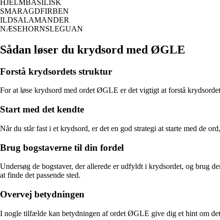
HJELMBASILISK
SMARAGDFIRBEN
ILDSALAMANDER
NÆSEHORNSLEGUAN
Sådan løser du krydsord med ØGLE
Forstå krydsordets struktur
For at løse krydsord med ordet ØGLE er det vigtigt at forstå krydsordet
Start med det kendte
Når du står fast i et krydsord, er det en god strategi at starte med de or
Brug bogstaverne til din fordel
Undersøg de bogstaver, der allerede er udfyldt i krydsordet, og brug d
at finde det passende sted.
Overvej betydningen
I nogle tilfælde kan betydningen af ordet ØGLE give dig et hint om dets