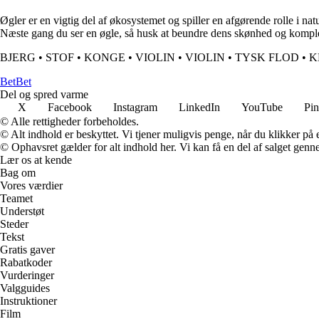
Øgler er en vigtig del af økosystemet og spiller en afgørende rolle i nat
Næste gang du ser en øgle, så husk at beundre dens skønhed og komple
BJERG
•
STOF
•
KONGE
•
VIOLIN
•
VIOLIN
•
TYSK FLOD
•
K
Bet
Bet
Del og spred varme
X
Facebook
Instagram
LinkedIn
YouTube
Pin
© Alle rettigheder forbeholdes.
© Alt indhold er beskyttet. Vi tjener muligvis penge, når du klikker på e
© Ophavsret gælder for alt indhold her. Vi kan få en del af salget genne
Lær os at kende
Bag om
Vores værdier
Teamet
Understøt
Steder
Tekst
Gratis gaver
Rabatkoder
Vurderinger
Valgguides
Instruktioner
Film