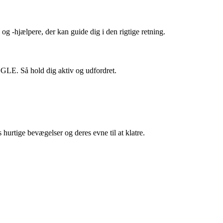
og -hjælpere, der kan guide dig i den rigtige retning.
ØGLE. Så hold dig aktiv og udfordret.
s hurtige bevægelser og deres evne til at klatre.