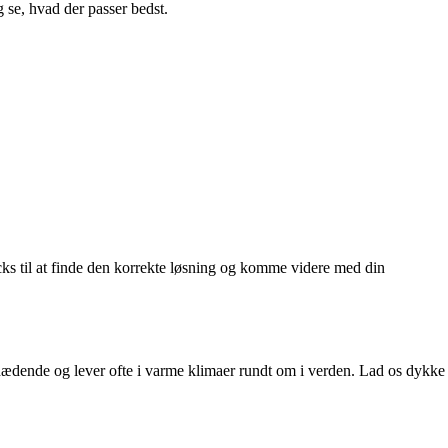
 se, hvad der passer bedst.
icks til at finde den korrekte løsning og komme videre med din
 kødædende og lever ofte i varme klimaer rundt om i verden. Lad os dykke