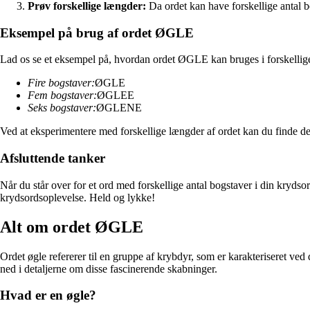
Prøv forskellige længder:
Da ordet kan have forskellige antal b
Eksempel på brug af ordet ØGLE
Lad os se et eksempel på, hvordan ordet ØGLE kan bruges i forskellig
Fire bogstaver:
ØGLE
Fem bogstaver:
ØGLEE
Seks bogstaver:
ØGLENE
Ved at eksperimentere med forskellige længder af ordet kan du finde de
Afsluttende tanker
Når du står over for et ord med forskellige antal bogstaver i din kryds
krydsordsoplevelse. Held og lykke!
Alt om ordet ØGLE
Ordet øgle refererer til en gruppe af krybdyr, som er karakteriseret ve
ned i detaljerne om disse fascinerende skabninger.
Hvad er en øgle?