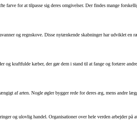
te farve for at tilpasse sig deres omgivelser. Der findes mange forskellige
vanner og regnskove. Disse nytænkende skabninger har udviklet en række
der og kraftfulde kæber, der gør dem i stand til at fange og fortære andr
hængigt af arten. Nogle øgler bygger rede for deres æg, mens andre lægg
inger og ulovlig handel. Organisationer over hele verden arbejder på at 