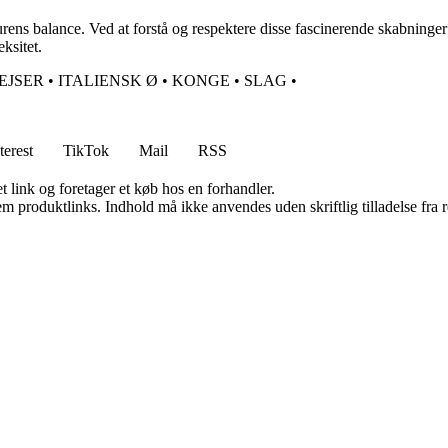
urens balance. Ved at forstå og respektere disse fascinerende skabninger 
ksitet.
EJSER
•
ITALIENSK Ø
•
KONGE
•
SLAG
•
terest
TikTok
Mail
RSS
t link og foretager et køb hos en forhandler.
m produktlinks. Indhold må ikke anvendes uden skriftlig tilladelse fra r