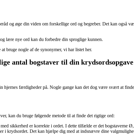
rråd og øge din viden om forskellige ord og begreber. Det kan også vær
e og lære nye ord kan du forbedre din sproglige kunnen.
at bruge nogle af de synonymer, vi har listet her.
lige antal bogstaver til din krydsordsopgave
 hjernes færdigheder på. Nogle gange kan det dog være svært at finde d
er, kan du bruge følgende metode til at finde det rigtige ord:
med sikkerhed er korrekte i ordet. I dette tilfælde er det bogstaverne Ø
r i krydsordet. Det kan hjælpe dig med at indsnævre dine valgmulighe