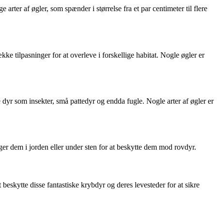
 arter af øgler, som spænder i størrelse fra et par centimeter til flere
 tilpasninger for at overleve i forskellige habitat. Nogle øgler er
e dyr som insekter, små pattedyr og endda fugle. Nogle arter af øgler er
er dem i jorden eller under sten for at beskytte dem mod rovdyr.
beskytte disse fantastiske krybdyr og deres levesteder for at sikre