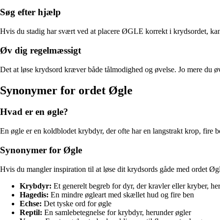
Søg efter hjælp
Hvis du stadig har svært ved at placere ØGLE korrekt i krydsordet, kan d
Øv dig regelmæssigt
Det at løse krydsord kræver både tålmodighed og øvelse. Jo mere du øve
Synonymer for ordet Øgle
Hvad er en øgle?
En øgle er en koldblodet krybdyr, der ofte har en langstrakt krop, fire be
Synonymer for Øgle
Hvis du mangler inspiration til at løse dit krydsords gåde med ordet Ø
Krybdyr:
Et generelt begreb for dyr, der kravler eller kryber, he
Hagedis:
En mindre øgleart med skællet hud og fire ben
Echse:
Det tyske ord for øgle
Reptil:
En samlebetegnelse for krybdyr, herunder øgler