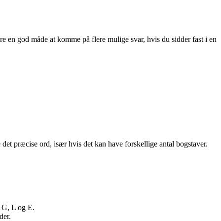
e en god måde at komme på flere mulige svar, hvis du sidder fast i en
et præcise ord, især hvis det kan have forskellige antal bogstaver.
, G, L og E.
der.