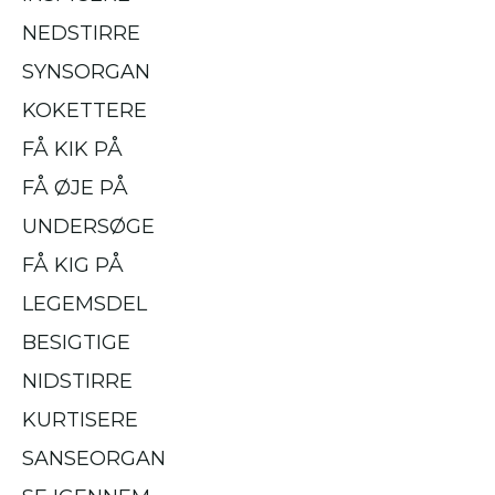
NEDSTIRRE
SYNSORGAN
KOKETTERE
FÅ KIK PÅ
FÅ ØJE PÅ
UNDERSØGE
FÅ KIG PÅ
LEGEMSDEL
BESIGTIGE
NIDSTIRRE
KURTISERE
SANSEORGAN