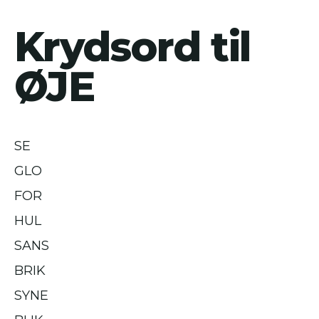
Krydsord til
ØJE
SE
GLO
FOR
HUL
SANS
BRIK
SYNE