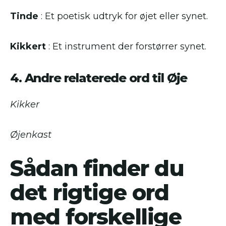
Tinde
: Et poetisk udtryk for øjet eller synet.
Kikkert
: Et instrument der forstørrer synet.
4. Andre relaterede ord til Øje
Kikker
Øjenkast
Sådan finder du
det rigtige ord
med forskellige