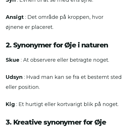
Syn
: Evnen til at se med ens øjne.
Ansigt
: Det område på kroppen, hvor
øjnene er placeret.
2. Synonymer for Øje i naturen
Skue
: At observere eller betragte noget.
Udsyn
: Hvad man kan se fra et bestemt sted
eller position.
Kig
: Et hurtigt eller kortvarigt blik på noget.
3. Kreative synonymer for Øje