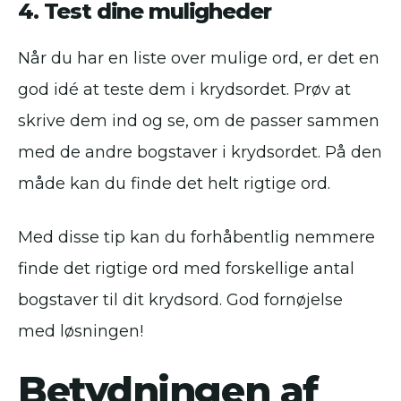
4. Test dine muligheder
Når du har en liste over mulige ord, er det en
god idé at teste dem i krydsordet. Prøv at
skrive dem ind og se, om de passer sammen
med de andre bogstaver i krydsordet. På den
måde kan du finde det helt rigtige ord.
Med disse tip kan du forhåbentlig nemmere
finde det rigtige ord med forskellige antal
bogstaver til dit krydsord. God fornøjelse
med løsningen!
Betydningen af