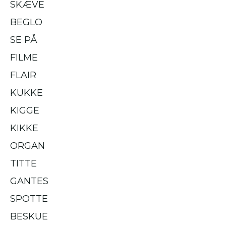
SKÆVE
BEGLO
SE PÅ
FILME
FLAIR
KUKKE
KIGGE
KIKKE
ORGAN
TITTE
GANTES
SPOTTE
BESKUE