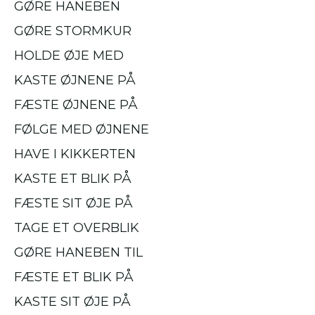
GØRE HANEBEN
GØRE STORMKUR
HOLDE ØJE MED
KASTE ØJNENE PÅ
FÆSTE ØJNENE PÅ
FØLGE MED ØJNENE
HAVE I KIKKERTEN
KASTE ET BLIK PÅ
FÆSTE SIT ØJE PÅ
TAGE ET OVERBLIK
GØRE HANEBEN TIL
FÆSTE ET BLIK PÅ
KASTE SIT ØJE PÅ