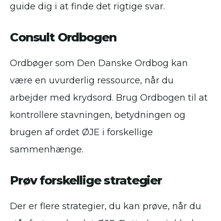
guide dig i at finde det rigtige svar.
Consult Ordbogen
Ordbøger som Den Danske Ordbog kan
være en uvurderlig ressource, når du
arbejder med krydsord. Brug Ordbogen til at
kontrollere stavningen, betydningen og
brugen af ordet ØJE i forskellige
sammenhænge.
Prøv forskellige strategier
Der er flere strategier, du kan prøve, når du