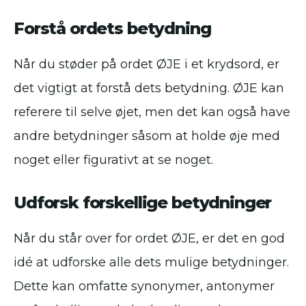
Forstå ordets betydning
Når du støder på ordet ØJE i et krydsord, er
det vigtigt at forstå dets betydning. ØJE kan
referere til selve øjet, men det kan også have
andre betydninger såsom at holde øje med
noget eller figurativt at se noget.
Udforsk forskellige betydninger
Når du står over for ordet ØJE, er det en god
idé at udforske alle dets mulige betydninger.
Dette kan omfatte synonymer, antonymer