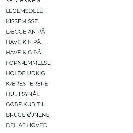
SE IGENNEM
LEGEMSDELE
KISSEMISSE
LÆGGE AN PÅ
HAVE KIK PÅ
HAVE KIG PÅ
FORNÆMMELSE
HOLDE UDKIG
KÆRESTERERE
HUL I SYNÅL
GØRE KUR TIL
BRUGE ØJNENE
DEL AF HOVED