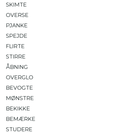
SKIMTE
OVERSE
PJANKE
SPEJDE
FLIRTE
STIRRE
ÅBNING
OVERGLO
BEVOGTE
MØNSTRE
BEKIKKE
BEMÆRKE
STUDERE