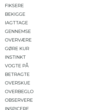
FIKSERE
BEKIGGE
IAGTTAGE
GENNEMSE
OVERVÆRE
GØRE KUR
INSTINKT
VOGTE PÅ
BETRAGTE
OVERSKUE
OVERBEGLO
OBSERVERE
INSPICERE