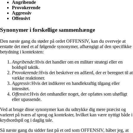
Angribende
Provokerende
Aggressiv
Offensivt
Synonymer i forskellige sammenhænge
Den næste gang du støder på ordet OFFENSIV, kan du overveje at
erstatte det med et af følgende synonymer, afhængigt af den specifikke
betydning i konteksten:
Angribende:
Hvis det handler om en militær strategi eller en
boldspil taktik.
Provokerende:
Hvis det beskriver en adfærd, der er beregnet til at
vække reaktioner.
Aggressiv:
Hvis det indikerer en handlekraftig tilgang eller
intensitet.
Offensivt:
Hvis det omhandler noget, der opfattes som uhøfligt
eller upassende.
Ved at bruge disse synonymer kan du udtrykke dig mere præcist og
varieret på tværs af sprog og kontekster, hvilket kan være nyttigt både i
krydsordspil og i daglig tale.
Så næste gang du sidder fast på et ord som OFFENSIV, håber jeg, at