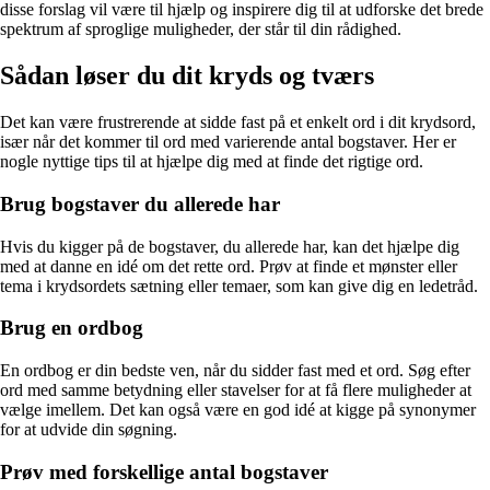
disse forslag vil være til hjælp og inspirere dig til at udforske det brede
spektrum af sproglige muligheder, der står til din rådighed.
Sådan løser du dit kryds og tværs
Det kan være frustrerende at sidde fast på et enkelt ord i dit krydsord,
især når det kommer til ord med varierende antal bogstaver. Her er
nogle nyttige tips til at hjælpe dig med at finde det rigtige ord.
Brug bogstaver du allerede har
Hvis du kigger på de bogstaver, du allerede har, kan det hjælpe dig
med at danne en idé om det rette ord. Prøv at finde et mønster eller
tema i krydsordets sætning eller temaer, som kan give dig en ledetråd.
Brug en ordbog
En ordbog er din bedste ven, når du sidder fast med et ord. Søg efter
ord med samme betydning eller stavelser for at få flere muligheder at
vælge imellem. Det kan også være en god idé at kigge på synonymer
for at udvide din søgning.
Prøv med forskellige antal bogstaver