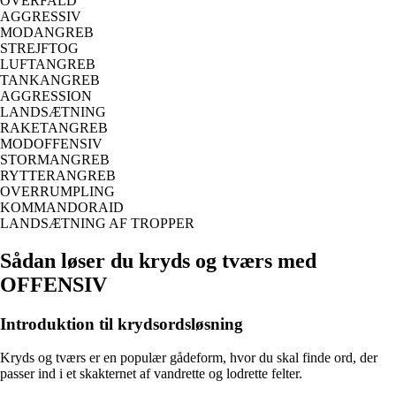
OVERFALD
AGGRESSIV
MODANGREB
STREJFTOG
LUFTANGREB
TANKANGREB
AGGRESSION
LANDSÆTNING
RAKETANGREB
MODOFFENSIV
STORMANGREB
RYTTERANGREB
OVERRUMPLING
KOMMANDORAID
LANDSÆTNING AF TROPPER
Sådan løser du kryds og tværs med
OFFENSIV
Introduktion til krydsordsløsning
Kryds og tværs er en populær gådeform, hvor du skal finde ord, der
passer ind i et skakternet af vandrette og lodrette felter.