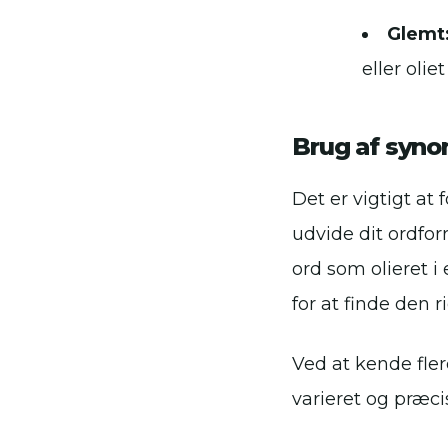
Glemt
eller olie
Brug af syn
Det er vigtigt at
udvide dit ordfo
ord som olieret 
for at finde den r
Ved at kende fle
varieret og præci