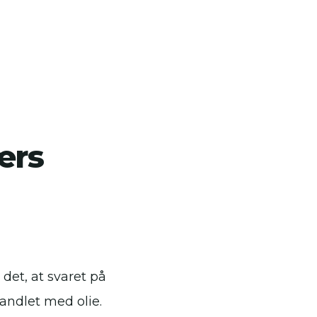
ærs
det, at svaret på
handlet med olie.