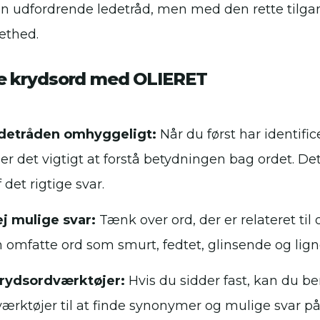
n udfordrende ledetråd, men med den rette tilga
ethed.
løse krydsord med OLIERET
detråden omhyggeligt:
Når du først har identifi
er det vigtigt at forstå betydningen bag ordet. Dett
 det rigtige svar.
j mulige svar:
Tænk over ord, der er relateret til
 omfatte ord som smurt, fedtet, glinsende og lig
rydsordværktøjer:
Hvis du sidder fast, kan du be
ærktøjer til at finde synonymer og mulige svar p