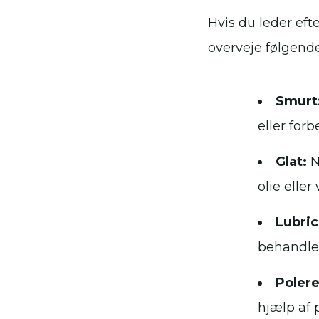
Hvis du leder efte
overveje følgend
Smurt
eller for
Glat:
N
olie eller 
Lubric
behandle
Polere
hjælp af 