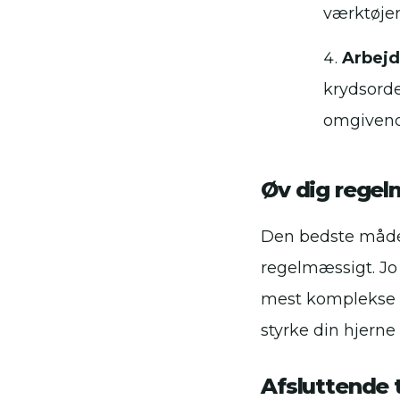
værktøjer
Arbejd
krydsorde
omgivende 
Øv dig rege
Den bedste måde 
regelmæssigt. Jo 
mest komplekse l
styrke din hjerne
Afsluttende 