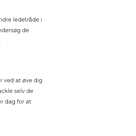
dre ledetråde i
Undersøg de
.
r ved at øve dig
ackle selv de
r dag for at