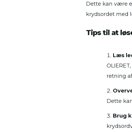
Dette kan være e
krydsordet med l
Tips til at 
Læs le
OLIERET, 
retning af
Overve
Dette kan
Brug k
krydsordv