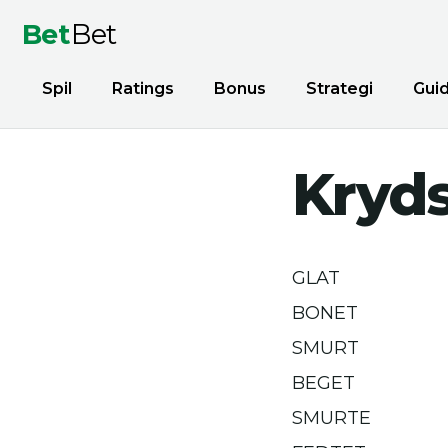
Bet
Bet
Spil
Ratings
Bonus
Strategi
Gui
Kryds
GLAT
BONET
SMURT
BEGET
SMURTE