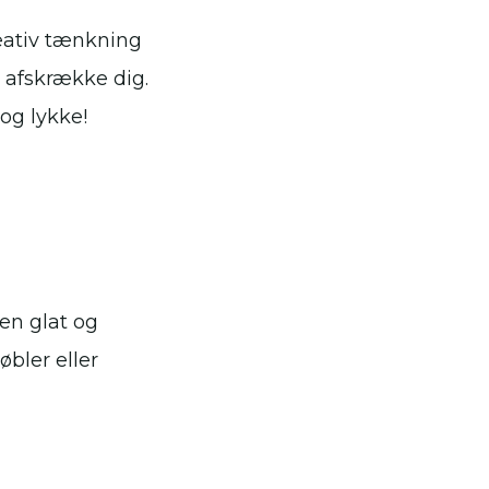
eativ tænkning
n afskrække dig.
 og lykke!
 en glat og
bler eller