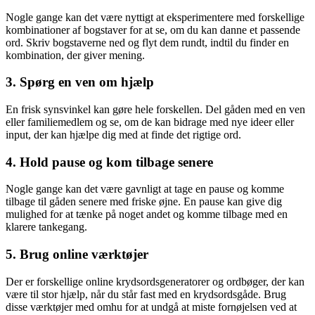
Nogle gange kan det være nyttigt at eksperimentere med forskellige
kombinationer af bogstaver for at se, om du kan danne et passende
ord. Skriv bogstaverne ned og flyt dem rundt, indtil du finder en
kombination, der giver mening.
3. Spørg en ven om hjælp
En frisk synsvinkel kan gøre hele forskellen. Del gåden med en ven
eller familiemedlem og se, om de kan bidrage med nye ideer eller
input, der kan hjælpe dig med at finde det rigtige ord.
4. Hold pause og kom tilbage senere
Nogle gange kan det være gavnligt at tage en pause og komme
tilbage til gåden senere med friske øjne. En pause kan give dig
mulighed for at tænke på noget andet og komme tilbage med en
klarere tankegang.
5. Brug online værktøjer
Der er forskellige online krydsordsgeneratorer og ordbøger, der kan
være til stor hjælp, når du står fast med en krydsordsgåde. Brug
disse værktøjer med omhu for at undgå at miste fornøjelsen ved at