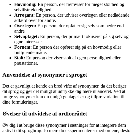
Hovmodig:
En person, der fremviser for meget stolthed og
selvtilstrækkelighed.
Arrogant:
En person, der udviser overlegen eller nedladende
adfærd over for andre.
Overlegen:
En person, der opfatter sig selv som bedre end
andre
Selvoptaget:
En person, der primært fokuserer på sig selv og
egne interesser.
Fornem:
En person der opfører sig på en hovmodig eller
fintfølende måde.
Stolt:
En person der viser stolt af egen personlighed eller
præstationer.
Anvendelse af synonymer i sproget
Det er gavnligt at kende en bred vifte af synonymer, da det beriger
dit sprog og gør det muligt at udtrykke dig mere nuanceret. Ved at
bruge synonymer kan du undgå gentagelser og tilføre variation til
dine formuleringer.
Øvelser til udvidelse af ordforrådet
Øv dig i at bruge disse synonymer i sætninger for at integrere dem
aktivt i dit sprogbrug. Jo mere du eksperimenterer med ordene, desto