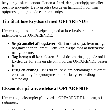
betyder typisk en person eller en adfærd, der agerer højrøstet eller
opsigtsvækkende. Det kan også betyde en handling, hvor man
opfører sig indgribende eller prætentiøst.
Tip til at løse krydsord med OPFARENDE
Her er nogle tips til at hjælpe dig med at løse krydsord, der
indeholder ordet OPFARENDE:
Se på antallet af bogstaver:
Start med at se på, hvor mange
bogstaver der er i ordet. Dette kan hjælpe med at indsnævre
mulighederne.
Tag hensyn til konteksten:
Se på de omkringliggende ord i
krydsordet for at få en idé om, hvordan OPFARENDE passer
ind.
Brug en ordbog:
Hvis du er i tvivl om betydningen af ordet
eller har brug for synonymer, kan du bruge en ordbog til at
hjælpe dig.
Eksempler på anvendelse af OPFARENDE
Her er nogle eksempler på, hvordan OPFARENDE kan bruges i
sætninger: