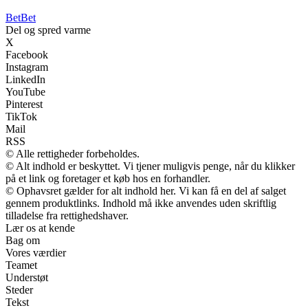
Bet
Bet
Del og spred varme
X
Facebook
Instagram
LinkedIn
YouTube
Pinterest
TikTok
Mail
RSS
© Alle rettigheder forbeholdes.
© Alt indhold er beskyttet. Vi tjener muligvis penge, når du klikker
på et link og foretager et køb hos en forhandler.
© Ophavsret gælder for alt indhold her. Vi kan få en del af salget
gennem produktlinks. Indhold må ikke anvendes uden skriftlig
tilladelse fra rettighedshaver.
Lær os at kende
Bag om
Vores værdier
Teamet
Understøt
Steder
Tekst