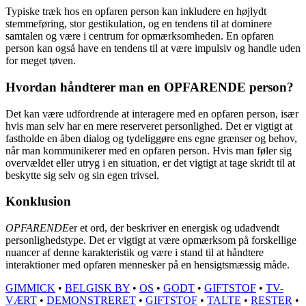
Typiske træk hos en opfaren person kan inkludere en højlydt
stemmeføring, stor gestikulation, og en tendens til at dominere
samtalen og være i centrum for opmærksomheden. En opfaren
person kan også have en tendens til at være impulsiv og handle uden
for meget tøven.
Hvordan håndterer man en OPFARENDE person?
Det kan være udfordrende at interagere med en opfaren person, især
hvis man selv har en mere reserveret personlighed. Det er vigtigt at
fastholde en åben dialog og tydeliggøre ens egne grænser og behov,
når man kommunikerer med en opfaren person. Hvis man føler sig
overvældet eller utryg i en situation, er det vigtigt at tage skridt til at
beskytte sig selv og sin egen trivsel.
Konklusion
OPFARENDE
er et ord, der beskriver en energisk og udadvendt
personlighedstype. Det er vigtigt at være opmærksom på forskellige
nuancer af denne karakteristik og være i stand til at håndtere
interaktioner med opfaren mennesker på en hensigtsmæssig måde.
GIMMICK
•
BELGISK BY
•
OS
•
GODT
•
GIFTSTOF
•
TV-
VÆRT
•
DEMONSTRERET
•
GIFTSTOF
•
TALTE
•
RESTER
•