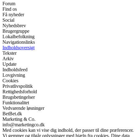
Forum
Find os
Få nyheder
Social
Nyhedsbrev
Brugergruppe
Lokalbefolkning
Navigationslinks
Indholdsoversigt
Tekster
Arkiv
Update
Indholdsfeed
Lovgivning
Cookies
Privatlivspolitik
Rettighedsforhold
Brugsbetingelser
Funktionalitet
Vedvarende løsninger
BetBet.dk
Marketing & Co.
info@marketingco.dk
Med cookies kan vi vise dig indhold, der passer til dine præferencer.
Vi gemmer og tilgår oplysninger med hjælp fra cookies. Dine data