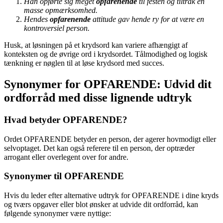
Han opførte sig meget
opfarenende
til festen og tiltrak en
masse opmærksomhed.
Hendes
opfarenende
attitude gav hende ry for at være en
kontroversiel person.
Husk, at løsningen på et krydsord kan variere afhængigt af
konteksten og de øvrige ord i krydsordet. Tålmodighed og logisk
tænkning er nøglen til at løse krydsord med succes.
Synonymer for OPFARENDE: Udvid dit
ordforråd med disse lignende udtryk
Hvad betyder OPFARENDE?
Ordet OPFARENDE betyder en person, der agerer hovmodigt eller
selvoptaget. Det kan også referere til en person, der optræder
arrogant eller overlegent over for andre.
Synonymer til OPFARENDE
Hvis du leder efter alternative udtryk for OPFARENDE i dine kryds
og tværs opgaver eller blot ønsker at udvide dit ordforråd, kan
følgende synonymer være nyttige: