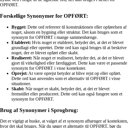
OPFØRT.
Forskellige Synonymer for OPFØRT:
Bygget:
Dette ord refererer til konstruktionen eller opførelsen af
noget, såsom en bygning eller struktur. Det kan bruges som et
synonym for OPFØRT i mange sammenhænge.
Etableret:
Hvis noget er etableret, betyder det, at det er blevet
grundlagt eller oprettet. Dette ord kan også bruges til at beskrive
noget, der er blevet opført eller skabt.
Realiseret:
Når noget er realiseret, betyder det, at det er blevet
gjort til virkelighed eller færdiggjort. Dette kan være et passende
synonym for OPFØRT i visse kontekster.
Oprejst:
At være oprejst betyder at blive rejst op eller opført.
Dette ord kan anvendes som et alternativ til OPFØRT i visse
situationer.
Skabt:
Når noget er skabt, betyder det, at det er blevet
fremstillet eller produceret. Dette ord kan også fungere som et
synonym for OPFØRT.
Brug af Synonymer i Sprogbrug:
Det er vigtigt at huske, at valget af et synonym afhænger af konteksten,
hvor det skal bruges. Når du søger et alternativ til OPFØRT, bør du