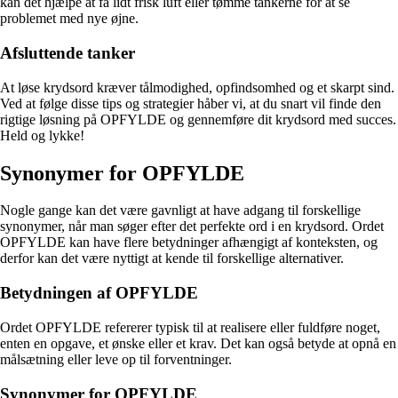
kan det hjælpe at få lidt frisk luft eller tømme tankerne for at se
problemet med nye øjne.
Afsluttende tanker
At løse krydsord kræver tålmodighed, opfindsomhed og et skarpt sind.
Ved at følge disse tips og strategier håber vi, at du snart vil finde den
rigtige løsning på OPFYLDE og gennemføre dit krydsord med succes.
Held og lykke!
Synonymer for OPFYLDE
Nogle gange kan det være gavnligt at have adgang til forskellige
synonymer, når man søger efter det perfekte ord i en krydsord. Ordet
OPFYLDE kan have flere betydninger afhængigt af konteksten, og
derfor kan det være nyttigt at kende til forskellige alternativer.
Betydningen af OPFYLDE
Ordet OPFYLDE refererer typisk til at realisere eller fuldføre noget,
enten en opgave, et ønske eller et krav. Det kan også betyde at opnå en
målsætning eller leve op til forventninger.
Synonymer for OPFYLDE