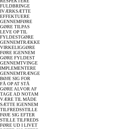
RESPEKTERE
FULDBRINGE
IVÆRKSÆTTE
EFFEKTUERE
GENNEMFØRE
GØRE TILPAS
LEVE OP TIL
FYLDESTGØRE
GENNEMTRÆKKE
VIRKELIGGØRE
FØRE IGENNEM
GØRE FYLDEST
GENNEMTVINGE
IMPLEMENTERE
GENNEMTRÆNGE
BØJE SIG FOR
FÅ OP AT STÅ
GØRE ALVOR AF
TAGE AD NOTAM
VÆRE TIL MÅDE
SÆTTE IGENNEM
TILFREDSSTILLE
FØJE SIG EFTER
STILLE TILFREDS
FØRE UD I LIVET