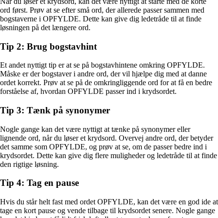
Når du løser et krydsord, kan det være nyttigt at starte med de korte
ord først. Prøv at se efter små ord, der allerede passer sammen med
bogstaverne i OPFYLDE. Dette kan give dig ledetråde til at finde
løsningen på det længere ord.
Tip 2: Brug bogstavhint
Et andet nyttigt tip er at se på bogstavhintene omkring OPFYLDE.
Måske er der bogstaver i andre ord, der vil hjælpe dig med at danne
ordet korrekt. Prøv at se på de omkringliggende ord for at få en bedre
forståelse af, hvordan OPFYLDE passer ind i krydsordet.
Tip 3: Tænk på synonymer
Nogle gange kan det være nyttigt at tænke på synonymer eller
lignende ord, når du løser et krydsord. Overvej andre ord, der betyder
det samme som OPFYLDE, og prøv at se, om de passer bedre ind i
krydsordet. Dette kan give dig flere muligheder og ledetråde til at finde
den rigtige løsning.
Tip 4: Tag en pause
Hvis du står helt fast med ordet OPFYLDE, kan det være en god ide at
tage en kort pause og vende tilbage til krydsordet senere. Nogle gange