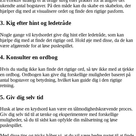
En effektiv strategi er at bruge streg eller prikker for at angive det
ukendte antal bogstaver. På den måde kan du skabe en skabelon, der
hjælper dig med at visualisere ordet og finde den rigtige pasform.
3. Kig efter hint og ledetråde
Nogle gange vil krydsordet give dig hint eller ledetråde, som kan
hjælpe dig med at finde det rigtige ord. Hold øje med disse, da de kan
være afgørende for at løse puslespillet.
4. Konsulter en ordbog
Hvis du stadig ikke kan finde det rigtige ord, så tøv ikke med at tjekke
en ordbog. Ordbogen kan give dig forskellige muligheder baseret på
antal bogstaver og betydning, hvilket kan guide dig i den rigtige
retning.
5. Giv dig selv tid
Husk at løse en krydsord kan være en tålmodighedskrævende proces.
Giv dig selv tid til at tænke og eksperimentere med forskellige
muligheder, så du til sidst kan opfylde din målsætning og løse
puslespillet.
Med disse tips og tricks håber vi, at du vil være bedre rustet til at finde