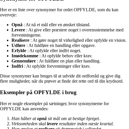
Her er en liste over synonymer for ordet OPFYLDE, som du kan
overveje:
Opnå
: At nå et mål eller en ønsket tilstand.
Levere
: At give eller præstere noget i overensstemmelse med
forventningerne.
Realisere
: At gøre noget til virkelighed eller opfylde en vision.
Udføre
: At fuldføre en handling eller opgave.
Erfylde
: At opfylde eller indfri noget.
Imødekomme
: At opfylde behov eller krav.
Gennemføre
: At fuldføre en plan eller handling.
Indfri
: At opfylde forventninger eller krav.
Disse synonymer kan bruges til at udvide dit ordforråd og give dig
flere muligheder, når du prøver at finde det rette ord til din krydsord.
Eksempler på OPFYLDE i brug
Her er nogle eksempler på sætninger, hvor synonymerne for
OPFYLDE kan anvendes:
Han håber at
opnå
sit mål om at bestige bjerget.
Virksomheden skal
levere
resultater inden næste kvartal.
Hun ønsker at
realisere
sit drømmejob i udlandet.