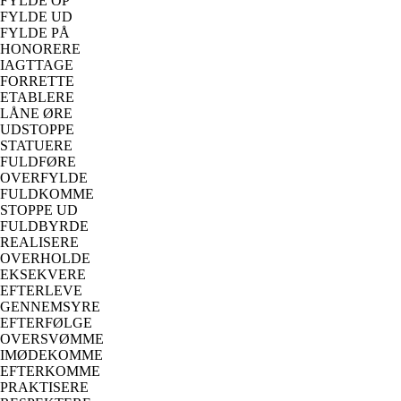
FYLDE OP
FYLDE UD
FYLDE PÅ
HONORERE
IAGTTAGE
FORRETTE
ETABLERE
LÅNE ØRE
UDSTOPPE
STATUERE
FULDFØRE
OVERFYLDE
FULDKOMME
STOPPE UD
FULDBYRDE
REALISERE
OVERHOLDE
EKSEKVERE
EFTERLEVE
GENNEMSYRE
EFTERFØLGE
OVERSVØMME
IMØDEKOMME
EFTERKOMME
PRAKTISERE