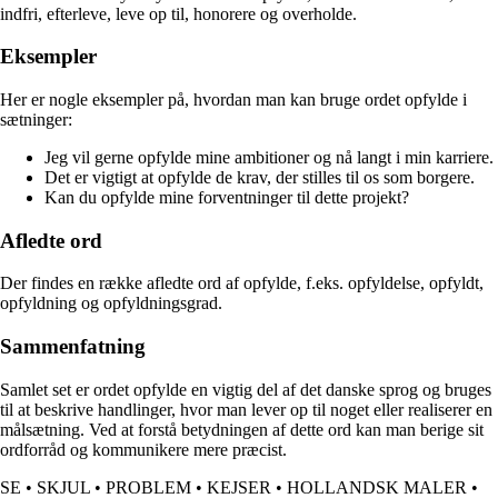
indfri, efterleve, leve op til, honorere og overholde.
Eksempler
Her er nogle eksempler på, hvordan man kan bruge ordet opfylde i
sætninger:
Jeg vil gerne opfylde mine ambitioner og nå langt i min karriere.
Det er vigtigt at opfylde de krav, der stilles til os som borgere.
Kan du opfylde mine forventninger til dette projekt?
Afledte ord
Der findes en række afledte ord af opfylde, f.eks. opfyldelse, opfyldt,
opfyldning og opfyldningsgrad.
Sammenfatning
Samlet set er ordet opfylde en vigtig del af det danske sprog og bruges
til at beskrive handlinger, hvor man lever op til noget eller realiserer en
målsætning. Ved at forstå betydningen af dette ord kan man berige sit
ordforråd og kommunikere mere præcist.
SE
•
SKJUL
•
PROBLEM
•
KEJSER
•
HOLLANDSK MALER
•