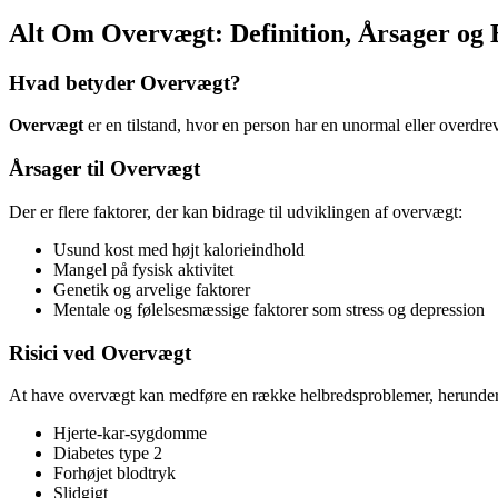
Alt Om Overvægt: Definition, Årsager og 
Hvad betyder Overvægt?
Overvægt
er en tilstand, hvor en person har en unormal eller overdr
Årsager til Overvægt
Der er flere faktorer, der kan bidrage til udviklingen af overvægt:
Usund kost med højt kalorieindhold
Mangel på fysisk aktivitet
Genetik og arvelige faktorer
Mentale og følelsesmæssige faktorer som stress og depression
Risici ved Overvægt
At have overvægt kan medføre en række helbredsproblemer, herunder
Hjerte-kar-sygdomme
Diabetes type 2
Forhøjet blodtryk
Slidgigt