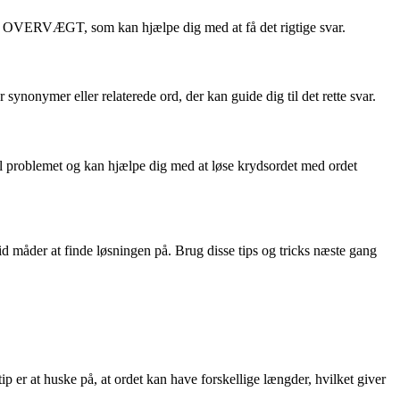
ordet OVERVÆGT, som kan hjælpe dig med at få det rigtige svar.
nonymer eller relaterede ord, der kan guide dig til det rette svar.
til problemet og kan hjælpe dig med at løse krydsordet med ordet
 måder at finde løsningen på. Brug disse tips og tricks næste gang
ip er at huske på, at ordet kan have forskellige længder, hvilket giver