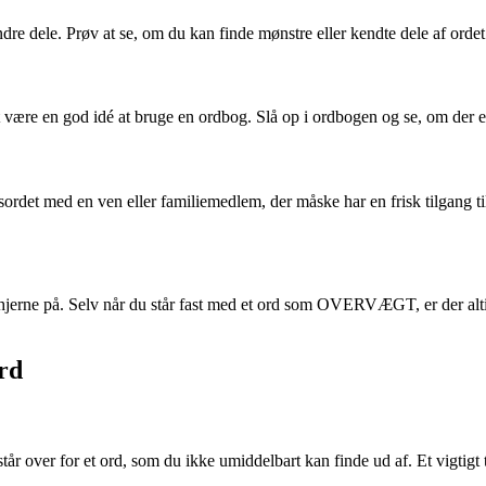
mindre dele. Prøv at se, om du kan finde mønstre eller kendte dele af 
e en god idé at bruge en ordbog. Slå op i ordbogen og se, om der er sy
dsordet med en ven eller familiemedlem, der måske har en frisk tilgang 
jerne på. Selv når du står fast med et ord som OVERVÆGT, er der altid
ord
r over for et ord, som du ikke umiddelbart kan finde ud af. Et vigtigt t