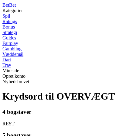
Bet
Bet
Kategorier
Spil
Ratings
Bonus
Strategi
Guides
Fairplay
Gambling
Væddemål
Dart
Trav
Min side
Opret konto
Nyhedsbrevet
Krydsord til OVERVÆGT
4 bogstaver
REST
5 bogstaver