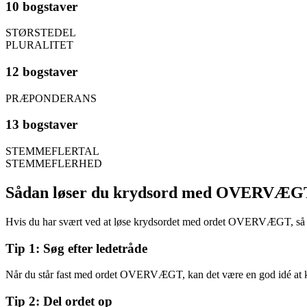
10 bogstaver
STØRSTEDEL
PLURALITET
12 bogstaver
PRÆPONDERANS
13 bogstaver
STEMMEFLERTAL
STEMMEFLERHED
Sådan løser du krydsord med OVERVÆG
Hvis du har svært ved at løse krydsordet med ordet OVERVÆGT, så for
Tip 1: Søg efter ledetråde
Når du står fast med ordet OVERVÆGT, kan det være en god idé at k
Tip 2: Del ordet op