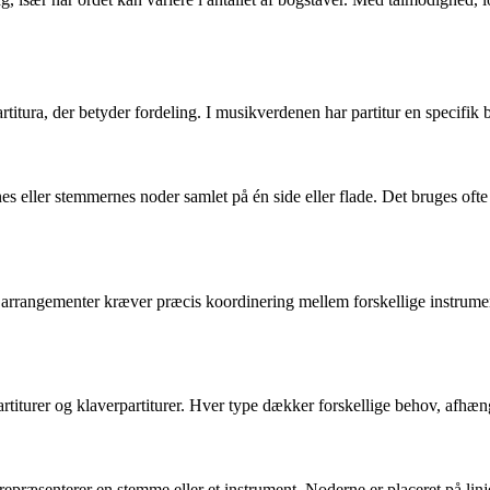
artitura, der betyder fordeling. I musikverdenen har partitur en specifik 
nes eller stemmernes noder samlet på én side eller flade. Det bruges ofte a
 arrangementer kræver præcis koordinering mellem forskellige instrumen
epartiturer og klaverpartiturer. Hver type dækker forskellige behov, afhæ
m repræsenterer en stemme eller et instrument. Noderne er placeret på l