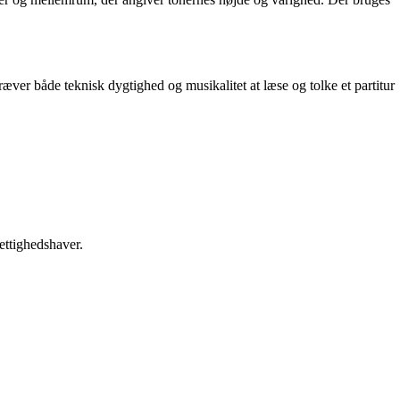
ræver både teknisk dygtighed og musikalitet at læse og tolke et partitur
ettighedshaver.