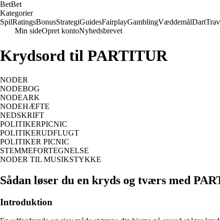
Bet
Bet
Kategorier
Spil
Ratings
Bonus
Strategi
Guides
Fairplay
Gambling
Væddemål
Dart
Trav
Min side
Opret konto
Nyhedsbrevet
Krydsord til PARTITUR
NODER
NODEBOG
NODEARK
NODEHÆFTE
NEDSKRIFT
POLITIKERPICNIC
POLITIKERUDFLUGT
POLITIKER PICNIC
STEMMEFORTEGNELSE
NODER TIL MUSIKSTYKKE
Sådan løser du en kryds og tværs med PA
Introduktion