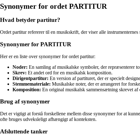
Synonymer for ordet PARTITUR
Hvad betyder partitur?
Ordet partitur refererer til en musikskrift, der viser alle instrumenterne
Synonymer for PARTITUR
Her er en liste over synonymer for ordet partitur:
Noder:
En samling af musikalske symboler, der repræsenterer to
Skrev:
Et andet ord for en musikalsk komposition.
Dirigentpartitur:
En version af partituret, der er specielt designet 
Stemmemateriale:
Musikalske noter, der er arrangeret for forske
Komposition:
En original musikalsk sammensætning skrevet af 
Brug af synonymer
Det er vigtigt at forstå forskellene mellem disse synonymer for at kunn
ofte bruges udveksleligt afhængigt af konteksten.
Afsluttende tanker