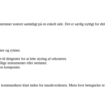
s stemmer noteret samtidigt på en enkelt side. Det er særlig nyttigt for di
ner og rytmer.
til dirigenter for at lette styring af orkesteret.
llige instrumenter eller stemmer.
en komponist.
e kommunikere klart inden for musikverdenen. Mens hver betegnelse refer