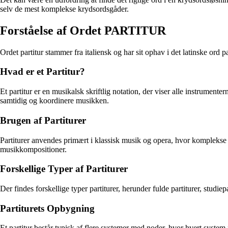
selv de mest komplekse krydsordsgåder.
Forståelse af Ordet PARTITUR
Ordet partitur stammer fra italiensk og har sit ophav i det latinske ord p
Hvad er et Partitur?
Et partitur er en musikalsk skriftlig notation, der viser alle instrumenter
samtidig og koordinere musikken.
Brugen af Partiturer
Partiturer anvendes primært i klassisk musik og opera, hvor komplekse
musikkompositioner.
Forskellige Typer af Partiturer
Der findes forskellige typer partiturer, herunder fulde partiturer, studi
Partiturets Opbygning
Et partitur består typisk af flere systemer med noder, hvor hvert syste