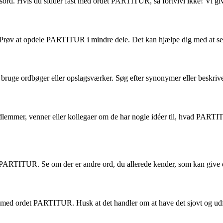
rd. Hvis du sidder fast med ordet PARTITUR, så fortvivl ikke! Vi giver d
t. Prøv at opdele PARTITUR i mindre dele. Det kan hjælpe dig med at s
t bruge ordbøger eller opslagsværker. Søg efter synonymer eller beskrive
emedlemmer, venner eller kollegaer om de har nogle idéer til, hvad PAR
ARTITUR. Se om der er andre ord, du allerede kender, som kan give dig l
et med ordet PARTITUR. Husk at det handler om at have det sjovt og udfor