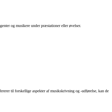
rigenter og musikere under præstationer eller øvelser.
erer til forskellige aspekter af musikskrivning og -udførelse, kan de