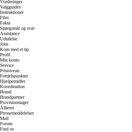
Vurderinger
Valgguides
Instruktioner
Film
Fakta
Spørgsmål og svar
Assistance
Udtalelse
Jobs
Kom med et tip
Profil
Min konto
Service
Prisniveau
Fordelspunkter
Hjælpemidler
Koordination
Brand
Brandpartner
Provisionstager
Allieret
Pressemeddelelser
Mail
Forum
Find os