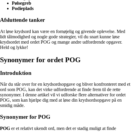
Pølsegreb
Podieplads
Afsluttende tanker
At løse krydsord kan være en fornøjelig og givende oplevelse. Med
lidt tålmodighed og nogle gode strategier, vil du snart kunne løse
krydsordet med ordet POG og mange andre udfordrende opgaver.
Held og lykke!
Synonymer for ordet POG
Introduktion
Når du står over for en krydsordsopgave og bliver konfronteret med et
ord som POG, kan det virke udfordrende at finde frem til de rette
synonymer. I denne artikel vil vi udforske flere alternativer for ordet
POG, som kan hjælpe dig med at løse din krydsordsopgave på en
smidig måde.
Synonymer for POG
POG
er et relativt ukendt ord, men det er stadig muligt at finde