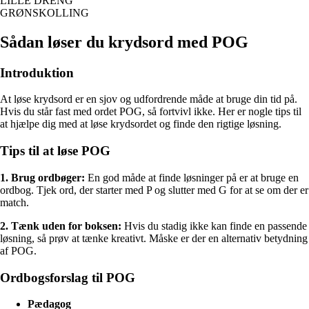
LILLE DRENG
GRØNSKOLLING
Sådan løser du krydsord med POG
Introduktion
At løse krydsord er en sjov og udfordrende måde at bruge din tid på.
Hvis du står fast med ordet POG, så fortvivl ikke. Her er nogle tips til
at hjælpe dig med at løse krydsordet og finde den rigtige løsning.
Tips til at løse POG
1. Brug ordbøger:
En god måde at finde løsninger på er at bruge en
ordbog. Tjek ord, der starter med P og slutter med G for at se om der er
match.
2. Tænk uden for boksen:
Hvis du stadig ikke kan finde en passende
løsning, så prøv at tænke kreativt. Måske er der en alternativ betydning
af POG.
Ordbogsforslag til POG
Pædagog