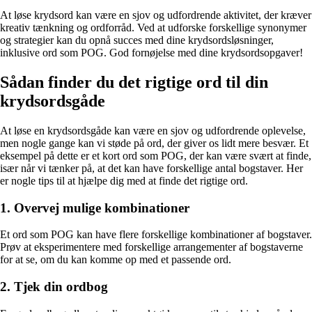
At løse krydsord kan være en sjov og udfordrende aktivitet, der kræver
kreativ tænkning og ordforråd. Ved at udforske forskellige synonymer
og strategier kan du opnå succes med dine krydsordsløsninger,
inklusive ord som POG. God fornøjelse med dine krydsordsopgaver!
Sådan finder du det rigtige ord til din
krydsordsgåde
At løse en krydsordsgåde kan være en sjov og udfordrende oplevelse,
men nogle gange kan vi støde på ord, der giver os lidt mere besvær. Et
eksempel på dette er et kort ord som POG, der kan være svært at finde,
især når vi tænker på, at det kan have forskellige antal bogstaver. Her
er nogle tips til at hjælpe dig med at finde det rigtige ord.
1. Overvej mulige kombinationer
Et ord som POG kan have flere forskellige kombinationer af bogstaver.
Prøv at eksperimentere med forskellige arrangementer af bogstaverne
for at se, om du kan komme op med et passende ord.
2. Tjek din ordbog