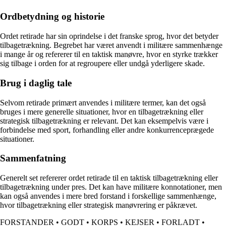
Ordbetydning og historie
Ordet retirade har sin oprindelse i det franske sprog, hvor det betyder
tilbagetrækning. Begrebet har været anvendt i militære sammenhænge
i mange år og refererer til en taktisk manøvre, hvor en styrke trækker
sig tilbage i orden for at regroupere eller undgå yderligere skade.
Brug i daglig tale
Selvom retirade primært anvendes i militære termer, kan det også
bruges i mere generelle situationer, hvor en tilbagetrækning eller
strategisk tilbagetrækning er relevant. Det kan eksempelvis være i
forbindelse med sport, forhandling eller andre konkurrenceprægede
situationer.
Sammenfatning
Generelt set refererer ordet retirade til en taktisk tilbagetrækning eller
tilbagetrækning under pres. Det kan have militære konnotationer, men
kan også anvendes i mere bred forstand i forskellige sammenhænge,
hvor tilbagetrækning eller strategisk manøvrering er påkrævet.
FORSTANDER
•
GODT
•
KORPS
•
KEJSER
•
FORLADT
•