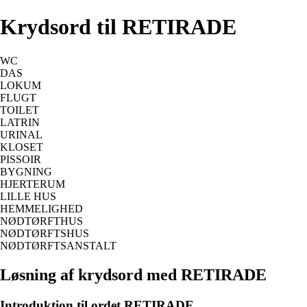
Krydsord til RETIRADE
WC
DAS
LOKUM
FLUGT
TOILET
LATRIN
URINAL
KLOSET
PISSOIR
BYGNING
HJERTERUM
LILLE HUS
HEMMELIGHED
NØDTØRFTHUS
NØDTØRFTSHUS
NØDTØRFTSANSTALT
Løsning af krydsord med RETIRADE
Introduktion til ordet RETIRADE