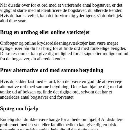
Når du står over for et ord med et varierende antal bogstaver, er det
vigtigt at starte med at identificere de bogstaver, du allerede kender.
Hvis du har stavefejl, kan det forvirre dig yderligere, så dobbelttjek
altid dine svar.
Brug en ordbog eller online værktøjer
Ordbøger og online krydsordsløsningsværktøjer kan være meget
nyttige, især når du har brug for at finde ord med forskellige længder.
Disse ressourcer kan give dig mulighed for at søge efter mulige ord ud
fra de bogstaver, du allerede kender.
Prøv alternative ord med samme betydning
Hvis du sidder fast med et ord, kan det være en god idé at overveje
alternative ord med samme betydning. Dette kan hjælpe dig med at
tænke ud af boksen og finde det rigtige ord, selvom det har et
anderledes antal bogstaver end forventet.
Spørg om hjælp
Endelig skal du ikke være bange for at bede om hjælp! At diskutere
problemet med en ven eller familiemedlem kan give dig en frisk
perspektiv og måske endda lede dig til det rigtige svar.