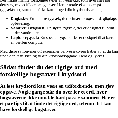
Der findes mange forskellige typer af rygsække, som hver især har
deres egne specifikke betegnelser. Her er nogle eksempler på
rygsæktyper, som du måske kan bruge i din krydsordsløsning:
Dagtaske:
En mindre rygsæk, der primært bruges til dagligdags
opbevaring.
Vandretursrygsæk:
En større rygsæk, der er designet til brug
under vandreture.
Laptop rygsæk:
En speciel rygsæk, der er designet til at bære
en bærbar computer.
Med disse synonymer og eksempler på rygsæktyper håber vi, at du kan
finde den rette løsning til din krydsordsopgave. Held og lykke!
Sådan finder du det rigtige ord med
forskellige bogstaver i krydsord
At løse krydsord kan være en udfordrende, men sjov
opgave. Nogle gange står du over for et ord, hvor
bogstaverne ikke umiddelbart passer sammen. Her er
et par tips til at finde det rigtige ord, selvom det kan
have forskellige bogstaver.