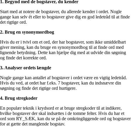
1. Begynd med de bogstaver, du kender
Start med at notere de bogstaver, du allerede kender i ordet. Nogle
gange kan selv ét eller to bogstaver give dig en god ledetråd til at finde
det rigtige ord.
2. Brug en synonymordbog
Hvis du er i tvivl om et ord, der har bogstaver, som ikke umiddelbart
giver mening, kan du bruge en synonymordbog til at finde ord med
lignende betydning. Dette kan hjælpe dig med at udvide din søgning
og finde det korrekte ord.
3. Analyser ordets længde
Nogle gange kan antallet af bogstaver i ordet være en vigtig ledetråd.
Hvis du ved, at ordet har f.eks. 7 bogstaver, kan du indsnævre din
søgning og finde det rigtige ord hurtigere.
4. Brug stregkoder
En populær teknik i krydsord er at bruge stregkoder til at indikere,
hvilke bogstaver der skal indsættes i de tomme felter. Hvis du har et
ord som RY_SÆK, kan du se på de omkringliggende ord og bogstaver
for at gætte det manglende bogstav.