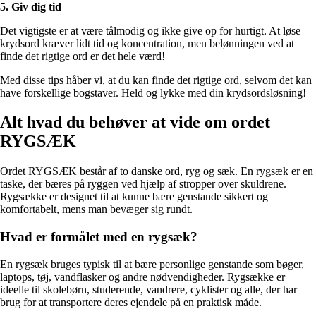
5. Giv dig tid
Det vigtigste er at være tålmodig og ikke give op for hurtigt. At løse
krydsord kræver lidt tid og koncentration, men belønningen ved at
finde det rigtige ord er det hele værd!
Med disse tips håber vi, at du kan finde det rigtige ord, selvom det kan
have forskellige bogstaver. Held og lykke med din krydsordsløsning!
Alt hvad du behøver at vide om ordet
RYGSÆK
Ordet RYGSÆK består af to danske ord, ryg og sæk. En rygsæk er en
taske, der bæres på ryggen ved hjælp af stropper over skuldrene.
Rygsække er designet til at kunne bære genstande sikkert og
komfortabelt, mens man bevæger sig rundt.
Hvad er formålet med en rygsæk?
En rygsæk bruges typisk til at bære personlige genstande som bøger,
laptops, tøj, vandflasker og andre nødvendigheder. Rygsække er
ideelle til skolebørn, studerende, vandrere, cyklister og alle, der har
brug for at transportere deres ejendele på en praktisk måde.