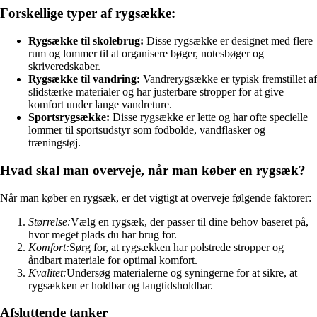
Forskellige typer af rygsække:
Rygsække til skolebrug:
Disse rygsække er designet med flere
rum og lommer til at organisere bøger, notesbøger og
skriveredskaber.
Rygsække til vandring:
Vandrerygsække er typisk fremstillet af
slidstærke materialer og har justerbare stropper for at give
komfort under lange vandreture.
Sportsrygsække:
Disse rygsække er lette og har ofte specielle
lommer til sportsudstyr som fodbolde, vandflasker og
træningstøj.
Hvad skal man overveje, når man køber en rygsæk?
Når man køber en rygsæk, er det vigtigt at overveje følgende faktorer:
Størrelse:
Vælg en rygsæk, der passer til dine behov baseret på,
hvor meget plads du har brug for.
Komfort:
Sørg for, at rygsækken har polstrede stropper og
åndbart materiale for optimal komfort.
Kvalitet:
Undersøg materialerne og syningerne for at sikre, at
rygsækken er holdbar og langtidsholdbar.
Afsluttende tanker