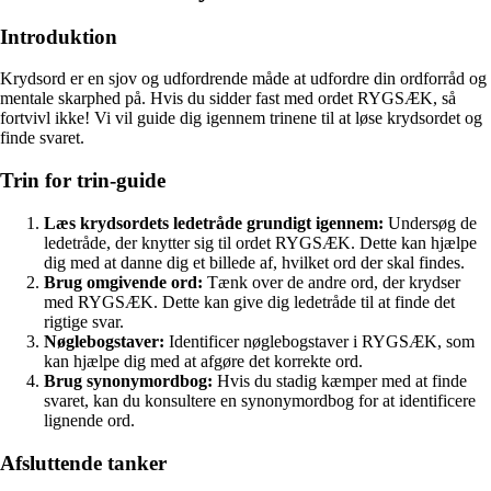
Introduktion
Krydsord er en sjov og udfordrende måde at udfordre din ordforråd og
mentale skarphed på. Hvis du sidder fast med ordet RYGSÆK, så
fortvivl ikke! Vi vil guide dig igennem trinene til at løse krydsordet og
finde svaret.
Trin for trin-guide
Læs krydsordets ledetråde grundigt igennem:
Undersøg de
ledetråde, der knytter sig til ordet RYGSÆK. Dette kan hjælpe
dig med at danne dig et billede af, hvilket ord der skal findes.
Brug omgivende ord:
Tænk over de andre ord, der krydser
med RYGSÆK. Dette kan give dig ledetråde til at finde det
rigtige svar.
Nøglebogstaver:
Identificer nøglebogstaver i RYGSÆK, som
kan hjælpe dig med at afgøre det korrekte ord.
Brug synonymordbog:
Hvis du stadig kæmper med at finde
svaret, kan du konsultere en synonymordbog for at identificere
lignende ord.
Afsluttende tanker