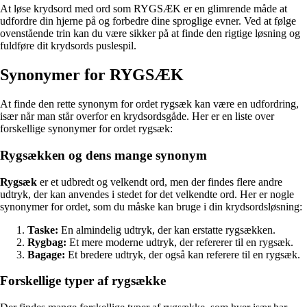
At løse krydsord med ord som RYGSÆK er en glimrende måde at
udfordre din hjerne på og forbedre dine sproglige evner. Ved at følge
ovenstående trin kan du være sikker på at finde den rigtige løsning og
fuldføre dit krydsords puslespil.
Synonymer for RYGSÆK
At finde den rette synonym for ordet rygsæk kan være en udfordring,
især når man står overfor en krydsordsgåde. Her er en liste over
forskellige synonymer for ordet rygsæk:
Rygsækken og dens mange synonym
Rygsæk
er et udbredt og velkendt ord, men der findes flere andre
udtryk, der kan anvendes i stedet for det velkendte ord. Her er nogle
synonymer for ordet, som du måske kan bruge i din krydsordsløsning:
Taske:
En almindelig udtryk, der kan erstatte rygsækken.
Rygbag:
Et mere moderne udtryk, der refererer til en rygsæk.
Bagage:
Et bredere udtryk, der også kan referere til en rygsæk.
Forskellige typer af rygsække