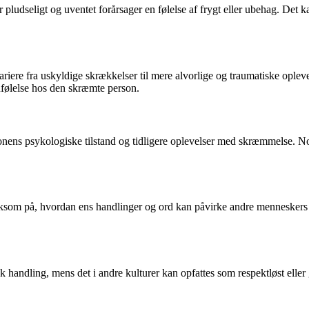
seligt og uventet forårsager en følelse af frygt eller ubehag. Det kan
riere fra uskyldige skrækkelser til mere alvorlige og traumatiske ople
nfølelse hos den skræmte person.
onens psykologiske tilstand og tidligere oplevelser med skræmmelse. No
rksom på, hvordan ens handlinger og ord kan påvirke andre menneskers fø
k handling, mens det i andre kulturer kan opfattes som respektløst ell