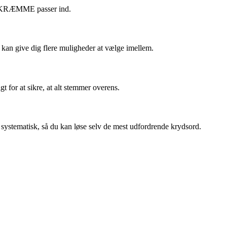
vor SKRÆMME passer ind.
kan give dig flere muligheder at vælge imellem.
for at sikre, at alt stemmer overens.
 systematisk, så du kan løse selv de mest udfordrende krydsord.