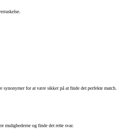
erraskelse.
re synonymer for at være sikker på at finde det perfekte match.
re mulighederne og finde det rette svar.