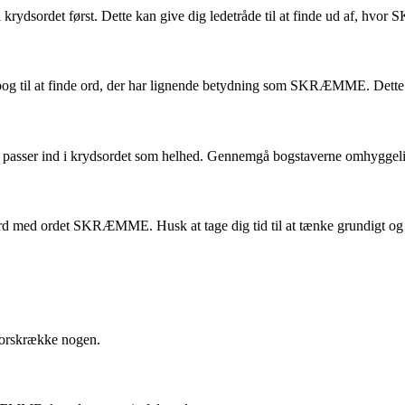
i krydsordet først. Dette kan give dig ledetråde til at finde ud af, h
bog til at finde ord, der har lignende betydning som SKRÆMME. Dette 
 passer ind i krydsordet som helhed. Gennemgå bogstaverne omhyggeligt 
dsord med ordet SKRÆMME. Husk at tage dig tid til at tænke grundigt og
forskrække nogen.