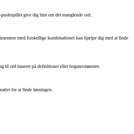
-puslespillet give dig hint om det manglende ord.
sperimentere med forskellige kombinationer kan hjælpe dig med at finde
g til ord baseret på definitioner eller bogstavmønstre.
ativt for at finde løsningen.