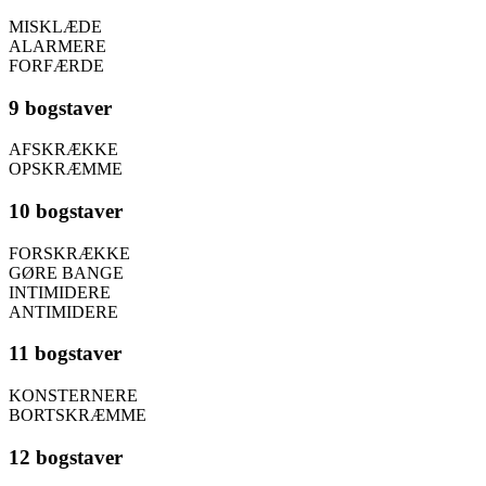
MISKLÆDE
ALARMERE
FORFÆRDE
9 bogstaver
AFSKRÆKKE
OPSKRÆMME
10 bogstaver
FORSKRÆKKE
GØRE BANGE
INTIMIDERE
ANTIMIDERE
11 bogstaver
KONSTERNERE
BORTSKRÆMME
12 bogstaver