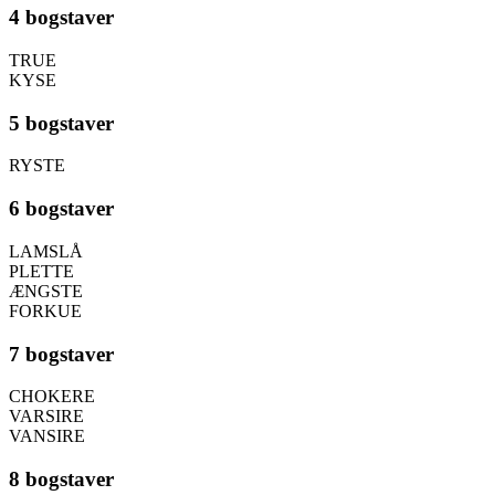
4 bogstaver
TRUE
KYSE
5 bogstaver
RYSTE
6 bogstaver
LAMSLÅ
PLETTE
ÆNGSTE
FORKUE
7 bogstaver
CHOKERE
VARSIRE
VANSIRE
8 bogstaver